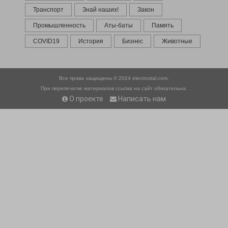
Транспорт
Знай наших!
Закон
Промышленность
Аты-баты
Память
COVID19
История
Бизнес
Животные
Все права защищены © 2024
electrostal.com.
При перепечатке материалов ссылка на сайт обязательна.
О проекте
Написать нам