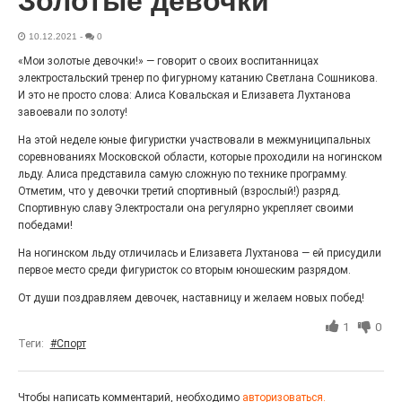
Золотые девочки
Выставка «Палитра героизма» — новый масштабный
проект, на который электростальцев приглашает к
10.12.2021
-
0
себе Выставочный зал им. Олега Коняшина.
«Мои золотые девочки!» — говорит о своих воспитанницах
электростальский тренер по фигурному катанию Светлана Сошникова.
И это не просто слова: Алиса Ковальская и Елизавета Лухтанова
завоевали по золоту!
На этой неделе юные фигуристки участвовали в межмуниципальных
соревнованиях Московской области, которые проходили на ногинском
льду. Алиса представила самую сложную по технике программу.
Отметим, что у девочки третий спортивный (взрослый!) разряд.
Спортивную славу Электростали она регулярно укрепляет своими
победами!
На ногинском льду отличилась и Елизавета Лухтанова — ей присудили
первое место среди фигуристок со вторым юношеским разрядом.
«Районы-кварталы»
путешествуют по городу
От души поздравляем девочек, наставницу и желаем новых побед!
27.07.2026
0
1
0
Теги:
#Спорт
Радость в квадрате! На этой неделе электростальцев
дважды порадует проект «Районы-кварталы».
Чтобы написать комментарий, необходимо
авторизоваться.