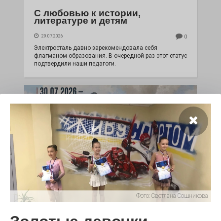
С любовью к истории,
литературе и детям
29.07.2026
0
Электросталь давно зарекомендовала себя
флагманом образования. В очередной раз этот статус
подтвердили наши педагоги.
Чувство Родины — одно на
Фото:
Светлана Сошникова
всех
28.07.2026
0