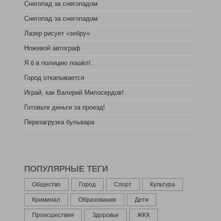
Снегопад за снегопадом
Снегопад за снегопадом
Лазер рисует «зебру»
Ножевой автограф
Я б в полицию пошёл!..
Город откапывается
Играй, как Валерий Милосердов!
Готовьте деньги за проезд!
Перезагрузка бульвара
ПОПУЛЯРНЫЕ ТЕГИ
Общество
Город
Спорт
Культура
Криминал
Образование
Дети
Происшествия
Здоровье
ЖКХ