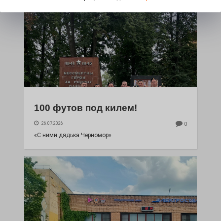
100 футов под килем!
26.07.2026
0
«С ними дядька Черномор»