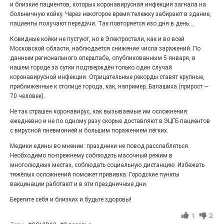
Гордость за ордена! Заводская улица Горького
и близкие пациентов, которых коронавирусная инфекция загнала на
меняет облик.
больничную койку. Через некоторое время тележку забирают в здание,
пациенты получают передачи. Так повторяется изо дня в день...
Ковидные койки не пустуют, но в Электростали, как и во всей
Московской области, наблюдается снижение числа заражений. По
данным регионального оперштаба, опубликованным 5 января, в
нашем городе за сутки подтверждён только один случай
коронавирусной инфекции. Отрицательные рекорды ставят крупные,
приближенные к столице города, как, например, Балашиха (прирост —
70 человек).
Не так страшен коронавирус, как вызываемые им осложнения:
ежедневно и не по одному разу скорые доставляют в ЭЦГБ пациентов
с вирусной пневмонией и большим поражением лёгких.
Железная воля к победе
Медики едины во мнении: праздники не повод расслабляться.
Необходимо по-прежнему соблюдать масочный режим в
25.07.2026
0
многолюдных местах, соблюдать социальную дистанцию. Избежать
«Беги, как будто её муж вернулся!» Такого в
тяжёлых осложнений поможет прививка. Городские пункты
Электростали ещё не было на плакатах болельщиков.
вакцинации работают и в эти праздничные дни.
Вернее, теперь было!
Берегите себя и близких и будьте здоровы!
1
2