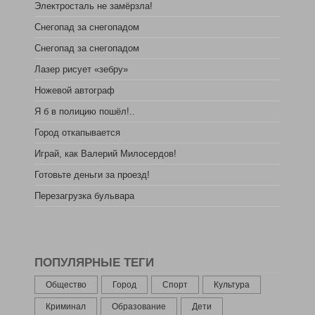
Электросталь не замёрзла!
Снегопад за снегопадом
Снегопад за снегопадом
Лазер рисует «зебру»
Ножевой автограф
Я б в полицию пошёл!..
Город откапывается
Играй, как Валерий Милосердов!
Готовьте деньги за проезд!
Перезагрузка бульвара
ПОПУЛЯРНЫЕ ТЕГИ
Общество
Город
Спорт
Культура
Криминал
Образование
Дети