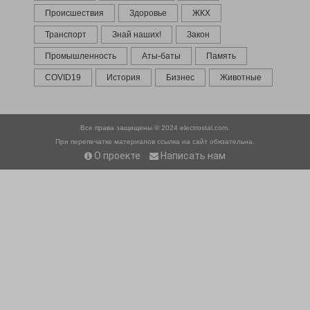
Происшествия
Здоровье
ЖКХ
Транспорт
Знай наших!
Закон
Промышленность
Аты-баты
Память
COVID19
История
Бизнес
Животные
Все права защищены © 2024
electrostal.com.
При перепечатке материалов ссылка на сайт обязательна.
О проекте
Написать нам