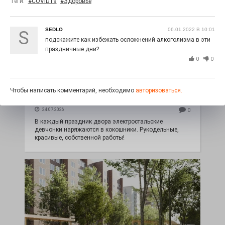
Теги:
#COVID19
#Здоровье
SEDLO
06.01.2022 В 10:01
S
подскажите как избежать осложнений алкоголизма в эти
праздничные дни?
0
0
Чтобы написать комментарий, необходимо
авторизоваться.
Зажигаем всем двором!
24.07.2026
0
В каждый праздник двора электростальские
девчонки наряжаются в кокошники. Рукодельные,
красивые, собственной работы!