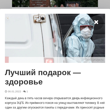
100 футов под килем!
26.07.2026
0
«С ними дядька Черномор»
Фото:
prizyv.ru
Лучший подарок —
здоровье
06.01.2022
-
1
Юбилейным курсом
Каждый день в пять часов вечера открывается дверь инфекционного
корпуса ЭЦГБ. Из приёмного покоя на улицу выставляют тележку. В неё
26.07.2026
0
один за другим опускаются пакеты с передачами. Их приносят родные