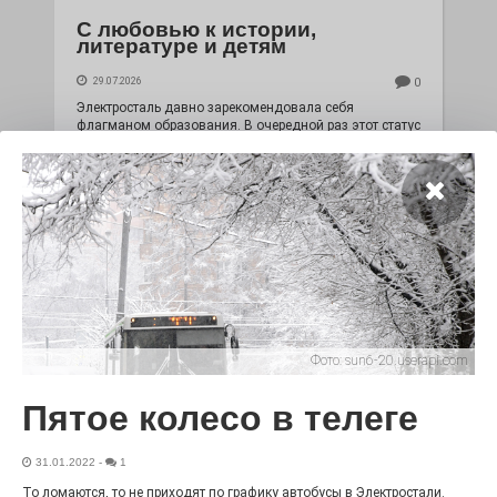
С любовью к истории,
литературе и детям
29.07.2026
0
Электросталь давно зарекомендовала себя
флагманом образования. В очередной раз этот статус
подтвердили наши педагоги.
Фото:
sun6-20.userapi.com
Пятое колесо в телеге
Чувство Родины — одно на
всех
31.01.2022
-
1
28.07.2026
0
То ломаются, то не приходят по графику автобусы в Электростали.