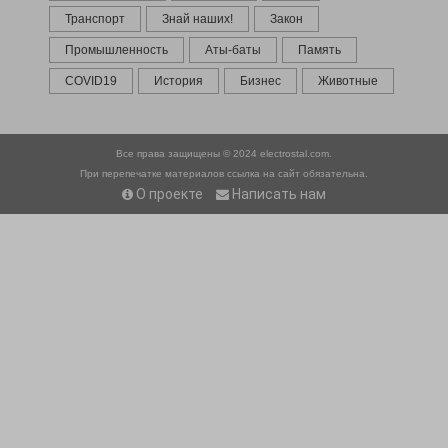
Транспорт
Знай наших!
Закон
Промышленность
Аты-баты
Память
COVID19
История
Бизнес
Животные
Все права защищены © 2024
electrostal.com.
При перепечатке материалов ссылка на сайт обязательна.
О проекте
Написать нам