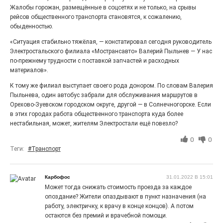
Жалобы горожан, размещённые в соцсетях и не только, на срывы
Выставка «Палитра героизма» — новый масштабный
проект, на который электростальцев приглашает к
рейсов общественного транспорта становятся, к сожалению,
себе Выставочный зал им. Олега Коняшина.
обыденностью.
«Ситуация стабильно тяжёлая, — констатировал сегодня руководитель
Электростальского филиала «Мострансавто» Валерий Пыльнев — У нас
по-прежнему трудности с поставкой запчастей и расходных
материалов».
К тому же филиал выступает своего рода донором. По словам Валерия
Пыльнева, один автобус забрали для обслуживания маршрутов в
Орехово-Зуевском городском округе, другой — в Солнечногорске. Если
в этих городах работа общественного транспорта куда более
нестабильная, может, жителям Электростали ещё повезло?
0
0
Теги:
#Транспорт
«Районы-кварталы»
путешествуют по городу
Карбофос
31.01.2022 В 15:01
27.07.2026
0
Может тогда снижать стоимость проезда за каждое
Радость в квадрате! На этой неделе электростальцев
опоздание? Жители опаздывают в пункт назначения (на
дважды порадует проект «Районы-кварталы».
работу, электричку, к врачу в конце концов). А потом
остаются без премий и врачебной помощи.