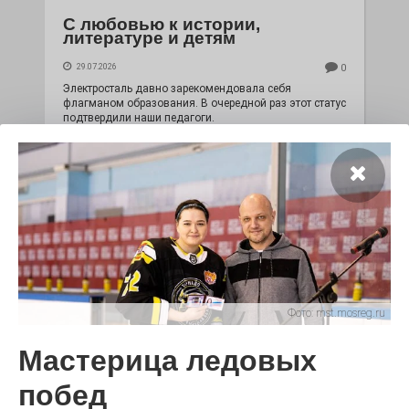
С любовью к истории,
литературе и детям
29.07.2026
0
Электросталь давно зарекомендовала себя
флагманом образования. В очередной раз этот статус
подтвердили наши педагоги.
Фото:
mst.mosreg.ru
Мастерица ледовых
Чувство Родины — одно на
всех
побед
28.07.2026
0