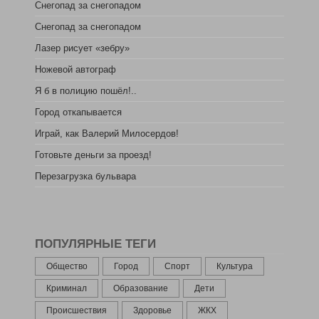
Снегопад за снегопадом
Снегопад за снегопадом
Лазер рисует «зебру»
Ножевой автограф
Я б в полицию пошёл!..
Город откапывается
Играй, как Валерий Милосердов!
Готовьте деньги за проезд!
Перезагрузка бульвара
ПОПУЛЯРНЫЕ ТЕГИ
Общество
Город
Спорт
Культура
Криминал
Образование
Дети
Происшествия
Здоровье
ЖКХ