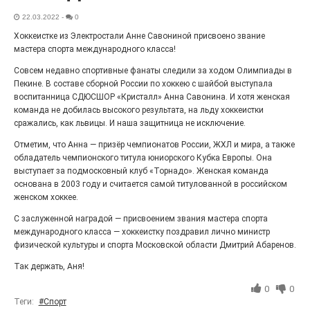
Выставка «Палитра героизма» — новый масштабный
22.03.2022
-
0
проект, на который электростальцев приглашает к
себе Выставочный зал им. Олега Коняшина.
Хоккеистке из Электростали Анне Савониной присвоено звание
мастера спорта международного класса!
Совсем недавно спортивные фанаты следили за ходом Олимпиады в
Пекине. В составе сборной России по хоккею с шайбой выступала
воспитанница СДЮСШОР «Кристалл» Анна Савонина. И хотя женская
команда не добилась высокого результата, на льду хоккеистки
сражались, как львицы. И наша защитница не исключение.
Отметим, что Анна — призёр чемпионатов России, ЖХЛ и мира, а также
обладатель чемпионского титула юниорского Кубка Европы. Она
выступает за подмосковный клуб «Торнадо». Женская команда
основана в 2003 году и считается самой титулованной в российском
женском хоккее.
«Районы-кварталы»
С заслуженной наградой — присвоением звания мастера спорта
путешествуют по городу
международного класса — хоккеистку поздравил лично министр
физической культуры и спорта Московской области Дмитрий Абаренов.
27.07.2026
0
Так держать, Аня!
Радость в квадрате! На этой неделе электростальцев
дважды порадует проект «Районы-кварталы».
0
0
Теги:
#Спорт