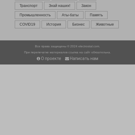
Транспорт
Знай наших!
Закон
Промышленность
Аты-баты
Память
COVID19
История
Бизнес
Животные
Все права защищены © 2024
electrostal.com.
При перепечатке материалов ссылка на сайт обязательна.
О проекте
Написать нам