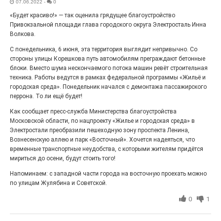
подтвердили наши педагоги.
07.06.2022
-
0
«Будет красиво!» — так оценила грядущее благоустройство
Привокзальной площади глава городского округа Электросталь Инна
Волкова.
С понедельника, 6 июня, эта территория выглядит непривычно. Со
стороны улицы Корешкова путь автомобилям преграждают бетонные
блоки. Вместо шума нескончаемого потока машин ревёт строительная
техника. Работы ведутся в рамках федеральной программы «Жильё и
городская среда». Понедельник начался с демонтажа пассажирского
перрона. То ли ещё будет!
Как сообщает пресс-служба Министерства благоустройства
Московской области, по нацпроекту «Жилье и городская среда» в
Электростали преобразили пешеходную зону проспекта Ленина,
Чувство Родины — одно на
всех
Вознесенскую аллею и парк «Восточный». Хочется надеяться, что
временные транспортные неудобства, с которыми жителям придётся
28.07.2026
0
мириться до осени, будут стоить того!
Выставка «Палитра героизма» — новый масштабный
Напоминаем: с западной части города на восточную проехать можно
проект, на который электростальцев приглашает к
себе Выставочный зал им. Олега Коняшина.
по улицам Жулябина и Советской.
0
1