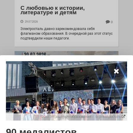
С любовью к истории,
литературе и детям
29.07.2026
0
Электросталь давно зарекомендовала себя
флагманом образования. В очередной раз этот статус
подтвердили наши педагоги.
Чувство Родины — одно на
Фото:
Управление образования г. о. Электросталь
всех
90 медалистов
28.07.2026
0