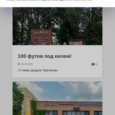
100 футов под килем!
26.07.2026
0
«С ними дядька Черномор»