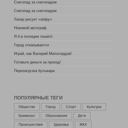
Снегопад за снегопадом
Снегопад за снегопадом
Лазер рисует «зебру»
Ножевой автограф
Я б в полицию пошёл!..
Город откапывается
Играй, как Валерий Милосердов!
Готовьте деньги за проезд!
Перезагрузка бульвара
ПОПУЛЯРНЫЕ ТЕГИ
Общество
Город
Спорт
Культура
Криминал
Образование
Дети
Происшествия
Здоровье
ЖКХ