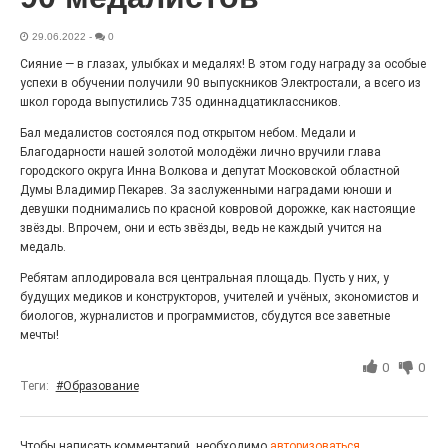
Выставка «Палитра героизма» — новый масштабный
проект, на который электростальцев приглашает к
29.06.2022
-
0
себе Выставочный зал им. Олега Коняшина.
Сияние — в глазах, улыбках и медалях! В этом году награду за особые
успехи в обучении получили 90 выпускников Электростали, а всего из
школ города выпустились 735 одиннадцатиклассников.
Бал медалистов состоялся под открытом небом. Медали и
Благодарности нашей золотой молодёжи лично вручили глава
городского округа Инна Волкова и депутат Московской областной
Думы Владимир Пекарев. За заслуженными наградами юноши и
девушки поднимались по красной ковровой дорожке, как настоящие
звёзды. Впрочем, они и есть звёзды, ведь не каждый учится на
медаль.
Ребятам аплодировала вся центральная площадь. Пусть у них, у
будущих медиков и конструкторов, учителей и учёных, экономистов и
«Районы-кварталы»
биологов, журналистов и программистов, сбудутся все заветные
путешествуют по городу
мечты!
27.07.2026
0
0
0
Радость в квадрате! На этой неделе электростальцев
Теги:
#Образование
дважды порадует проект «Районы-кварталы».
Чтобы написать комментарий, необходимо
авторизоваться.