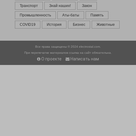
Транспорт
Знай наших!
Закон
Промышленность
Аты-баты
Память
COVID19
История
Бизнес
Животные
Все права защищены © 2024
electrostal.com.
При перепечатке материалов ссылка на сайт обязательна.
О проекте
Написать нам