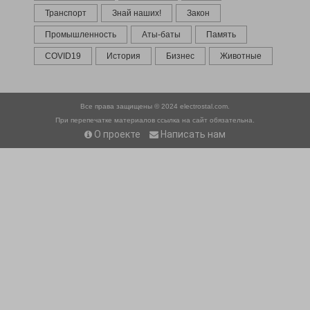
Транспорт
Знай наших!
Закон
Промышленность
Аты-баты
Память
COVID19
История
Бизнес
Животные
Все права защищены © 2024
electrostal.com.
При перепечатке материалов ссылка на сайт обязательна.
О проекте
Написать нам