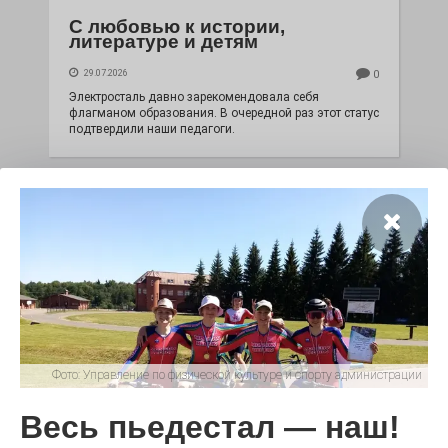
С любовью к истории,
литературе и детям
29.07.2026
0
Электросталь давно зарекомендовала себя
флагманом образования. В очередной раз этот статус
подтвердили наши педагоги.
Фото:
Управление по физической культуре и спорту администрации
Чувство Родины — одно на
города
всех
Весь пьедестал — наш!
28.07.2026
0