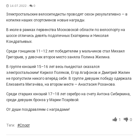
Выставка «Палитра героизма» — новый масштабный
14.07.2022
-
0
проект, на который электростальцев приглашает к
Электростальские велосипедисты проводят сезон результативно — в
себе Выставочный зал им. Олега Коняшина.
копилке наших спортсменов новые награды.
В июле в рамках первенства Московской области по велоспорту на
шоссе отличись девять подопечных Екатерины и Николая
Кондратьевых.
Среди гонщиков 11–12 лет победителем у мальчиков стал Михаил
Григорьев, у девочек второе место заняла Полина Жилина.
В группе юношей 15–16 лет весь пьедестал оказался
электростальским! Кирилл Поляков, Егор Агафонов и Дмитрий Жилин
не пропустили никого вперёд себя. В группе девушек победу одержала
Елизавета Мигачёва, на втором месте — Анастасия Розанова.
Среди старших юношей 17–18 лет серебро на счету Антона Сибиркина,
«Районы-кварталы»
среди девушек бронза у Марии Псарёвой.
путешествуют по городу
От души поздравляем с наградами!
27.07.2026
0
Радость в квадрате! На этой неделе электростальцев
1
0
дважды порадует проект «Районы-кварталы».
Теги:
#Спорт