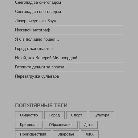
Снегопад за снегопадом
Снегопад за снегопадом
Лазер рисует «зебру»
Ножевой автограф
Я б в полицию пошёл!..
Город откапывается
Играй, как Валерий Милосердов!
Готовьте деньги за проезд!
Перезагрузка бульвара
ПОПУЛЯРНЫЕ ТЕГИ
Общество
Город
Спорт
Культура
Криминал
Образование
Дети
Происшествия
Здоровье
ЖКХ