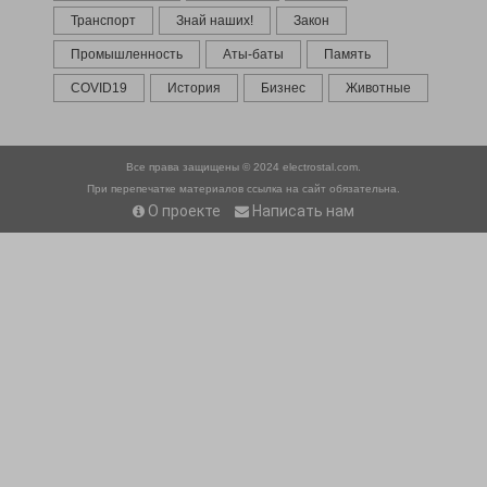
Транспорт
Знай наших!
Закон
Промышленность
Аты-баты
Память
COVID19
История
Бизнес
Животные
Все права защищены © 2024
electrostal.com.
При перепечатке материалов ссылка на сайт обязательна.
О проекте
Написать нам