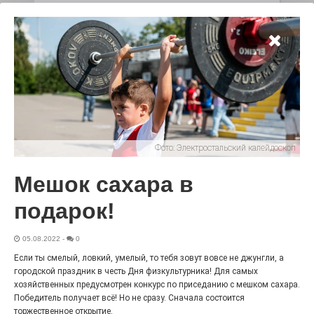
С любовью к истории,
литературе и детям
29.07.2026
0
Электросталь давно зарекомендовала себя
флагманом образования. В очередной раз этот статус
подтвердили наши педагоги.
Фото:
Электростальский калейдоскоп
Мешок сахара в
подарок!
05.08.2022
-
0
Если ты смелый, ловкий, умелый, то тебя зовут вовсе не джунгли, а
городской праздник в честь Дня физкультурника! Для самых
Чувство Родины — одно на
хозяйственных предусмотрен конкурс по приседанию с мешком сахара.
всех
Победитель получает всё! Но не сразу. Сначала состоится
28.07.2026
0
торжественное открытие.