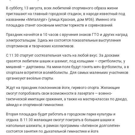
Выставка «Палитра героизма» — новый масштабный
В субботу, 13 августа, всех любителей спортивного образа жизни
проект, на который электростальцев приглашает к
приглашают на главный городской стадион, в народе известный под
себе Выставочный зал им. Олега Коняшина.
названием «Металлург» (улица Красная, дом №36). Именно эта
площадка станет основным местом торжеств и соревнований.
Праздник начнётся в 10 часов с вручения знаков ГТО и других наград
электростальцам. Здесь же состоятся показательные выступления
спортсменов и творческих коллективов.
С 11:30 стартует состязательная часть на любой вкус. За досками
сразятся любители шашек и шахмат, под кольцами — стритболисты, у
мишеней — дартсмены. На мини-поле будут гонять мяч футболисты, а в
спортзале встретятся волейболисты. Для самых маленьких участников
организуют весёлые старты.
Ждут на праздник поклонников йоги, гиревого спорта. Желающие
смогут попробовать свои возможности в лазертаге — военно-
«Районы-кварталы»
путешествуют по городу
тактической имитации сражения, а также на мастер-классах по дзюдо,
айкидо и спортивной гимнастике.
27.07.2026
0
Вторая площадка будет работать в городском парке культуры и
Радость в квадрате! На этой неделе электростальцев
отдыха. В 11:30 желающие смогут поиграть в большие шашки и
дважды порадует проект «Районы-кварталы».
напольные шахматы, в рамках программы «Активное долголетие»
состоятся занятия по дыхательной гимнастике и йоге.