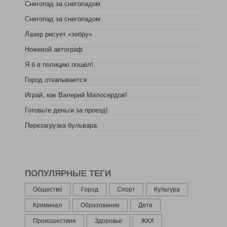
Снегопад за снегопадом
Снегопад за снегопадом
Лазер рисует «зебру»
Ножевой автограф
Я б в полицию пошёл!..
Город откапывается
Играй, как Валерий Милосердов!
Готовьте деньги за проезд!
Перезагрузка бульвара
ПОПУЛЯРНЫЕ ТЕГИ
Общество
Город
Спорт
Культура
Криминал
Образование
Дети
Происшествия
Здоровье
ЖКХ