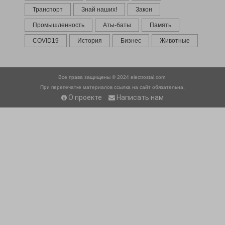
Транспорт
Знай наших!
Закон
Промышленность
Аты-баты
Память
COVID19
История
Бизнес
Животные
Все права защищены © 2024
electrostal.com.
При перепечатке материалов ссылка на сайт обязательна.
О проекте
Написать нам