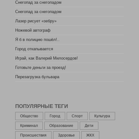
Снегопад за снегопадом
Снегопад за снегопадом
Лазер рисует «зебру»
Ножевой автограф
Я б в полицию пошёл!..
Город откапывается
Играй, как Валерий Милосердов!
Готовьте деньги за проезд!
Перезагрузка бульвара
ПОПУЛЯРНЫЕ ТЕГИ
Общество
Город
Спорт
Культура
Криминал
Образование
Дети
Происшествия
Здоровье
ЖКХ