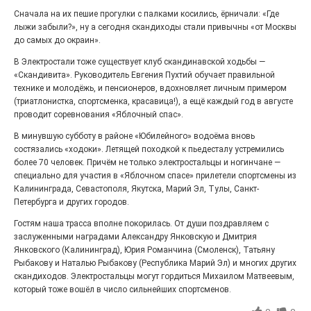
Выставка «Палитра героизма» — новый масштабный
Сначала на их пешие прогулки с палками косились, ёрничали: «Где
проект, на который электростальцев приглашает к
лыжи забыли?», ну а сегодня скандиходы стали привычны «от Москвы
себе Выставочный зал им. Олега Коняшина.
до самых до окраин».
В Электростали тоже существует клуб скандинавской ходьбы —
«Скандивита». Руководитель Евгения Пухтий обучает правильной
технике и молодёжь, и пенсионеров, вдохновляет личным примером
(триатлонистка, спортсменка, красавица!), а ещё каждый год в августе
проводит соревнования «Яблочный спас».
В минувшую субботу в районе «Юбилейного» водоёма вновь
состязались «ходоки». Летящей походкой к пьедесталу устремились
более 70 человек. Причём не только электростальцы и ногинчане —
специально для участия в «Яблочном спасе» прилетели спортсмены из
Калининграда, Севастополя, Якутска, Марий Эл, Тулы, Санкт-
Петербурга и других городов.
«Районы-кварталы»
Гостям наша трасса вполне покорилась. От души поздравляем с
путешествуют по городу
заслуженными наградами Александру Янковскую и Дмитрия
Янковского (Калининград), Юрия Романчина (Смоленск), Татьяну
27.07.2026
0
Рыбакову и Наталью Рыбакову (Республика Марий Эл) и многих других
Радость в квадрате! На этой неделе электростальцев
скандиходов. Электростальцы могут гордиться Михаилом Матвеевым,
дважды порадует проект «Районы-кварталы».
который тоже вошёл в число сильнейших спортсменов.