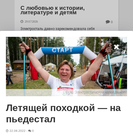
С любовью к истории,
литературе и детям
29.07.2026
0
Электросталь давно зарекомендовала себя
флагманом образования. В очередной раз этот статус
подтвердили наши педагоги.
Фото:
Электростальский калейдоскоп
Летящей походкой — на
пьедестал
Чувство Родины — одно на
всех
22.08.2022
-
0
28.07.2026
0