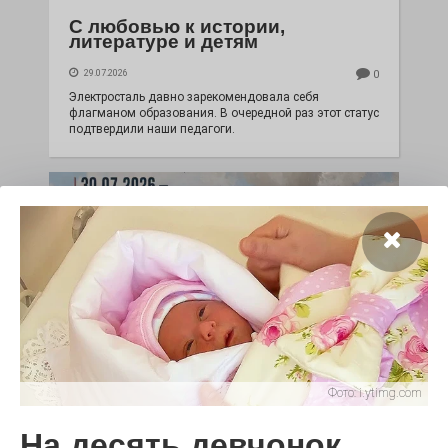
С любовью к истории,
литературе и детям
29.07.2026
0
Электросталь давно зарекомендовала себя
флагманом образования. В очередной раз этот статус
подтвердили наши педагоги.
Чувство Родины — одно на
Фото:
i.ytimg.com
всех
На десять девчонок
28.07.2026
0