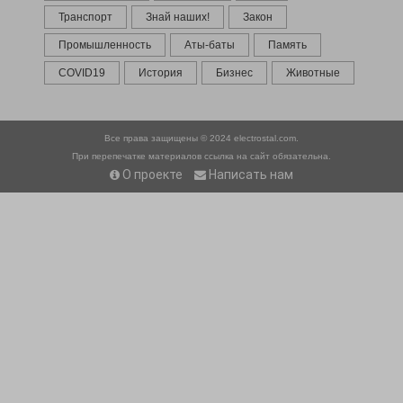
Транспорт
Знай наших!
Закон
Промышленность
Аты-баты
Память
COVID19
История
Бизнес
Животные
Все права защищены © 2024
electrostal.com.
При перепечатке материалов ссылка на сайт обязательна.
О проекте
Написать нам