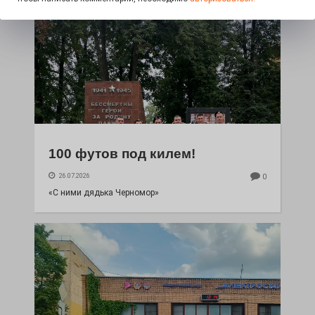
100 футов под килем!
26.07.2026
0
«С ними дядька Черномор»