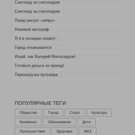
Снегопад за снегопадом
Снегопад за снегопадом
Лазер рисует «зебру»
Ножевой автограф
Я б в полицию пошёл!..
Город откапывается
Играй, как Валерий Милосердов!
Готовьте деньги за проезд!
Перезагрузка бульвара
ПОПУЛЯРНЫЕ ТЕГИ
Общество
Город
Спорт
Культура
Криминал
Образование
Дети
Происшествия
Здоровье
ЖКХ