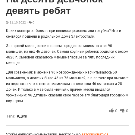
Выставка «Палитра героизма» — новый масштабный
девять ребят
проект, на который электростальцев приглашает к
себе Выставочный зал им. Олега Коняшина.
11.10.2022
-
0
Каких конвертов больше при выписке: розовых или голубых? Итоги
сентября подвели в родильном доме Электростали.
За первый месяц осени в нашем городе появились на свет 90
малышей, из них 46 девочек. Самый крупный ребёнок родился с весом
4820 г. Сыновей оказалось меньше впервые за пять последних
месяцев.
Для сравнения: в июне из 90 новорождённых насчитывалось 50
мальчиков, в июле их было 46 из 76 малышей, а в августе при выписке
из перинатального центра мамочкам запеленали 46 сыночков и 28
дочек. И только в мае была «ничья», причём месяц выдался
«Районы-кварталы»
урожайным: 96 детишек сказали своё первое агу благодаря городским
путешествуют по городу
акушерам.
27.07.2026
0
0
0
Радость в квадрате! На этой неделе электростальцев
Теги:
#Дети
дважды порадует проект «Районы-кварталы».
Чтобы написать комментарий, необходимо
авторизоваться.