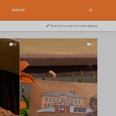
ФОРУМ
Прислать новость или афишу
0
0