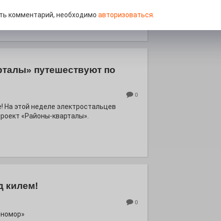
м. Олега Коняшина.
ть комментарий, необходимо
авторизоваться.
рталы» путешествуют по
0
е! На этой неделе электростальцев
роект «Районы-кварталы».
д килем!
0
рномор»