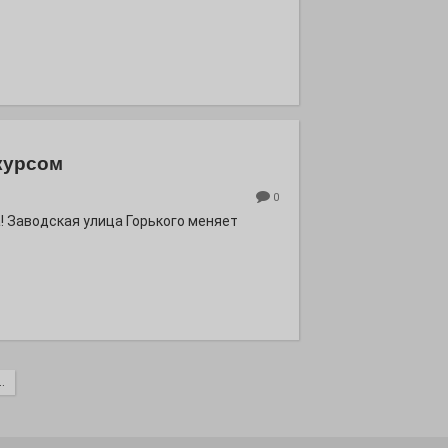
курсом
0
! Заводская улица Горького меняет
.