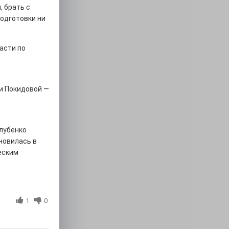
, брать с
одготовки ни
асти по
и Покидовой —
лубенко
новилась в
еским
1
0