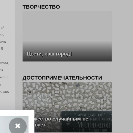
ТВОРЧЕСТВО
. В
к с
рыми
 В
Цвети, наш город!
нтов,
ся
ова и
ДОСТОПРИМЕЧАТЕЛЬНОСТИ
е
, как
ш Эль
Мужество случайным не
бывает