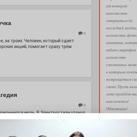
от которой
невозможно
оторваться до
учка
последней ягодки
0
количестве фото
е, за троих. Человек, который сдаёт
закатами, кото
орских акций, помогает сразу трём
забит смартфон.
количестве
счастливых моме
к которым хочет
возвращаться сн
снова. Пусть ваш
лето пройдёт так
агедия
вам хочется!
0
Обнимашки!
 закончился июль. В Электростали утонул
Ва
АФИША