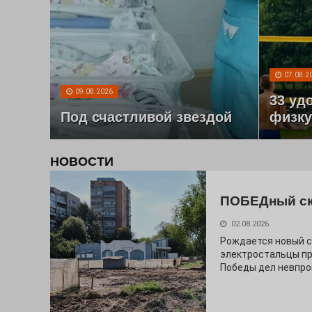
07.08.2
09.08.2026
33 уд
Под счастливой звездой
физку
НОВОСТИ
ПОБЕДный с
02.08.2026
Рождается новый с
электростальцы про
Победы дел невпро