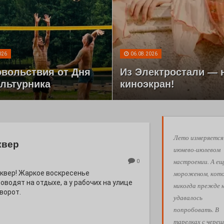
026
06.08.2026
овольствия от Дня
Из Электростали — 
льтурника
киноэкран!
Лето измеряется
квер
июнево-июлевом
настроении. А ещ
0
мороженом, кот
квер! Жаркое воскресенье
водят на отдыхе, а у рабочих на улице
никогда прежде 
ворот.
удавалось
попробовать. В
тарелках с череш