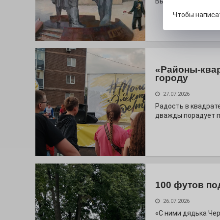
Выставочный зал и
Чтобы написа
«Районы-ква
городу
27.07.2026
Радость в квадрат
дважды порадует п
100 футов по
26.07.2026
«С ними дядька Че