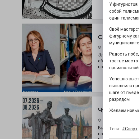
У фигуристов 
собой талисм
один талисман
Своё мастерс
фигурному кат
С любовью к 
муниципалите
29.07.2026
Радость побе
Электросталь дав
образования. В оч
третье место 
наши педагоги.
произвольной
Успешно выст
выполнила пр
шаге от пьед
разрядом.
Чувство Роди
Желаем новых
28.07.2026
Выставка «Палитра
Теги:
#Спорт
на который электр