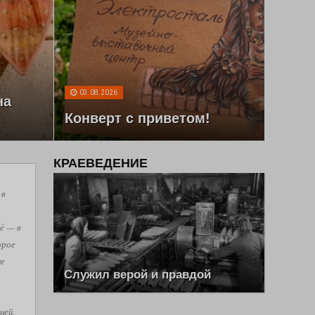
03.08.2026
на
Конверт с приветом!
КРАЕВЕДЕНИЕ
 в
ё — в
орое
не
Служил верой и правдой
ней,