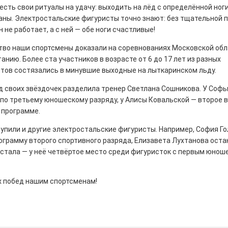
есть свои ритуалы на удачу: выходить на лёд с определённой ноги
аны. Электростальские фигуристы точно знают: без тщательной п
 не работает, а с ней — обе ноги счастливые!
тво наши спортсмены доказали на соревнованиях Московской обл
анию. Более ста участников в возрасте от 6 до 17 лет из разных
истории, литературе и детям
тов состязались в минувшие выходные на лыткаринском льду.
0
д своих звёздочек разделила тренер Светлана Сошникова. У Софь
но зарекомендовала себя флагманом
ередной раз этот статус подтвердили
по третьему юношескому разряду, у Алисы Ковальской — второе в
 программе.
упили и другие электростальские фигуристы. Например, София Го
ограмму второго спортивного разряда, Елизавета Лухтанова оста
естала — у неё четвёртое место среди фигуристок с первым юнош
ны — одно на всех
 побед нашим спортсменам!
0
 героизма» — новый масштабный проект,
остальцев приглашает к себе