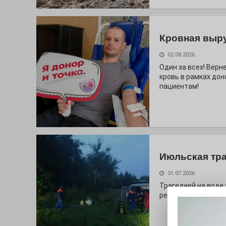
Кровная выр
02.08.2026
Один за всех! Верне
кровь в рамках дон
пациентам!
Июльская тр
31.07.2026
Трагедией на воде
ребёнок.