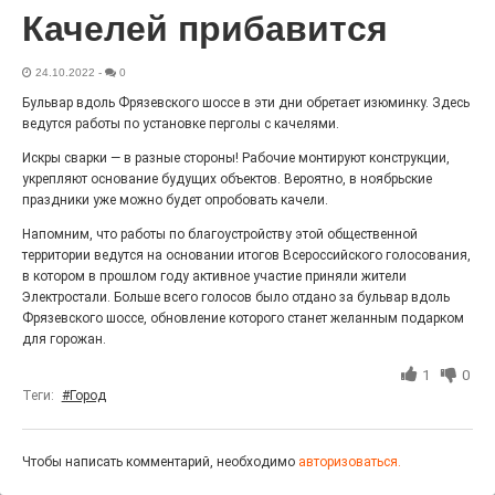
Качелей прибавится
Выставка «Палитра героизма» — новый масштабный
проект, на который электростальцев приглашает к
себе Выставочный зал им. Олега Коняшина.
24.10.2022
-
0
Бульвар вдоль Фрязевского шоссе в эти дни обретает изюминку. Здесь
ведутся работы по установке перголы с качелями.
Искры сварки — в разные стороны! Рабочие монтируют конструкции,
укрепляют основание будущих объектов. Вероятно, в ноябрьские
праздники уже можно будет опробовать качели.
Напомним, что работы по благоустройству этой общественной
территории ведутся на основании итогов Всероссийского голосования,
в котором в прошлом году активное участие приняли жители
Электростали. Больше всего голосов было отдано за бульвар вдоль
Фрязевского шоссе, обновление которого станет желанным подарком
для горожан.
«Районы-кварталы»
путешествуют по городу
1
0
Теги:
#Город
27.07.2026
0
Радость в квадрате! На этой неделе электростальцев
дважды порадует проект «Районы-кварталы».
Чтобы написать комментарий, необходимо
авторизоваться.