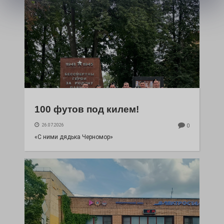
100 футов под килем!
26.07.2026
0
«С ними дядька Черномор»