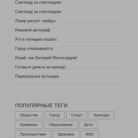
Снегопад за снегопадом
Снегопад за снегопадом
Лазер рисует «зебру»
Ножевой автограф
Я б в полицию пошёл!..
Город откапывается
Играй, как Валерий Милосердов!
Готовьте деньги за проезд!
Перезагрузка бульвара
ПОПУЛЯРНЫЕ ТЕГИ
Общество
Город
Спорт
Культура
Криминал
Образование
Дети
Происшествия
Здоровье
ЖКХ