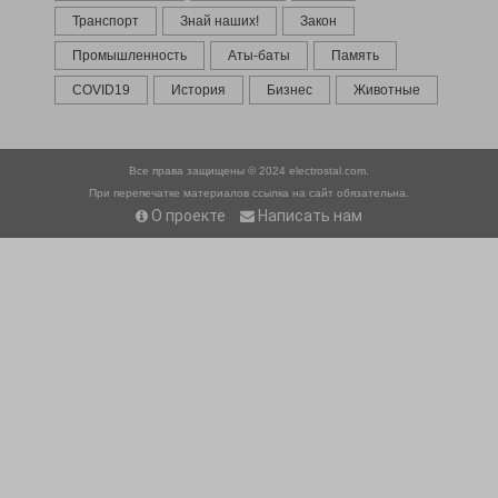
Транспорт
Знай наших!
Закон
Промышленность
Аты-баты
Память
COVID19
История
Бизнес
Животные
Все права защищены © 2024
electrostal.com.
При перепечатке материалов ссылка на сайт обязательна.
О проекте
Написать нам