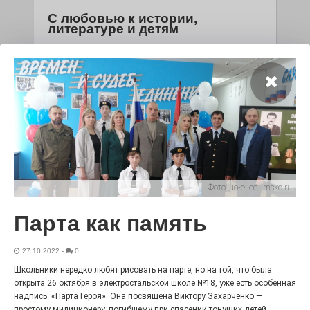
С любовью к истории,
литературе и детям
29.07.2026
0
Электросталь давно зарекомендовала себя
флагманом образования. В очередной раз этот статус
подтвердили наши педагоги.
Фото:
uo-el.edumsko.ru
Парта как память
27.10.2022
-
0
Школьники нередко любят рисовать на парте, но на той, что была
Чувство Родины — одно на
всех
открыта 26 октября в электростальской школе №18, уже есть особенная
надпись: «Парта Героя». Она посвящена Виктору Захарченко —
28.07.2026
0
простому милиционеру, погибшему при спасении тонущих детей.