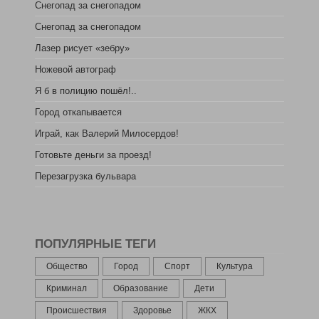
Снегопад за снегопадом
Снегопад за снегопадом
Лазер рисует «зебру»
Ножевой автограф
Я б в полицию пошёл!..
Город откапывается
Играй, как Валерий Милосердов!
Готовьте деньги за проезд!
Перезагрузка бульвара
ПОПУЛЯРНЫЕ ТЕГИ
Общество
Город
Спорт
Культура
Криминал
Образование
Дети
Происшествия
Здоровье
ЖКХ