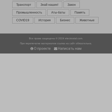
Транспорт
Знай наших!
Закон
Промышленность
Аты-баты
Память
COVID19
История
Бизнес
Животные
Все права защищены © 2024
electrostal.com.
При перепечатке материалов ссылка на сайт обязательна.
О проекте
Написать нам