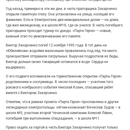
Выставка «Палитра героизма» — новый масштабный
Год назад, примерно в эти же дни, в честь прапорщика Захарченко
проект, на который электростальцев приглашает к
открыли памятную стелу. Она установлена на улице, носящей его
себе Выставочный зал им. Олега Коняшина.
фамилию. Есть в Электростали две мемориальные доски — на доме,
где жил милиционер, и в школе №18, где он учился. В честь погибшего
прапорщика проходит турнир по дзюдо. «Парта Героя» — новый,
важный этап по увековечиванию его памяти.
Виктор Захарченко погиб 12 ноября 1995 года. В тот день на
«Юбилейном» водоёме мальчишки провалились под лёд. На место
происшествия отправили патрульных. Выручая подростков из беды,
Виктор дольше своих товарищей оставался в воде. Сердце не
выдержало...
О его подвиге вспоминали на торжественном открытии «Парты Героя»
родственники и сослуживцы. В числе последних — участник того
рокового ноябрьского события Николай Козин, спасавший ребят
«Районы-кварталы»
вместе с Виктором Захарченко.
путешествуют по городу
Отметим, что в рамках проекта «Парта Героя» прославлены и другие
27.07.2026
0
легендарные электростальцы: лётчик-космонавт Вячеслав Зудов — в
Радость в квадрате! На этой неделе электростальцев
школе №3, участник второй Чеченской кампании Алексей Лёвин,
дважды порадует проект «Районы-кварталы».
погибший при выполнении спецзадания, — в школе №11.
Право сидеть за партой в честь Виктора Захарченко получат только