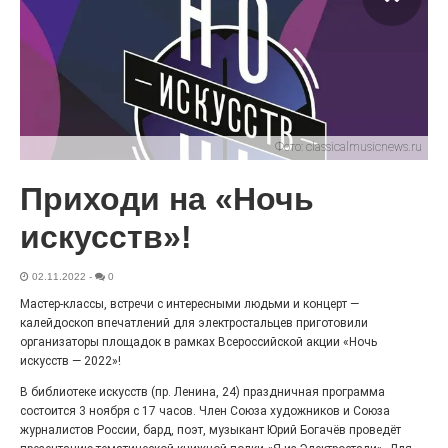
С любовью к истории,
литературе и детям
29.07.2026
0
Электросталь давно зарекомендовала себя
флагманом образования. В очередной раз этот статус
подтвердили наши педагоги.
Фото:
classicalmusicnews.ru
Приходи на «Ночь
искусств»!
02.11.2022
-
0
Мастер-классы, встречи с интересными людьми и концерт —
калейдоскоп впечатлений для электростальцев приготовили
организаторы площадок в рамках Всероссийской акции «Ночь
искусств — 2022»!
Чувство Родины — одно на
В библиотеке искусств (пр. Ленина, 24) праздничная программа
всех
состоится 3 ноября с 17 часов. Член Союза художников и Союза
журналистов России, бард, поэт, музыкант Юрий Богачёв проведёт
28.07.2026
0