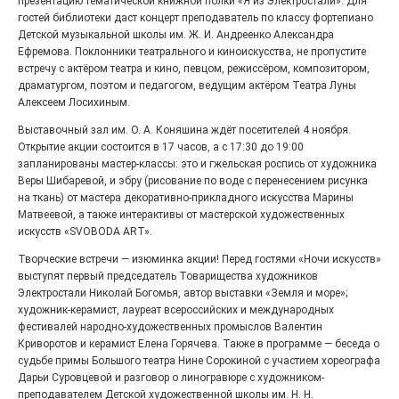
презентацию тематической книжной полки «Я из Электростали». Для
Выставка «Палитра героизма» — новый масштабный
гостей библиотеки даст концерт преподаватель по классу фортепиано
проект, на который электростальцев приглашает к
Детской музыкальной школы им. Ж. И. Андреенко Александра
себе Выставочный зал им. Олега Коняшина.
Ефремова. Поклонники театрального и киноискусства, не пропустите
встречу с актёром театра и кино, певцом, режиссёром, композитором,
драматургом, поэтом и педагогом, ведущим актёром Театра Луны
Алексеем Лосихиным.
Выставочный зал им. О. А. Коняшина ждёт посетителей 4 ноября.
Открытие акции состоится в 17 часов, а с 17:30 до 19:00
запланированы мастер-классы: это и гжельская роспись от художника
Веры Шибаревой, и эбру (рисование по воде с перенесением рисунка
на ткань) от мастера декоративно-прикладного искусства Марины
Матвеевой, а также интерактивы от мастерской художественных
искусств «SVOBODA ART».
Творческие встречи — изюминка акции! Перед гостями «Ночи искусств»
выступят первый председатель Товарищества художников
«Районы-кварталы»
путешествуют по городу
Электростали Николай Богомья, автор выставки «Земля и море»;
художник-керамист, лауреат всероссийских и международных
27.07.2026
0
фестивалей народно-художественных промыслов Валентин
Радость в квадрате! На этой неделе электростальцев
Криворотов и керамист Елена Горячева. Также в программе — беседа о
дважды порадует проект «Районы-кварталы».
судьбе примы Большого театра Нине Сорокиной с участием хореографа
Дарьи Суровцевой и разговор о линогравюре с художником-
преподавателем Детской художественной школы им. Н. Н.