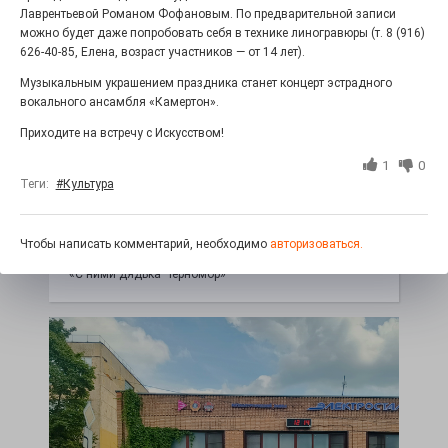
Лаврентьевой Романом Фофановым. По предварительной записи
можно будет даже попробовать себя в технике линогравюры (т. 8 (916)
626-40-85, Елена, возраст участников — от 14 лет).
Музыкальным украшением праздника станет концерт эстрадного
вокального ансамбля «Камертон».
Приходите на встречу с Искусством!
1
0
Теги:
#Культура
100 футов под килем!
Чтобы написать комментарий, необходимо
авторизоваться.
26.07.2026
0
«С ними дядька Черномор»