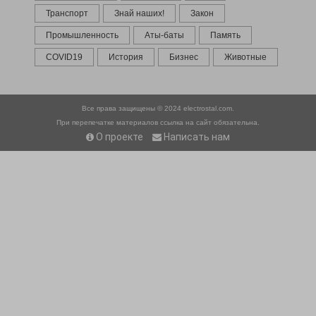
Транспорт
Знай наших!
Закон
Промышленность
Аты-баты
Память
COVID19
История
Бизнес
Животные
Все права защищены © 2024
electrostal.com.
При перепечатке материалов ссылка на сайт обязательна.
О проекте
Написать нам