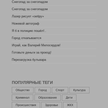
Снегопад за снегопадом
Снегопад за снегопадом
Лазер рисует «зебру»
Ножевой автограф
Я б в полицию пошёл!..
Город откапывается
Играй, как Валерий Милосердов!
Готовьте деньги за проезд!
Перезагрузка бульвара
ПОПУЛЯРНЫЕ ТЕГИ
Общество
Город
Спорт
Культура
Криминал
Образование
Дети
Происшествия
Здоровье
ЖКХ