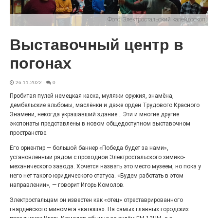
Чувство Родины — одно на
Фото:
Электростальский калейдоскоп
всех
Выставочный центр в
28.07.2026
0
Выставка «Палитра героизма» — новый масштабный
погонах
проект, на который электростальцев приглашает к
себе Выставочный зал им. Олега Коняшина.
26.11.2022
-
0
Пробитая пулей немецкая каска, муляжи оружия, знамёна,
дембельские альбомы, маслёнки и даже орден Трудового Красного
Знамени, некогда украшавший здание... Эти и многие другие
экспонаты представлены в новом общедоступном выставочном
пространстве.
Его ориентир — большой баннер «Победа будет за нами»,
установленный рядом с проходной Электростальского химико-
механического завода. Хочется назвать это место музеем, но пока у
него нет такого юридического статуса. «Будем работать в этом
направлении», — говорит Игорь Комолов.
«Районы-кварталы»
Электростальцам он известен как «отец» отреставрированного
путешествуют по городу
гвардейского миномёта «катюша». На самых главных городских