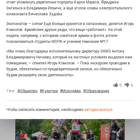
стоит упомянуть раритетные портреты Карла Маркса, Фридриха
Энгельса и Владимира Ильича, а ещё уголок славы электростальского
космонавта Вячеслава Зудова.
Экспонатов — сотни! Ещё больше хранится в запасниках, делится Игорь
Комолов. Армейские друзья рады, что вещи «работают». На этой
неделе, например, с историей советской армии и флота успели
познакомиться студенты МОПК и ученики гимназии №17.
«Мы очень благодарны исполнительному директору ЭХМЗ Антону
Владимировичу Нечаеву, который на льготных условиях выделил нам
Юбилейным курсом
помещение, — отметил Игорь Комолов. — Пока экскурсии проводим в
26.07.2026
0
будни, обязательно по предварительной записи, но обязательно
будем расширять свою деятельность».
Гордость за ордена! Заводская улица Горького
меняет облик.
0
0
Теги:
#Общество
#Культура
#Молодёжь
#Образование
Чтобы написать комментарий, необходимо
авторизоваться.