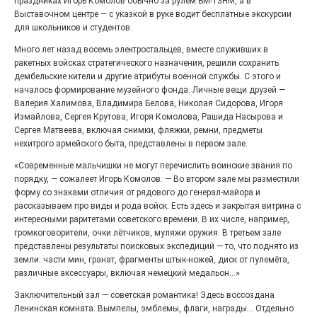
праздниках Игорь Комолов обычно за рулём БМ-13НМ, а в
27.07.2026
0
Выставочном центре — с указкой в руке водит бесплатные экскурсии
Радость в квадрате! На этой неделе электростальцев
для школьников и студентов.
дважды порадует проект «Районы-кварталы».
Много лет назад восемь электростальцев, вместе служивших в
ракетных войсках стратегического назначения, решили сохранить
дембельские кители и другие атрибуты военной службы. С этого и
началось формирование музейного фонда. Личные вещи друзей —
Валерия Халимова, Владимира Белова, Николая Сидорова, Игоря
Измайлова, Сергея Крутова, Игоря Комолова, Рашида Насырова и
Сергея Матвеева, включая снимки, фляжки, ремни, предметы
нехитрого армейского быта, представлены в первом зале.
«Современные мальчишки не могут перечислить воинские звания по
порядку, — сожалеет Игорь Комолов. — Во втором зале мы разместили
форму со знаками отличия от рядового до генерал-майора и
рассказываем про виды и рода войск. Есть здесь и закрытая витрина с
интересными раритетами советского времени. В их числе, например,
100 футов под килем!
громкоговорители, очки лётчиков, муляжи оружия. В третьем зале
26.07.2026
0
представлены результаты поисковых экспедиций — то, что поднято из
земли: части мин, гранат, фрагменты штык-ножей, диск от пулемёта,
«С ними дядька Черномор»
различные аксессуары, включая немецкий медальон...»
Заключительный зал — советская романтика! Здесь воссоздана
Ленинская комната. Вымпелы, эмблемы, флаги, награды... Отдельно