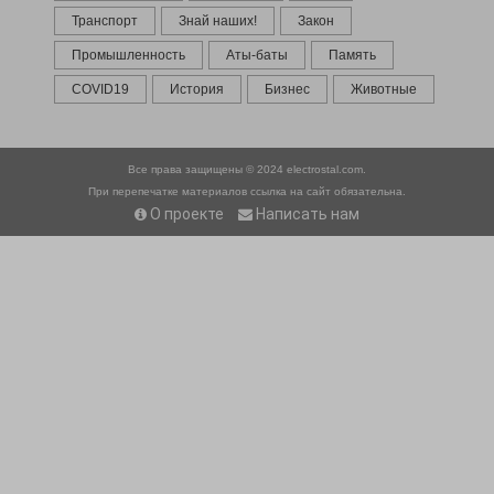
Транспорт
Знай наших!
Закон
Промышленность
Аты-баты
Память
COVID19
История
Бизнес
Животные
Все права защищены © 2024
electrostal.com.
При перепечатке материалов ссылка на сайт обязательна.
О проекте
Написать нам