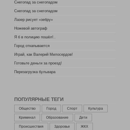
Снегопад за снегопадом
Снегопад за снегопадом
Лазер рисует «зебру»
Ножевой автограф
Я б в полицию пошёл!..
Город откапывается
Играй, как Валерий Милосердов!
Готовьте деньги за проезд!
Перезагрузка бульвара
ПОПУЛЯРНЫЕ ТЕГИ
Общество
Город
Спорт
Культура
Криминал
Образование
Дети
Происшествия
Здоровье
ЖКХ