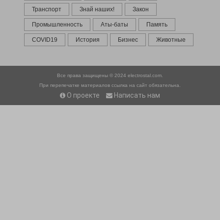
Транспорт
Знай наших!
Закон
Промышленность
Аты-баты
Память
COVID19
История
Бизнес
Животные
Все права защищены © 2024
electrostal.com.
При перепечатке материалов ссылка на сайт обязательна.
О проекте
Написать нам