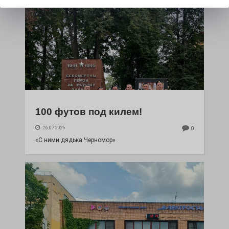
100 футов под килем!
26.07.2026
0
«С ними дядька Черномор»