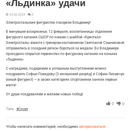
«Льдинка» удачи
Выставка «Палитра героизма» — новый масштабный
проект, на который электростальцев приглашает к
себе Выставочный зал им. Олега Коняшина.
13.02.2023
-
0
Электростальские фигуристки покорили Владимир!
В минувшее воскресенье, 12 февраля, воспитанницы отделения
фигурного катания СШОР по хоккею с шайбой «Кристалл-
Электросталь» вместе с тренером-наставником Светланой Сошниковой
отправились в соседний регион бороться за медали. Во Владимире
проходило открытое первенство по фигурному катанию на коньках
«Льдинка».
С наградами, подарками и успешным выступлением можно
поздравить Софью Покидову (3 юношеский разряд) и Софию Лизавчук
(юный фигурист) — в своих категориях спортсменки заняли первые
места!
«Районы-кварталы»
От души поздравляем и желаем новых побед!
путешествуют по городу
0
0
27.07.2026
0
Теги:
#Спорт
Радость в квадрате! На этой неделе электростальцев
дважды порадует проект «Районы-кварталы».
Чтобы написать комментарий, необходимо
авторизоваться.