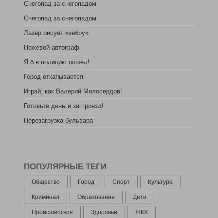
Снегопад за снегопадом
Снегопад за снегопадом
Лазер рисует «зебру»
Ножевой автограф
Я б в полицию пошёл!..
Город откапывается
Играй, как Валерий Милосердов!
Готовьте деньги за проезд!
Перезагрузка бульвара
ПОПУЛЯРНЫЕ ТЕГИ
Общество
Город
Спорт
Культура
Криминал
Образование
Дети
Происшествия
Здоровье
ЖКХ