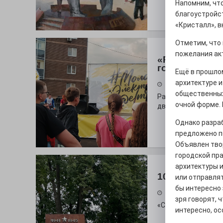
Напомним, что
благоустройст
«Кристалл», 
Отметим, что 
пожелания ак
«Районы-ква
городу
Ещё в прошло
архитектуре 
27.07.2026
общественных
Радость в квадрат
очной форме. 
дважды порадует п
Однако разраб
предложено п
Объявлен твор
городской пра
архитектуры и
100 футов по
или отправлят
бы интересно 
26.07.2026
зря говорят, 
«С ними дядька Че
интересно, ос