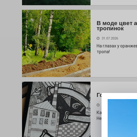
В моде цвет 
тропинок
31.07.2026
На глазах у оранж
тропа!
Городские сп
30.07.2026
Как выглядит буква
Неожиданный вопро