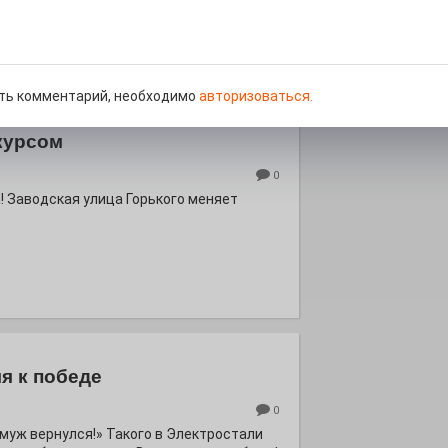
ть комментарий, необходимо
авторизоваться.
курсом
0
! Заводская улица Горького меняет
я к победе
0
ё муж вернулся!» Такого в Электростали