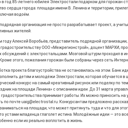
 в год 85-летнего юбилея Электростали подарком для горожан с
во сердца города: площади имени В. Ленина и территории, прил
включая водоём.
подрядная организация не просто разрабатывает проект, а учиты
тивных жителей.
рталы» путешествуют по
м году Алексей Воробьёв, представитель подрядной организации,
и градостроительству ООО «Межрегионстрой», доцент МАРХИ, пр
0
 обсуждений с электростальцами. Мозговой штурм проходил в и
е! На этой неделе электростальцев
Кроме этого, пожелания горожан были собраны через сеть Интерн
роект «Районы-кварталы».
отка проекта благоустройства не остановилась на этом. Банк ид
ополнить детям и молодёжи Электростали, которая обучается в 
ческий конкурс на самый креативный рисунок или поделку по те
здник на площади Ленина» с описанием идеи. До 31 марта управ
 градостроительства принимает работы. Их можно приносить на ул
д килем!
ь по почте uaig@electrostal.ru. Конкурсантам предложено расска
заниматься на площади, что может притянуть туда и что для этог
0
что устами младенца глаголет истина. Молодёжные идеи — это вс
рномор»
обенно если их реально воплотить в жизнь.