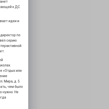
танет
егающей к ДС
вает идеи и
 директор по
овёл серию
нтерактивной
ет.
ей
школах.
ме «Отдых или
ление
. Мира, д. 5
зать, чем было
о нужно. Не
егда