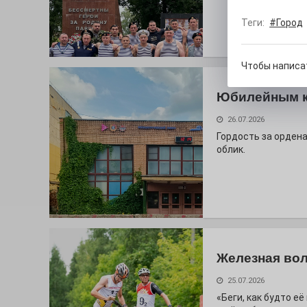
Теги:
#Город
Чтобы написа
Юбилейным 
26.07.2026
Гордость за ордена
облик.
Железная вол
25.07.2026
«Беги, как будто е