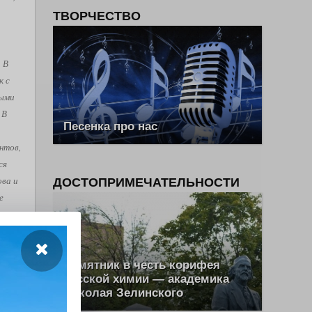
ТВОРЧЕСТВО
. В
к с
рыми
 В
Песенка про нас
нтов,
ся
ова и
ДОСТОПРИМЕЧАТЕЛЬНОСТИ
е
, как
Памятник в честь корифея
ш Эль
русской химии — академика
Николая Зелинского