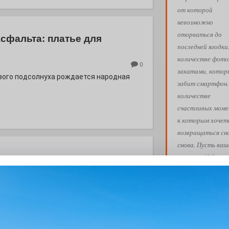
от которой
невозможно
оторваться до
асфальта: платье для
последней ягодки
количестве фото
0
закатами, кото
евого подсолнуха рождается народная
забит смартфон.
количестве
счастливых моме
к которым хочет
возвращаться сн
снова. Пусть ваш
лето пройдёт так
летения
вам хочется!
0
Обнимашки!
 Э в разрезе истории города?
с, правда?
Ва
АФИША