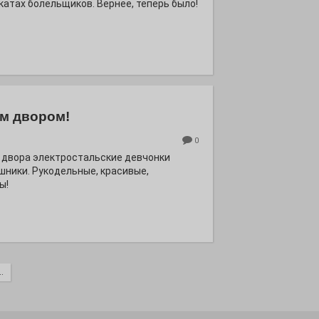
катах болельщиков. Вернее, теперь было!
м двором!
0
 двора электростальские девчонки
шники. Рукодельные, красивые,
ы!
.