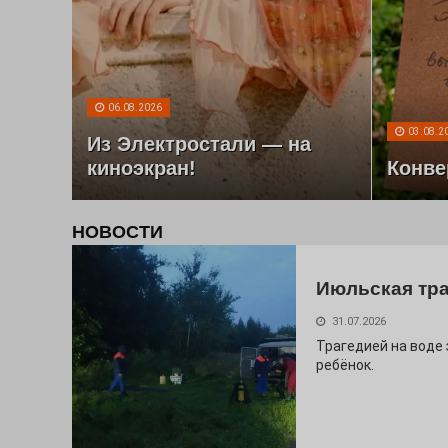
06.08.2026
03.08.2
Из Электростали — на
киноэкран!
Конве
НОВОСТИ
Июльская тр
31.07.2026
Трагедией на воде
ребёнок.