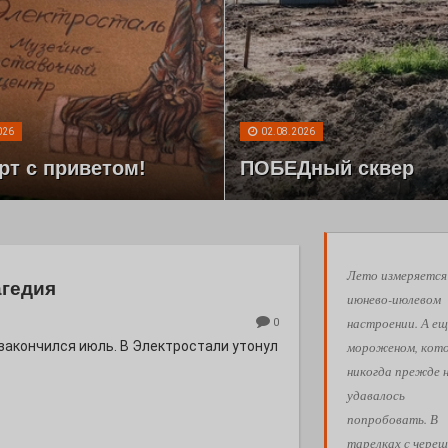
026
02.08.2026
рт с приветом!
ПОБЕДный сквер
Лето измеряется
агедия
июнево-июлевом
настроении. А ещ
0
мороженом, кот
 закончился июль. В Электростали утонул
никогда прежде 
удавалось
попробовать. В
тарелках с череш