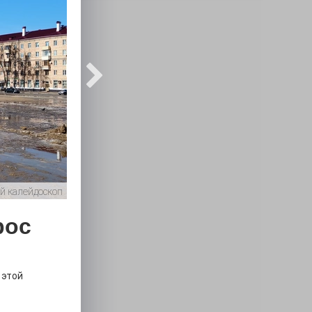
й калейдоскоп
рос
 этой