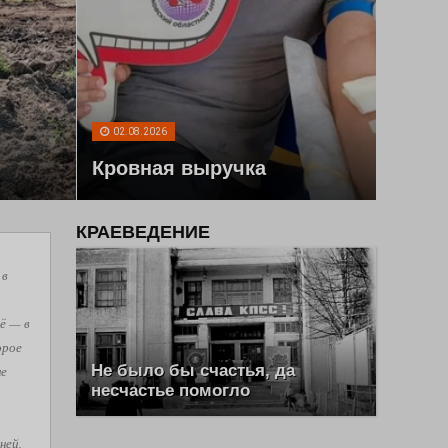
02.08.2026
Кровная выручка
КРАЕВЕДЕНИЕ
 в
ё — в
орое
Не было бы счастья, да
не
несчастье помогло
ней,