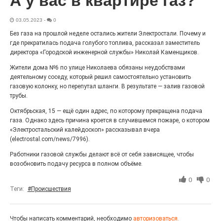
А у вас в квартире газ?
Выставка «Палитра героизма» — новый масштабный
проект, на который электростальцев приглашает к
03.05.2023
-
0
себе Выставочный зал им. Олега Коняшина.
Без газа на прошлой неделе остались жители Электростали. Почему и
где прекратилась подача голубого топлива, рассказал заместитель
директора «Городской инженерной службы» Николай Каменщиков.
Жители дома №6 по улице Николаева обязаны неудобствами
деятельному соседу, который решил самостоятельно установить
газовую колонку, но перепутал шланги. В результате — залив газовой
трубы.
Октябрьская, 15 — ещё один адрес, по которому прекращена подача
газа. Однако здесь причина кроется в случившемся пожаре, о котором
«Электростальский калейдоскоп» рассказывал вчера
(electrostal.com/news/7996).
«Районы-кварталы»
Работники газовой службы делают всё от себя зависящее, чтобы
путешествуют по городу
возобновить подачу ресурса в полном объёме.
27.07.2026
0
0
0
Теги:
#Происшествия
Радость в квадрате! На этой неделе электростальцев
дважды порадует проект «Районы-кварталы».
Чтобы написать комментарий, необходимо
авторизоваться.