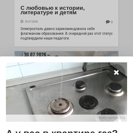
С любовью к истории,
литературе и детям
29.07.2026
0
Электросталь давно зарекомендовала себя
флагманом образования. В очередной раз этот статус
подтвердили наши педагоги.
Чувство Родины — одно на
Фото:
nemoroz.ru
всех
28.07.2026
0