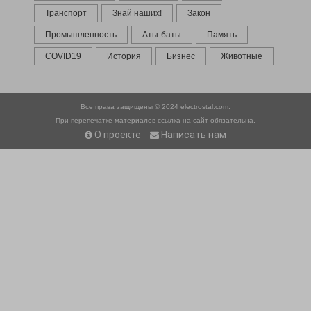
Транспорт
Знай наших!
Закон
Промышленность
Аты-баты
Память
COVID19
История
Бизнес
Животные
Все права защищены © 2024
electrostal.com.
При перепечатке материалов ссылка на сайт обязательна.
О проекте
Написать нам