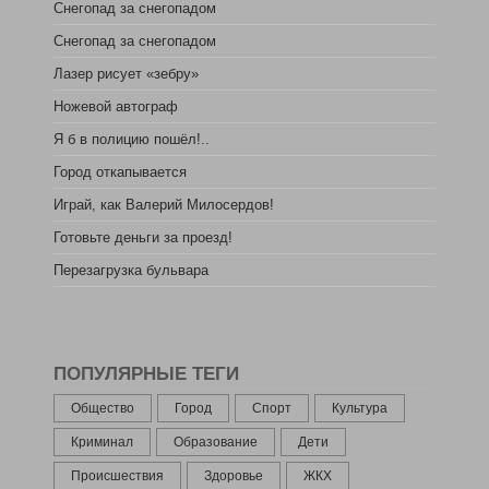
Снегопад за снегопадом
Снегопад за снегопадом
Лазер рисует «зебру»
Ножевой автограф
Я б в полицию пошёл!..
Город откапывается
Играй, как Валерий Милосердов!
Готовьте деньги за проезд!
Перезагрузка бульвара
ПОПУЛЯРНЫЕ ТЕГИ
Общество
Город
Спорт
Культура
Криминал
Образование
Дети
Происшествия
Здоровье
ЖКХ