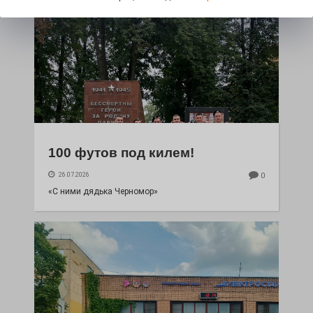
100 футов под килем!
26.07.2026
0
«С ними дядька Черномор»