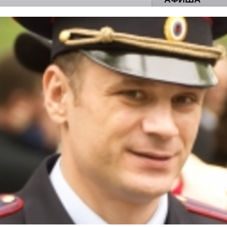
асфальта: платье для
поделиться
0
евого подсолнуха рождается народная
летения
0
 Э в разрезе истории города?
с, правда?