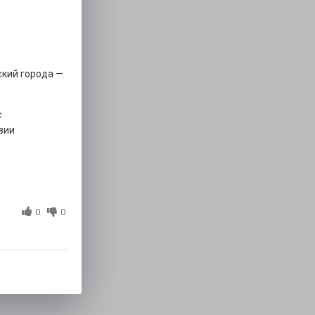
кий города —
с
вии
0
0