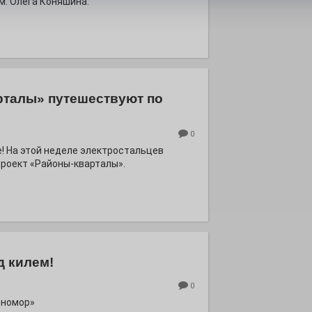
м. Олега Коняшина.
рталы» путешествуют по
0
е! На этой неделе электростальцев
роект «Районы-кварталы».
д килем!
0
рномор»