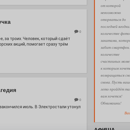
от которой
невозможно
оторваться до
учка
последней ягодки
0
количестве фото
е, за троих. Человек, который сдаёт
закатами, кото
орских акций, помогает сразу трём
забит смартфон.
количестве
счастливых моме
к которым хочет
возвращаться сн
снова. Пусть ваш
лето пройдёт так
агедия
вам хочется!
0
Обнимашки!
 закончился июль. В Электростали утонул
Ва
АФИША