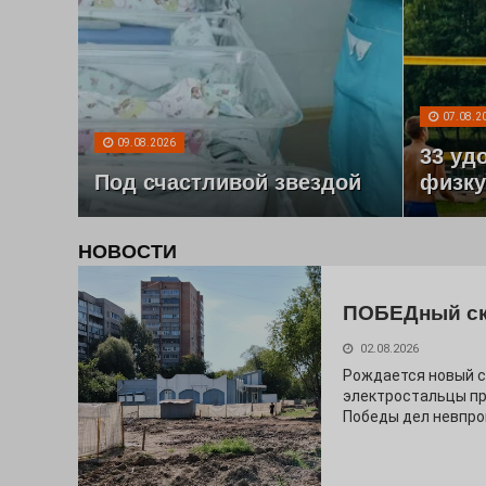
07.08.2
09.08.2026
33 уд
Под счастливой звездой
физку
НОВОСТИ
ПОБЕДный с
02.08.2026
Рождается новый с
электростальцы про
Победы дел невпро