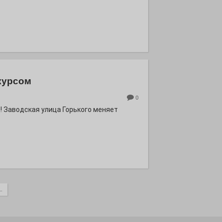
курсом
0
! Заводская улица Горького меняет
.