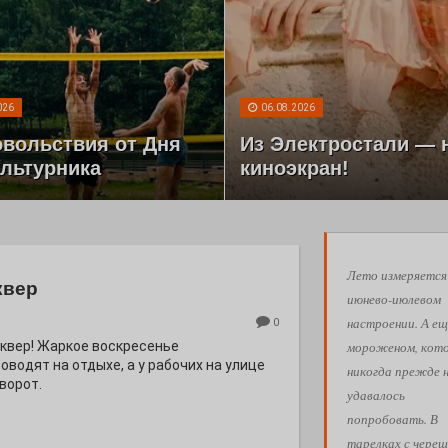
026
06.08.2026
овольствия от Дня
Из Электростали — 
льтурника
киноэкран!
Лето измеряется
квер
июнево-июлевом
настроении. А ещ
0
мороженом, кот
квер! Жаркое воскресенье
водят на отдыхе, а у рабочих на улице
никогда прежде 
ворот.
удавалось
попробовать. В
тарелках с череш