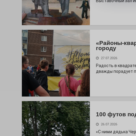
Выставочный зал и
«Районы-ква
городу
27.07.2026
Радость в квадрат
дважды порадует п
100 футов по
26.07.2026
«С ними дядька Че