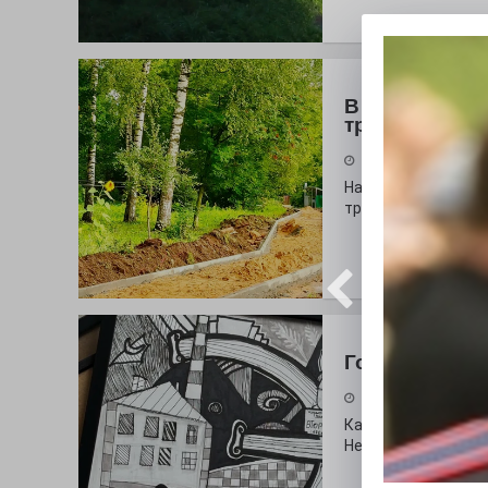
В моде цвет 
тропинок
31.07.2026
На глазах у оранж
тропа!
Городские сп
30.07.2026
Как выглядит буква
Неожиданный вопро