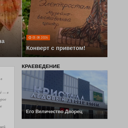
03.08.2026
на
Конверт с приветом!
КРАЕВЕДЕНИЕ
 в
ё — в
орое
не
Его Величество Дворец
ней,