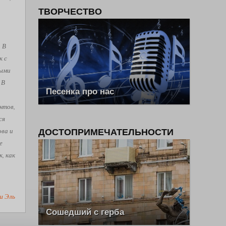
ТВОРЧЕСТВО
. В
к с
рыми
 В
Песенка про нас
нтов,
ся
ова и
ДОСТОПРИМЕЧАТЕЛЬНОСТИ
е
, как
ш Эль
Сошедший с герба