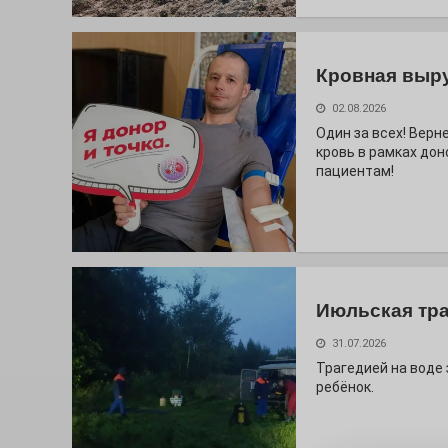
Кровная выр
02.08.2026
Один за всех! Верне
кровь в рамках дон
пациентам!
Июльская тр
31.07.2026
Трагедией на воде
ребёнок.