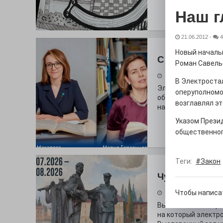
Наш г
21.06.2012
-
4
Новый началь
С любовью к 
Роман Савель
29.07.2026
В Электростал
Электросталь дав
оперуполномо
образования. В оч
возглавлял эт
наши педагоги.
Указом Презид
общественног
Теги:
#Закон
Чувство Роди
Чтобы написа
28.07.2026
Выставка «Палитра
на который электр