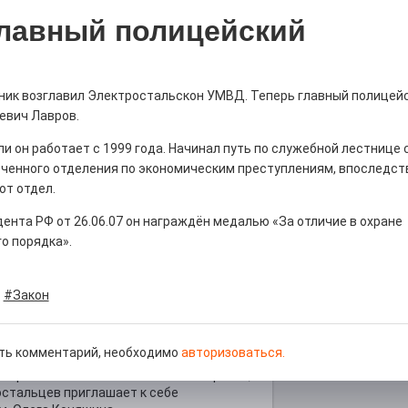
лавный полицейский
ник возглавил Электростальскон УМВД. Теперь главный полицейс
истории, литературе и детям
евич Лавров.
0
и он работает с 1999 года. Начинал путь по служебной лестнице 
но зарекомендовала себя флагманом
ченного отделения по экономическим преступлениям, впоследст
ередной раз этот статус подтвердили
от отдел.
ента РФ от 26.06.07 он награждён медалью «За отличие в охране
о порядка».
#Закон
ны — одно на всех
ть комментарий, необходимо
авторизоваться.
0
 героизма» — новый масштабный проект,
остальцев приглашает к себе