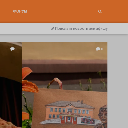
ФОРУМ
Прислать новость или афишу
0
0