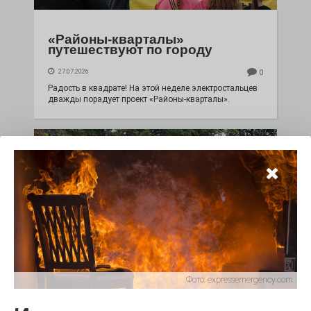
«Районы-кварталы»
путешествуют по городу
27.07.2026
0
Радость в квадрате! На этой неделе электростальцев
дважды порадует проект «Районы-кварталы».
Фото:
expressemergency.com
100 футов под килем!
26.07.2026
0