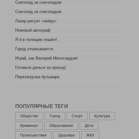
Снегопад за снегопадом
Снегопад за снегопадом
Лазер рисует «зебру»
Ножевой автограф
Я б в полицию пошёл!..
Город откапывается
Играй, как Валерий Милосердов!
Готовьте деньги за проезд!
Перезагрузка бульвара
ПОПУЛЯРНЫЕ ТЕГИ
Общество
Город
Спорт
Культура
Криминал
Образование
Дети
Происшествия
Здоровье
ЖКХ