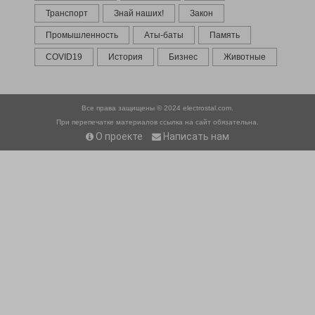
Транспорт
Знай наших!
Закон
Промышленность
Аты-баты
Память
COVID19
История
Бизнес
Животные
Все права защищены © 2024
electrostal.com.
При перепечатке материалов ссылка на сайт обязательна.
О проекте
Написать нам