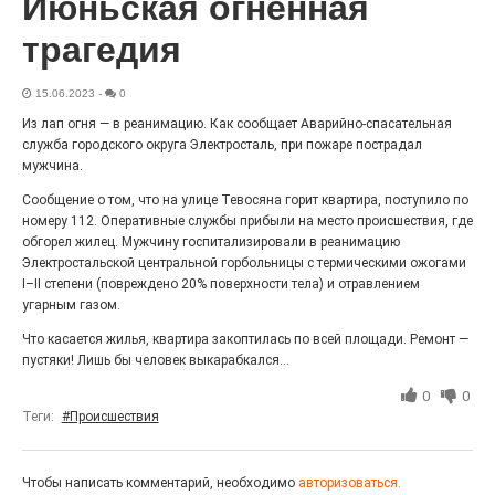
Июньская огненная
«С ними дядька Черномор»
трагедия
15.06.2023
-
0
Из лап огня — в реанимацию. Как сообщает Аварийно-спасательная
служба городского округа Электросталь, при пожаре пострадал
мужчина.
Сообщение о том, что на улице Тевосяна горит квартира, поступило по
номеру 112. Оперативные службы прибыли на место происшествия, где
обгорел жилец. Мужчину госпитализировали в реанимацию
Электростальской центральной горбольницы с термическими ожогами
I–II степени (повреждено 20% поверхности тела) и отравлением
угарным газом.
Юбилейным курсом
Что касается жилья, квартира закоптилась по всей площади. Ремонт —
26.07.2026
0
пустяки! Лишь бы человек выкарабкался...
Гордость за ордена! Заводская улица Горького
меняет облик.
0
0
Теги:
#Происшествия
Чтобы написать комментарий, необходимо
авторизоваться.