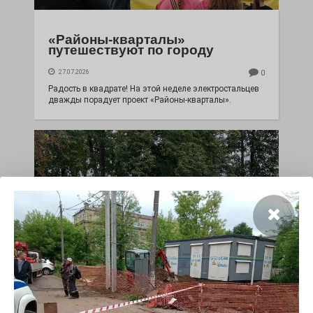
«Районы-кварталы»
путешествуют по городу
27.07.2026
0
Радость в квадрате! На этой неделе электростальцев
дважды порадует проект «Районы-кварталы».
100 футов под килем!
26.07.2026
0