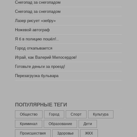
Снегопад за снегопадом
Снегопад за снегопадом
Лазер рисует «зебру»
Ножевой автограф
Я б в полицию пошёл!..
Город откапывается
Играй, как Валерий Милосердов!
Готовьте деньги за проезд!
Перезагрузка бульвара
ПОПУЛЯРНЫЕ ТЕГИ
Общество
Город
Спорт
Культура
Криминал
Образование
Дети
Происшествия
Здоровье
ЖКХ