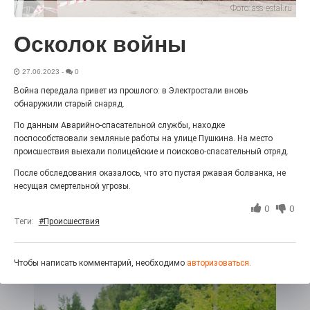
Фото:
ass-estal.ru
«С ними дядька Черномор»
Осколок войны
27.06.2023
-
0
Война передала привет из прошлого: в Электростали вновь
обнаружили старый снаряд.
По данным Аварийно-спасательной службы, находке
поспособствовали земляные работы на улице Пушкина. На место
происшествия выехали полицейские и поисково-спасательный отряд.
После обследования оказалось, что это пустая ржавая болванка, не
несущая смертельной угрозы.
Юбилейным курсом
0
0
26.07.2026
0
Теги:
#Происшествия
Гордость за ордена! Заводская улица Горького
меняет облик.
Чтобы написать комментарий, необходимо
авторизоваться.