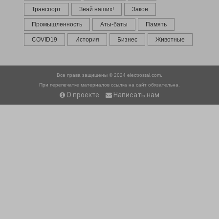
Транспорт
Знай наших!
Закон
Промышленность
Аты-баты
Память
COVID19
История
Бизнес
Животные
Все права защищены © 2024
electrostal.com.
При перепечатке материалов ссылка на сайт обязательна.
О проекте
Написать нам