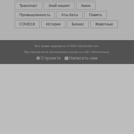
Транспорт
Знай наших!
Закон
Промышленность
Аты-баты
Память
COVID19
История
Бизнес
Животные
Все права защищены © 2024
electrostal.com.
При перепечатке материалов ссылка на сайт обязательна.
О проекте
Написать нам