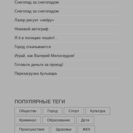
Снегопад за снегопадом
Снегопад за снегопадом
Лазер рисует «зебру»
Ножевой автограф
Я б в полицию пошёл!..
Город откапывается
Играй, как Валерий Милосердов!
Готовьте деньги за проезд!
Перезагрузка бульвара
ПОПУЛЯРНЫЕ ТЕГИ
Общество
Город
Спорт
Культура
Криминал
Образование
Дети
Происшествия
Здоровье
ЖКХ