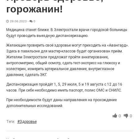
«С ними дядька Черномор»
горожанин!
29.06.2023
-
0
Медицина станет ближе. В Электростали врачи городской больницы
будут проводить выездную диспансеризацию.
Желающие проверить своё здоровье могут приходить на «Авангард».
Здесь в павильоне для мастер-классов будет организован приём.
Жителям Электростали предложат пройти анкетирование,
антропометрию, общий осмотр, сдать тест-экспресс на глюкозу и
холестерин, измерить артериальное давление, внутриглазное
давление, сделать ЭКГ.
Диспансеризация пройдёт 1, 5, 29 июля, 5 и 19 августа с 12 до 16
Юбилейным курсом
часов. При себе необходимо иметь паспорт, полис ОМС и СНИЛС.
26.07.2026
0
При необходимости будут даны направления на прохождение
Гордость за ордена! Заводская улица Горького
дополнительных исследований.
меняет облик.
0
0
Теги:
#Здоровье