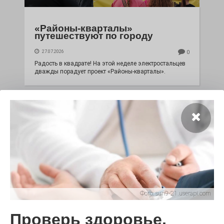
«Районы-кварталы»
путешествуют по городу
27.07.2026
0
Радость в квадрате! На этой неделе электростальцев
дважды порадует проект «Районы-кварталы».
Фото:
sun9-21.userapi.com
100 футов под килем!
Проверь здоровье,
26.07.2026
0