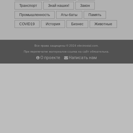
Транспорт
Знай наших!
Закон
Промышленность
Аты-баты
Память
COVID19
История
Бизнес
Животные
Все права защищены © 2024
electrostal.com.
При перепечатке материалов ссылка на сайт обязательна.
О проекте
Написать нам