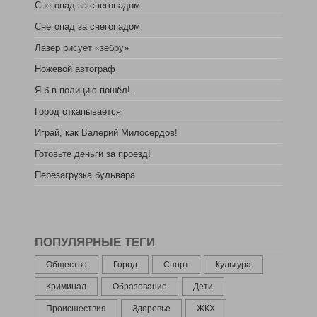
Снегопад за снегопадом
Снегопад за снегопадом
Лазер рисует «зебру»
Ножевой автограф
Я б в полицию пошёл!..
Город откапывается
Играй, как Валерий Милосердов!
Готовьте деньги за проезд!
Перезагрузка бульвара
ПОПУЛЯРНЫЕ ТЕГИ
Общество
Город
Спорт
Культура
Криминал
Образование
Дети
Происшествия
Здоровье
ЖКХ