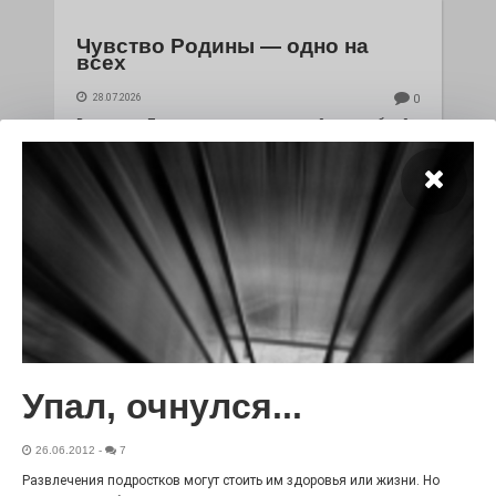
Чувство Родины — одно на
всех
28.07.2026
0
Выставка «Палитра героизма» — новый масштабный
проект, на который электростальцев приглашает к
себе Выставочный зал им. Олега Коняшина.
Упал, очнулся...
«Районы-кварталы»
26.06.2012
-
7
путешествуют по городу
Развлечения подростков могут стоить им здоровья или жизни. Но