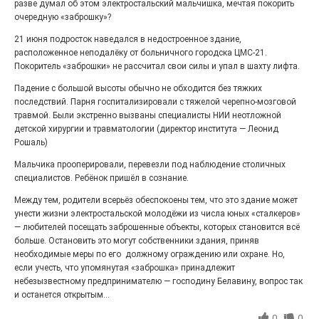
разве думал об этом электростальский мальчишка, мечтая покорить
27.07.2026
0
очередную «заброшку»?
Радость в квадрате! На этой неделе электростальцев
дважды порадует проект «Районы-кварталы».
21 июня подросток наведался в недостроенное здание,
расположенное неподалёку от больничного городска ЦМС-21.
Покоритель «заброшки» не рассчитал свои силы и упал в шахту лифта.
Падение с большой высоты обычно не обходится без тяжких
последствий. Парня госпитализировали с тяжелой черепно-мозговой
травмой. Были экстренно вызваны специалисты НИИ неотложной
детской хирургии и травматологии (директор института — Леонид
Рошаль)
Мальчика прооперировали, перевезли под наблюдение столичных
специалистов. Ребёнок пришёл в сознание.
Между тем, родители всерьёз обеспокоены тем, что это здание может
унести жизни электростальской молодёжи из числа юных «сталкеров»
100 футов под килем!
— любителей посещать заброшенные объекты, которых становится всё
больше. Остановить это могут собственники здания, приняв
26.07.2026
0
необходимые меры по его должному ограждению или охране. Но,
«С ними дядька Черномор»
если учесть, что упомянутая «заброшка» принадлежит
небезызвестному предпринимателю — господину Белавину, вопрос так
и останется открытым...
0
0