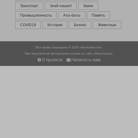
Транспорт
Знай наших!
Закон
Промышленность
Аты-баты
Память
COVID19
История
Бизнес
Животные
Все права защищены © 2024
electrostal.com.
При перепечатке материалов ссылка на сайт обязательна.
О проекте
Написать нам