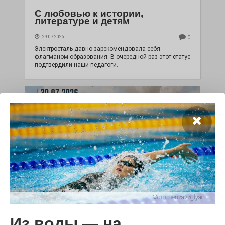
С любовью к истории,
литературе и детям
29.07.2026
0
Электросталь давно зарекомендовала себя
флагманом образования. В очередной раз этот статус
подтвердили наши педагоги.
Чувство Родины — одно на
Фото:
penzavzglyad.ru
всех
Из воды — на
28.07.2026
0