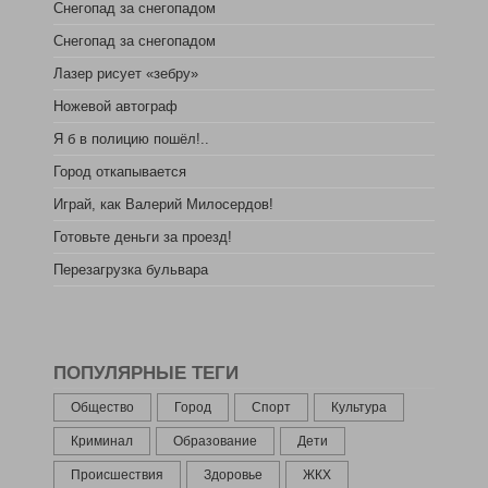
Снегопад за снегопадом
Снегопад за снегопадом
Лазер рисует «зебру»
Ножевой автограф
Я б в полицию пошёл!..
Город откапывается
Играй, как Валерий Милосердов!
Готовьте деньги за проезд!
Перезагрузка бульвара
ПОПУЛЯРНЫЕ ТЕГИ
Общество
Город
Спорт
Культура
Криминал
Образование
Дети
Происшествия
Здоровье
ЖКХ