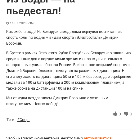
Выставка «Палитра героизма» — новый масштабный
пьедестал!
проект, на который электростальцев приглашает к
себе Выставочный зал им. Олега Коняшина.
14.07.2023
-
0
Как рыба в воде! Из Беларуси с медалями вернулся воспитанник
спортшколы по водным видам спорта «Электросталь» Дмитрий
Боронин.
В Бресте в рамках Открытого Кубка Республики Беларусь по плаванию
среди инвалидов с нарушениями зрения и опорно-двигательного
аппарата выступила сборная России. В её составе незрячий спортсмен
Дмитрий Боронин блестяще выступил на различных дистанциях. На
его счету золото на дистанциях 50 м и 100 м брассом, две серебряные
медали за 100 м баттерфляем и 200 м комплексным плаванием, а
также бронза на дистанции 100 м на спине.
«Районы-кварталы»
Мы от души поздравляем Дмитрия Боронина с успешным
путешествуют по городу
выступлением! Новых побед!
27.07.2026
0
0
0
Радость в квадрате! На этой неделе электростальцев
Теги:
#Спорт
дважды порадует проект «Районы-кварталы».
Чтобы написать комментарий, необходимо
авторизоваться.