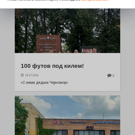
100 футов под килем!
26.07.2026
0
«С ними дядька Черномор»