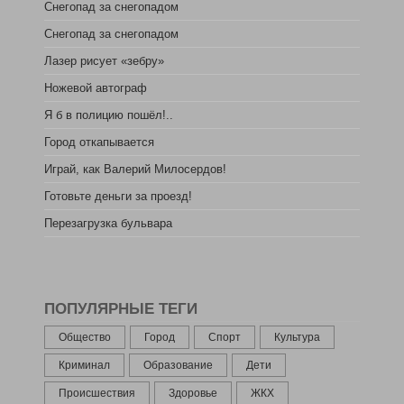
Снегопад за снегопадом
Снегопад за снегопадом
Лазер рисует «зебру»
Ножевой автограф
Я б в полицию пошёл!..
Город откапывается
Играй, как Валерий Милосердов!
Готовьте деньги за проезд!
Перезагрузка бульвара
ПОПУЛЯРНЫЕ ТЕГИ
Общество
Город
Спорт
Культура
Криминал
Образование
Дети
Происшествия
Здоровье
ЖКХ