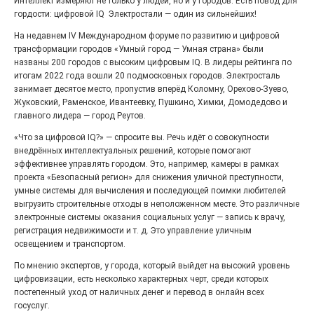
Интеллект измеряют не только у людей, но и у городов. Есть повод для
27.07.2026
0
гордости: цифровой IQ Электростали — один из сильнейших!
Радость в квадрате! На этой неделе электростальцев
дважды порадует проект «Районы-кварталы».
На недавнем IV Международном форуме по развитию и цифровой
трансформации городов «Умный город — Умная страна» были
названы 200 городов с высоким цифровым IQ. В лидеры рейтинга по
итогам 2022 года вошли 20 подмосковных городов. Электросталь
занимает десятое место, пропустив вперёд Коломну, Орехово-Зуево,
Жуковский, Раменское, Ивантеевку, Пушкино, Химки, Домодедово и
главного лидера — город Реутов.
«Что за цифровой IQ?» — спросите вы. Речь идёт о совокупности
внедрённых интеллектуальных решений, которые помогают
эффективнее управлять городом. Это, например, камеры в рамках
проекта «Безопасный регион» для снижения уличной преступности,
умные системы для вычисления и последующей поимки любителей
выгрузить строительные отходы в неположенном месте. Это различные
электронные системы оказания социальных услуг — запись к врачу,
100 футов под килем!
регистрация недвижимости и т. д. Это управление уличным
26.07.2026
0
освещением и транспортом.
«С ними дядька Черномор»
По мнению экспертов, у города, который выйдет на высокий уровень
цифровизации, есть несколько характерных черт, среди которых
постепенный уход от наличных денег и перевод в онлайн всех
госуслуг.