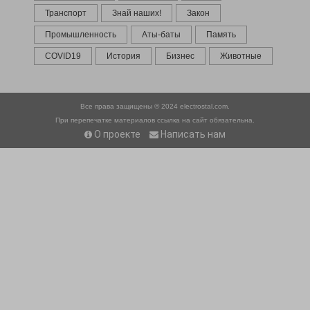
Транспорт
Знай наших!
Закон
Промышленность
Аты-баты
Память
COVID19
История
Бизнес
Животные
Все права защищены © 2024
electrostal.com.
При перепечатке материалов ссылка на сайт обязательна.
О проекте
Написать нам