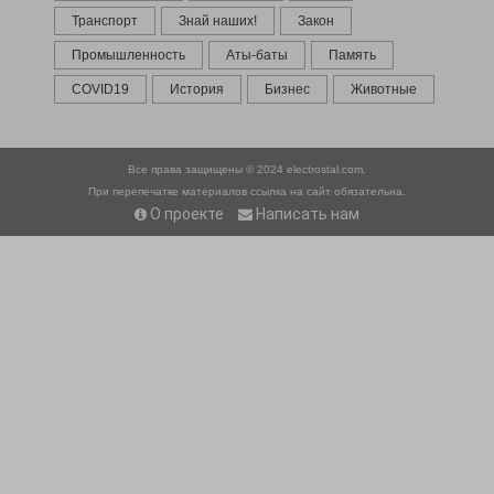
Транспорт
Знай наших!
Закон
Промышленность
Аты-баты
Память
COVID19
История
Бизнес
Животные
Все права защищены © 2024
electrostal.com.
При перепечатке материалов ссылка на сайт обязательна.
О проекте
Написать нам