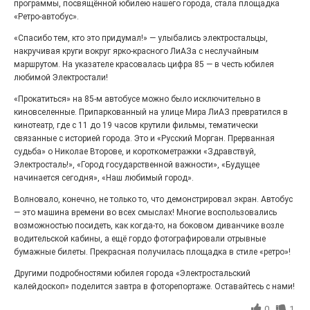
программы, посвящённой юбилею нашего города, стала площадка
27.07.2026
0
«Ретро-автобус».
Радость в квадрате! На этой неделе электростальцев
дважды порадует проект «Районы-кварталы».
«Спасибо тем, кто это придумал!» — улыбались электростальцы,
накручивая круги вокруг ярко-красного ЛиАЗа с неслучайным
маршрутом. На указателе красовалась цифра 85 — в честь юбилея
любимой Электростали!
«Прокатиться» на 85-м автобусе можно было исключительно в
киновселенные. Припаркованный на улице Мира ЛиАЗ превратился в
кинотеатр, где с 11 до 19 часов крутили фильмы, тематически
связанные с историей города. Это и «Русский Морган. Прерванная
судьба» о Николае Второве, и короткометражки «Здравствуй,
Электросталь!», «Город государственной важности», «Будущее
начинается сегодня», «Наш любимый город».
Волновало, конечно, не только то, что демонстрировал экран. Автобус
— это машина времени во всех смыслах! Многие воспользовались
100 футов под килем!
возможностью посидеть, как когда-то, на боковом диванчике возле
водительской кабины, а ещё гордо фотографировали отрывные
26.07.2026
0
бумажные билеты. Прекрасная получилась площадка в стиле «ретро»!
«С ними дядька Черномор»
Другими подробностями юбилея города «Электростальский
калейдоскоп» поделится завтра в фоторепортаже. Оставайтесь с нами!
0
1