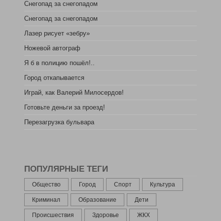
Снегопад за снегопадом
Снегопад за снегопадом
Лазер рисует «зебру»
Ножевой автограф
Я б в полицию пошёл!..
Город откапывается
Играй, как Валерий Милосердов!
Готовьте деньги за проезд!
Перезагрузка бульвара
ПОПУЛЯРНЫЕ ТЕГИ
Общество
Город
Спорт
Культура
Криминал
Образование
Дети
Происшествия
Здоровье
ЖКХ