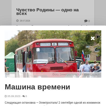
Чувство Родины — одно на
всех
28.07.2026
0
Выставка «Палитра героизма» — новый масштабный
проект, на который электростальцев приглашает к
себе Выставочный зал им. Олега Коняшина.
Фото:
Электростальский калейдоскоп
Машина времени
«Районы-кварталы»
05.09.2023
-
0
путешествуют по городу
Следующая остановка — Электросталь! 2 сентября одной из изюминок