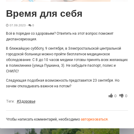
«С ними дядька Черномор»
Время для себя
07.09.2023
-
0
Всё в порядке со здоровьем? Ответить на этот вопрос поможет
диспансеризация.
В ближайшую субботу, 9 сентября, в Электростальской центральной
городской больнице можно пройти бесплатное медицинское
обследование. С 8 до 10 часов медики готовы принять всех желающих
в поликлинике (улица Пушкина, 3). Не забудьте паспорт, полис и
СНИЛС!
Следующая подобная возможность представится 23 сентября. Но
Юбилейным курсом
зачем откладывать важное на потом?
26.07.2026
0
0
0
Гордость за ордена! Заводская улица Горького
Теги:
#Здоровье
меняет облик.
Чтобы написать комментарий, необходимо
авторизоваться.