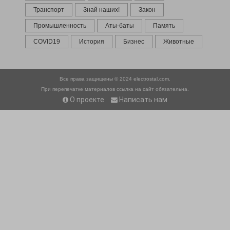
Транспорт
Знай наших!
Закон
Промышленность
Аты-баты
Память
COVID19
История
Бизнес
Животные
Все права защищены © 2024
electrostal.com.
При перепечатке материалов ссылка на сайт обязательна.
О проекте
Написать нам