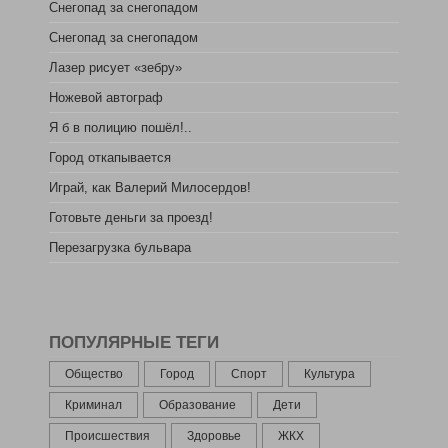
Снегопад за снегопадом
Снегопад за снегопадом
Лазер рисует «зебру»
Ножевой автограф
Я б в полицию пошёл!..
Город откапывается
Играй, как Валерий Милосердов!
Готовьте деньги за проезд!
Перезагрузка бульвара
ПОПУЛЯРНЫЕ ТЕГИ
Общество
Город
Спорт
Культура
Криминал
Образование
Дети
Происшествия
Здоровье
ЖКХ