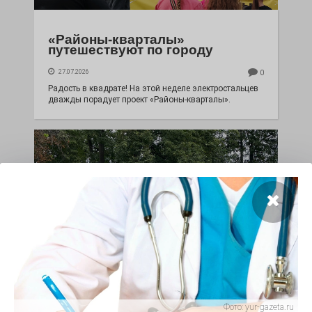
«Районы-кварталы»
путешествуют по городу
27.07.2026
0
Радость в квадрате! На этой неделе электростальцев
дважды порадует проект «Районы-кварталы».
100 футов под килем!
Фото:
yur-gazeta.ru
26.07.2026
0