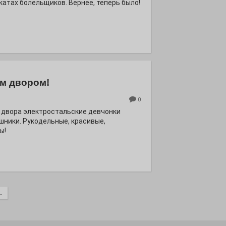
катах болельщиков. Вернее, теперь было!
м двором!
0
 двора электростальские девчонки
шники. Рукодельные, красивые,
ы!
.