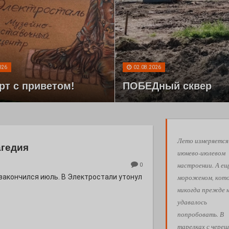
026
02.08.2026
рт с приветом!
ПОБЕДный сквер
Лето измеряется
агедия
июнево-июлевом
настроении. А ещ
0
мороженом, кот
 закончился июль. В Электростали утонул
никогда прежде 
удавалось
попробовать. В
тарелках с череш