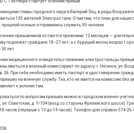
! С 1 октября стартует осенний призыв.
помощник главы городского округа Валерий Зоц, в ряды Вооружён
виться 135 жителей Электростали. Отметим, что план для нашего
: прошлой осенью отправились служить 95 человек.
рталы» путешествуют по
осенних призывников остаются прежними: 12 месяцев — длительн
ву подлежат граждане 18–27 лет, а с будущей весны возраст ср
 30 лет.
0
е! На этой неделе электростальцев
ния медицинского освидетельствования электростальцы призы
роект «Районы-кварталы».
ны явиться в военный комиссариат по адресу: г. Ногинск, ул. Во
д. 26. При себе необходимо иметь паспорт и удостоверение гражд
ризыву на военную службу. Тех, кто не явится на комиссию без 
авняют к уклонистам.
оваться по вопросам призыва можно в городском военно-учётном
 ул. Советская, д. 1/104 (вход со стороны Фрязевского шоссе). Гр
д килем!
 18 часов (перерыв с 13 до 14 часов). Телефон для справок 574-26-
0
рномор»
аты