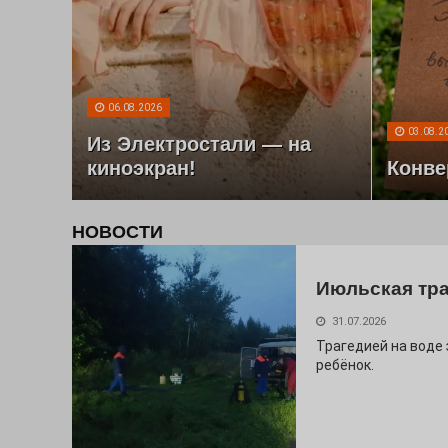
06.08.2026
03.08.2
Из Электростали — на
киноэкран!
Конве
НОВОСТИ
Июльская тр
31.07.2026
Трагедией на воде
ребёнок.