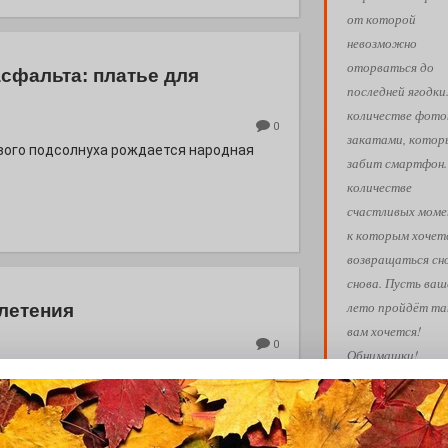
от которой
невозможно
оторваться до
асфальта: платье для
последней ягодки
количестве фото
0
закатами, кото
евого подсолнуха рождается народная
забит смартфон.
количестве
счастливых моме
к которым хочет
возвращаться сн
снова. Пусть ваш
лето пройдёт так
летения
вам хочется!
0
Обнимашки!
 Э в разрезе истории города?
с, правда?
Ва
АФИША