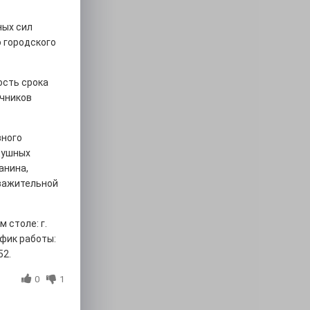
ных сил
 городского
ость срока
очников
вного
здушных
анина,
уважительной
 столе: г.
афик работы:
52.
0
1