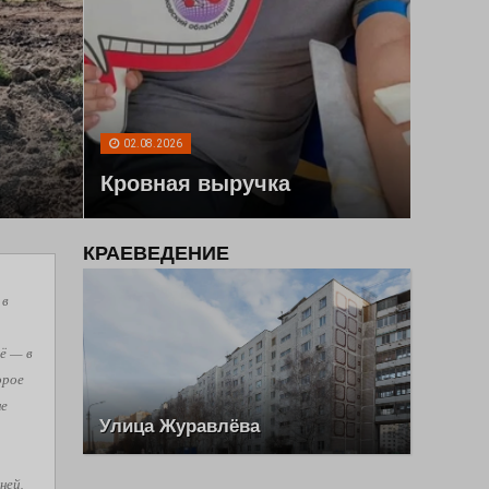
02.08.2026
Кровная выручка
КРАЕВЕДЕНИЕ
 в
ё — в
орое
не
Улица Журавлёва
ней,