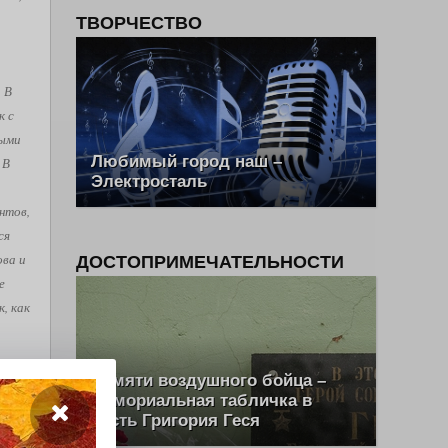
ТВОРЧЕСТВО
. В
к с
рыми
Любимый город наш –
 В
Электросталь
нтов,
ся
ова и
ДОСТОПРИМЕЧАТЕЛЬНОСТИ
е
, как
Памяти воздушного бойца –
ш Эль
мемориальная табличка в
честь Григория Геся