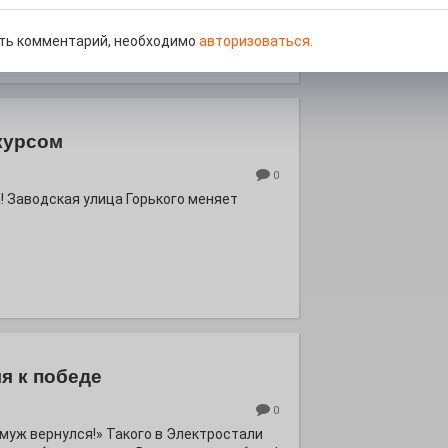
ть комментарий, необходимо
авторизоваться.
курсом
0
! Заводская улица Горького меняет
я к победе
0
ё муж вернулся!» Такого в Электростали