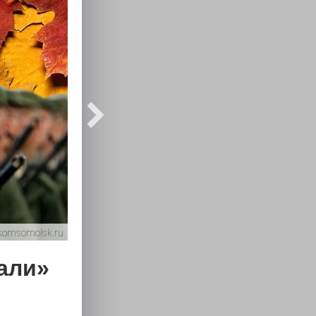
komsomolsk.ru
дали»