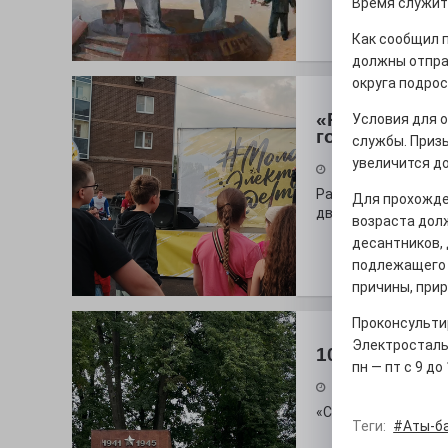
Время служить
Как сообщил 
должны отпра
округа подрос
«Районы-ква
Условия для 
городу
службы. Призы
увеличится до
27.07.2026
Радость в квадрат
Для прохожде
дважды порадует п
возраста долж
десантников, 
подлежащего п
причины, прир
Проконсультир
Электросталь,
100 футов по
пн — пт с 9 до
26.07.2026
«С ними дядька Че
Теги:
#Аты-б