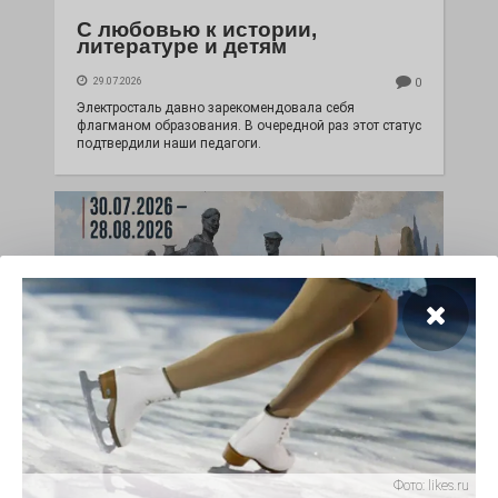
С любовью к истории,
литературе и детям
29.07.2026
0
Электросталь давно зарекомендовала себя
флагманом образования. В очередной раз этот статус
подтвердили наши педагоги.
Чувство Родины — одно на
всех
Фото:
likes.ru
28.07.2026
0