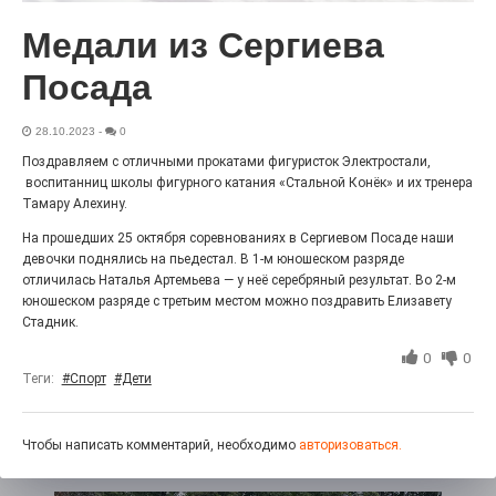
Выставка «Палитра героизма» — новый масштабный
Медали из Сергиева
проект, на который электростальцев приглашает к
себе Выставочный зал им. Олега Коняшина.
Посада
28.10.2023
-
0
Поздравляем с отличными прокатами фигуристок Электростали,
воспитанниц школы фигурного катания «Стальной Конёк» и их тренера
Тамару Алехину.
На прошедших 25 октября соревнованиях в Сергиевом Посаде наши
девочки поднялись на пьедестал. В 1-м юношеском разряде
отличилась Наталья Артемьева — у неё серебряный результат. Во 2-м
юношеском разряде с третьим местом можно поздравить Елизавету
Стадник.
«Районы-кварталы»
0
0
путешествуют по городу
Теги:
#Спорт
#Дети
27.07.2026
0
Радость в квадрате! На этой неделе электростальцев
дважды порадует проект «Районы-кварталы».
Чтобы написать комментарий, необходимо
авторизоваться.