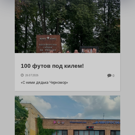
100 футов под килем!
26.07.2026
0
«С ними дядька Черномор»