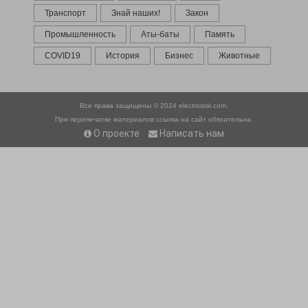
Транспорт
Знай наших!
Закон
Промышленность
Аты-баты
Память
COVID19
История
Бизнес
Животные
Все права защищены © 2024
electrostal.com.
При перепечатке материалов ссылка на сайт обязательна.
О проекте
Написать нам