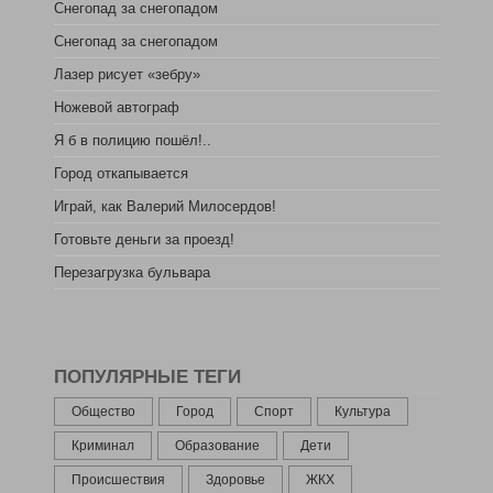
Снегопад за снегопадом
Снегопад за снегопадом
Лазер рисует «зебру»
Ножевой автограф
Я б в полицию пошёл!..
Город откапывается
Играй, как Валерий Милосердов!
Готовьте деньги за проезд!
Перезагрузка бульвара
ПОПУЛЯРНЫЕ ТЕГИ
Общество
Город
Спорт
Культура
Криминал
Образование
Дети
Происшествия
Здоровье
ЖКХ