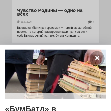
Чувство Родины — одно на
всех
28.07.2026
0
Выставка «Палитра героизма» — новый масштабный
проект, на который электростальцев приглашает к
себе Выставочный зал им. Олега Коняшина.
Фото:
stylishbag.ru
«Районы-кварталы»
путешествуют по городу
«БумБатл» в