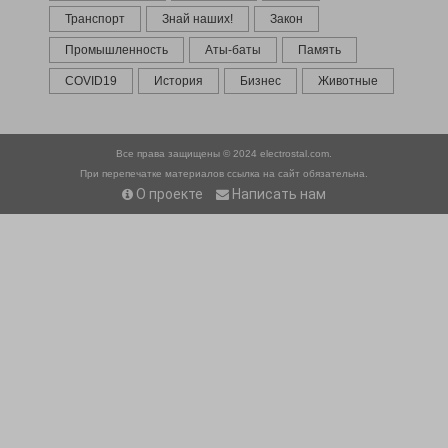
Транспорт
Знай наших!
Закон
Промышленность
Аты-баты
Память
COVID19
История
Бизнес
Животные
Все права защищены © 2024
electrostal.com.
При перепечатке материалов ссылка на сайт обязательна.
О проекте
Написать нам