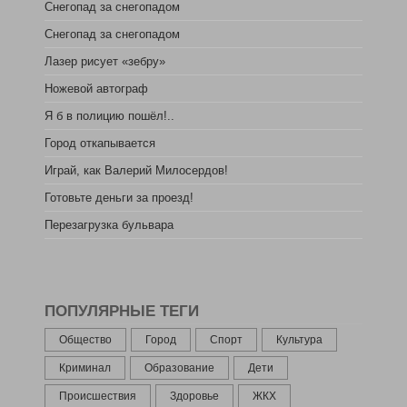
Снегопад за снегопадом
Снегопад за снегопадом
Лазер рисует «зебру»
Ножевой автограф
Я б в полицию пошёл!..
Город откапывается
Играй, как Валерий Милосердов!
Готовьте деньги за проезд!
Перезагрузка бульвара
ПОПУЛЯРНЫЕ ТЕГИ
Общество
Город
Спорт
Культура
Криминал
Образование
Дети
Происшествия
Здоровье
ЖКХ