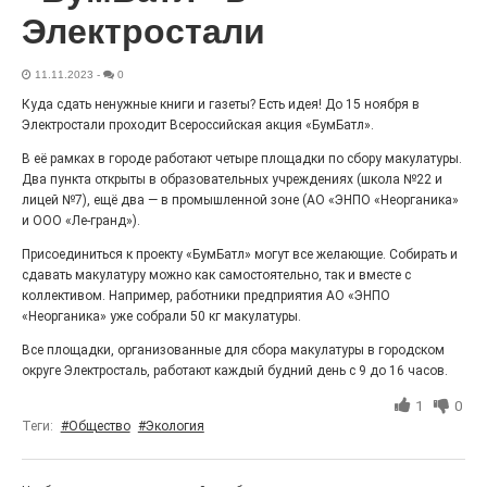
27.07.2026
0
Электростали
Радость в квадрате! На этой неделе электростальцев
дважды порадует проект «Районы-кварталы».
11.11.2023
-
0
Куда сдать ненужные книги и газеты? Есть идея! До 15 ноября в
Электростали проходит Всероссийская акция «БумБатл».
В её рамках в городе работают четыре площадки по сбору макулатуры.
Два пункта открыты в образовательных учреждениях (школа №22 и
лицей №7), ещё два — в промышленной зоне (АО «ЭНПО «Неорганика»
и ООО «Ле-гранд»).
Присоединиться к проекту «БумБатл» могут все желающие. Собирать и
сдавать макулатуру можно как самостоятельно, так и вместе с
коллективом. Например, работники предприятия АО «ЭНПО
«Неорганика» уже собрали 50 кг макулатуры.
100 футов под килем!
Все площадки, организованные для сбора макулатуры в городском
округе Электросталь, работают каждый будний день с 9 до 16 часов.
26.07.2026
0
«С ними дядька Черномор»
1
0
Теги:
#Общество
#Экология