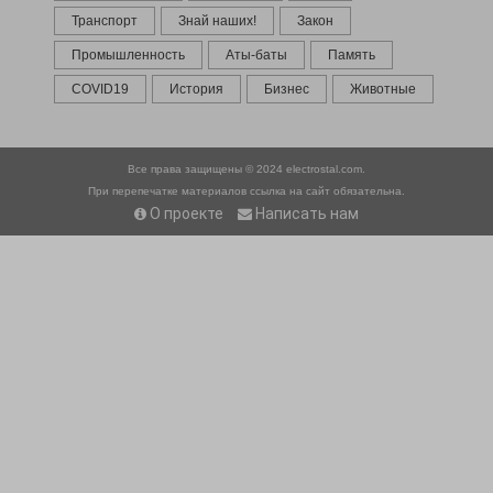
Транспорт
Знай наших!
Закон
Промышленность
Аты-баты
Память
COVID19
История
Бизнес
Животные
Все права защищены © 2024
electrostal.com.
При перепечатке материалов ссылка на сайт обязательна.
О проекте
Написать нам