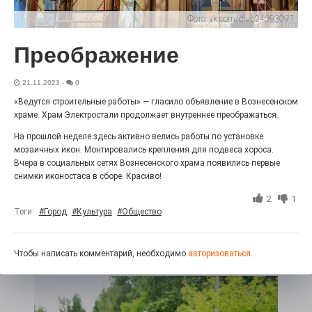
«С ними дядька Черномор»
Фото:
vk.com/club24693097
Преображение
21.11.2023
-
0
«Ведутся строительные работы» — гласило объявление в Вознесенском
храме. Храм Электростали продолжает внутреннее преображаться.
На прошлой неделе здесь активно велись работы по установке
мозаичных икон. Монтировались крепления для подвеса хороса.
Вчера в социальных сетях Вознесенского храма появились первые
снимки иконостаса в сборе. Красиво!
Юбилейным курсом
2
1
Теги:
#Город
#Культура
#Общество
26.07.2026
0
Гордость за ордена! Заводская улица Горького
меняет облик.
Чтобы написать комментарий, необходимо
авторизоваться.