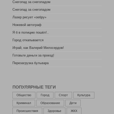
Снегопад за снегопадом
Снегопад за снегопадом
Лазер рисует «зебру»
Ножевой автограф
Я б в полицию пошёл!..
Город откапывается
Играй, как Валерий Милосердов!
Готовьте деньги за проезд!
Перезагрузка бульвара
ПОПУЛЯРНЫЕ ТЕГИ
Общество
Город
Спорт
Культура
Криминал
Образование
Дети
Происшествия
Здоровье
ЖКХ