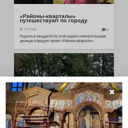
«Районы-кварталы»
путешествуют по городу
27.07.2026
0
Радость в квадрате! На этой неделе электростальцев
дважды порадует проект «Районы-кварталы».
100 футов под килем!
26.07.2026
0