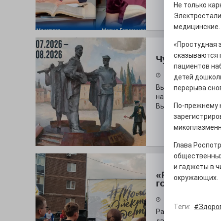
Не только кар
Электростали 
медицинские.
«Простудная 
сказываются 
Чувство Роди
пациентов наб
28.07.2026
детей дошколь
Выставка «Палитра
перерыва сно
на который электр
По-прежнему 
Выставочный зал и
зарегистриров
микоплазменн
Глава Роспот
общественных
и гаджеты в ч
«Районы-ква
окружающих.
городу
27.07.2026
Теги:
#Здоро
Радость в квадрат