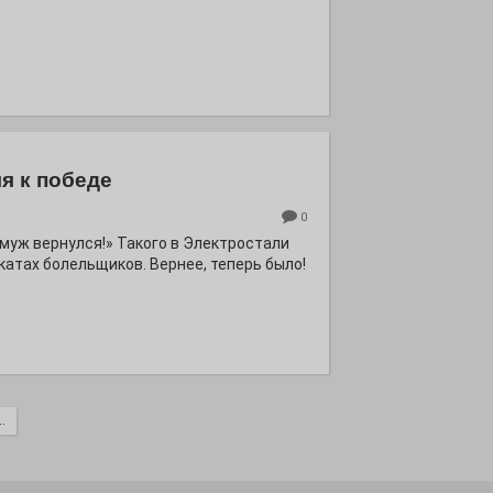
я к победе
0
ё муж вернулся!» Такого в Электростали
катах болельщиков. Вернее, теперь было!
.