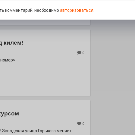
роект «Районы-кварталы».
ть комментарий, необходимо
авторизоваться.
д килем!
0
рномор»
курсом
0
! Заводская улица Горького меняет