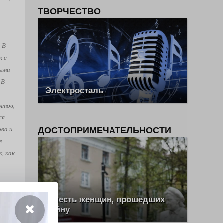
ТВОРЧЕСТВО
. В
к с
рыми
 В
Электросталь
нтов,
ся
ова и
ДОСТОПРИМЕЧАТЕЛЬНОСТИ
е
, как
ш Эль
В честь женщин, прошедших
войну