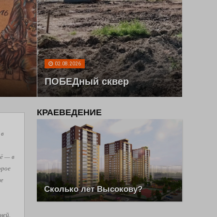
02.08.2026
ПОБЕДный сквер
КРАЕВЕДЕНИЕ
 в
ё — в
орое
не
Сколько лет Высокову?
ней,