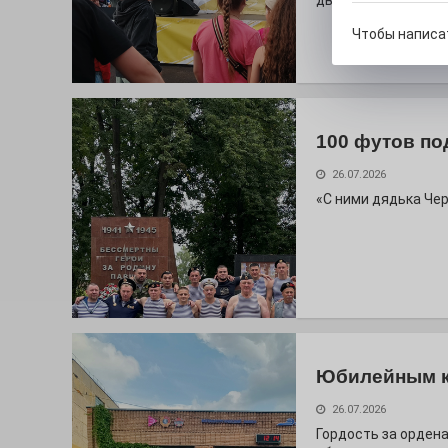
дважды порадует п
Чтобы написа
100 футов по
26.07.2026
«С ними дядька Че
Юбилейным 
26.07.2026
Гордость за ордена