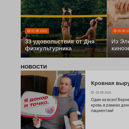
07.08.2026
06.08.2
33 удовольствия от Дня
Из Эл
физкультурника
киноэ
НОВОСТИ
Кровная выр
02.08.2026
Один за всех! Верне
кровь в рамках дон
пациентам!