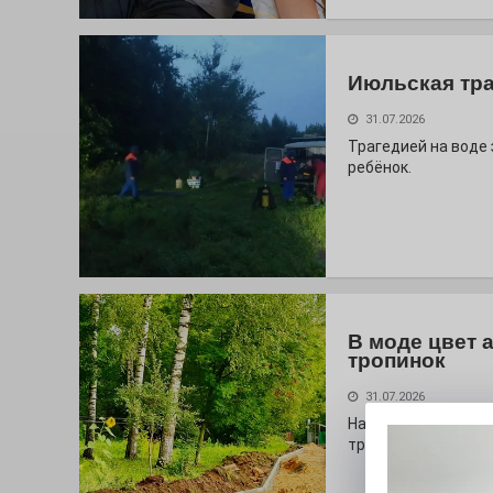
Июльская тр
31.07.2026
Трагедией на воде
ребёнок.
В моде цвет 
тропинок
31.07.2026
На глазах у оранж
тропа!