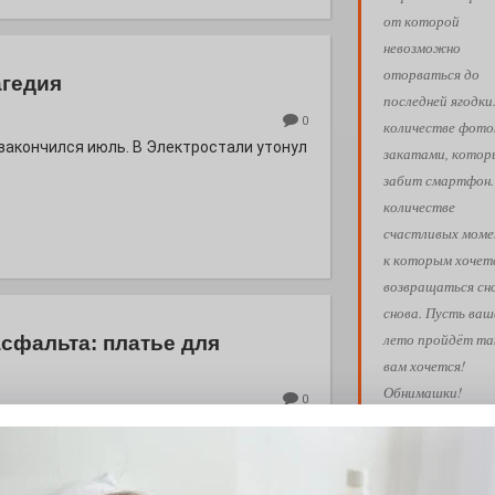
от которой
невозможно
оторваться до
агедия
последней ягодки
0
количестве фото
 закончился июль. В Электростали утонул
закатами, кото
забит смартфон.
количестве
счастливых моме
к которым хочет
возвращаться сн
снова. Пусть ваш
лето пройдёт так
асфальта: платье для
вам хочется!
Обнимашки!
0
евого подсолнуха рождается народная
Ва
АФИША