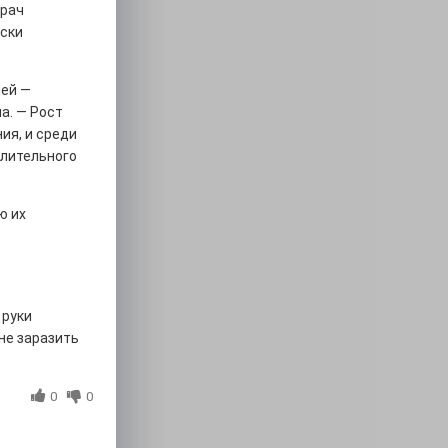
врач
аски
лей —
а. — Рост
ия, и среди
длительного
ю их
 руки
 не заразить
0
0