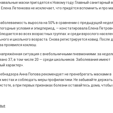
навальные маски пригодятся к Новому году. Главный санитарный 
Елена Летенкова не исключает, что придётся вспомнить и про м
заболеваемость выросла на 50% в сравнении с предыдущей неде
погодные условия и эпидпериод, — констатировала Елена Петровн
ны — одно на всех
людается во всех возрастных группах: и среди взрослого населен
0
ного и школьного возраста. Снова регистрируется ковид. После 
 героизма» — новый масштабный проект,
ва проявился коклюш.
остальцев приглашает к себе
напряжённая ситуация с внебольничными пневмониями: за недел
м. Олега Коняшина.
ано 37, в том числе 20 — среди школьников. Заболевания имеют
ый характер».
ребнадзора Анна Попова рекомендует не пренебрегать масками в
 местах и соблюдать меры профилактики. Не забывайте держать
истоте, а при первых признаках болезни оставайтесь дома, чтобы
рталы» путешествуют по
0
вье
е! На этой неделе электростальцев