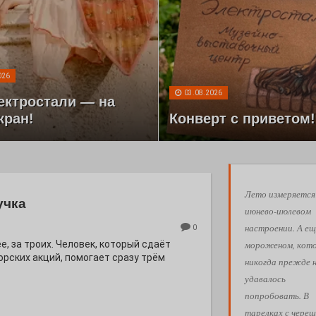
026
03.08.2026
ектростали — на
кран!
Конверт с приветом!
Лето измеряется
учка
июнево-июлевом
настроении. А ещ
0
мороженом, кот
е, за троих. Человек, который сдаёт
орских акций, помогает сразу трём
никогда прежде 
удавалось
попробовать. В
тарелках с череш