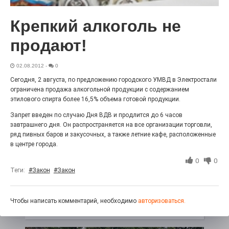
Выставка «Палитра героизма» — новый масштабный
проект, на который электростальцев приглашает к
Крепкий алкоголь не
себе Выставочный зал им. Олега Коняшина.
продают!
02.08.2012
-
0
Сегодня, 2 августа, по предложению городского УМВД в Электростали
ограничена продажа алкогольной продукции с содержанием
этилового спирта более 16,5% объема готовой продукции.
Запрет введен по случаю Дня ВДВ и продлится до 6 часов
завтрашнего дня. Он распространяется на все организации торговли,
ряд пивных баров и закусочных, а также летние кафе, расположенные
в центре города.
«Районы-кварталы»
0
0
путешествуют по городу
Теги:
#Закон
#Закон
27.07.2026
0
Радость в квадрате! На этой неделе электростальцев
Чтобы написать комментарий, необходимо
авторизоваться.
дважды порадует проект «Районы-кварталы».