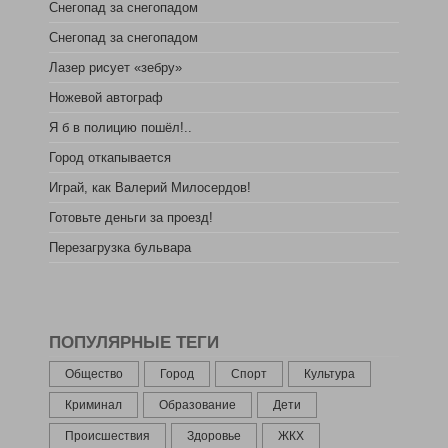
Снегопад за снегопадом
Снегопад за снегопадом
Лазер рисует «зебру»
Ножевой автограф
Я б в полицию пошёл!..
Город откапывается
Играй, как Валерий Милосердов!
Готовьте деньги за проезд!
Перезагрузка бульвара
ПОПУЛЯРНЫЕ ТЕГИ
Общество
Город
Спорт
Культура
Криминал
Образование
Дети
Происшествия
Здоровье
ЖКХ