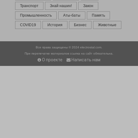
Транспорт
Знай наших!
Закон
Промышленность
Аты-баты
Память
COVID19
История
Бизнес
Животные
Все права защищены © 2024
electrostal.com.
При перепечатке материалов ссылка на сайт обязательна.
О проекте
Написать нам