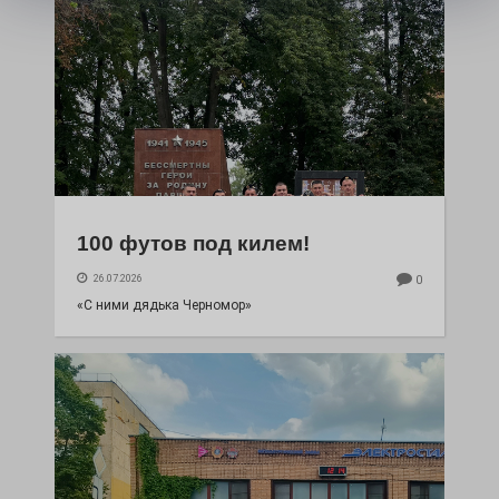
100 футов под килем!
26.07.2026
0
«С ними дядька Черномор»