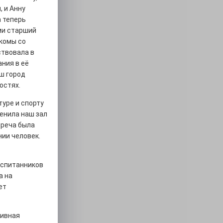
 и Анну
а теперь
ми старший
комы со
ствовала в
ния в её
аш город
остях.
туре и спорту
енила наш зал
треча была
нии человек.
оспитанников
а на
ет
тивная