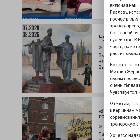
включая наш.
Павлову, кото
посчастливил
тренер-препо
Светланой оче
Чувство Роди
судействе. В 
честь, на кот
28.07.2026
растит своих 
Выставка «Палитра
на который электр
Во встрече с 
Выставочный зал и
Михаил Журав
своим профес
очень тёплая 
Чувствуется, 
Отметим, что
«Районы-ква
к вершинам м
городу
соревнованиях
тренерскую с
27.07.2026
Радость в квадрат
Хочется наде