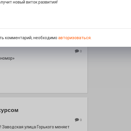
роект «Районы-кварталы».
лучит новый виток развития!
ть комментарий, необходимо
авторизоваться.
д килем!
0
рномор»
курсом
0
! Заводская улица Горького меняет