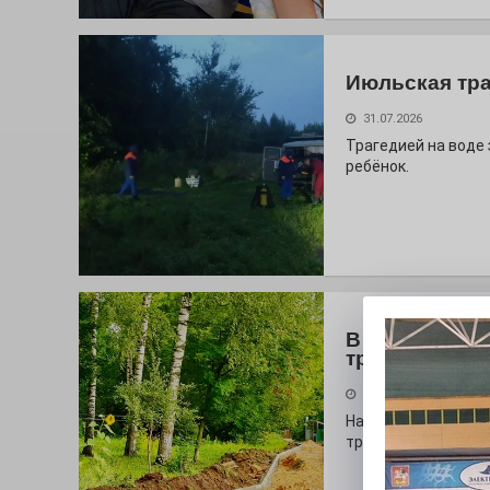
Июльская тр
31.07.2026
Трагедией на воде
ребёнок.
В моде цвет 
тропинок
31.07.2026
На глазах у оранж
тропа!