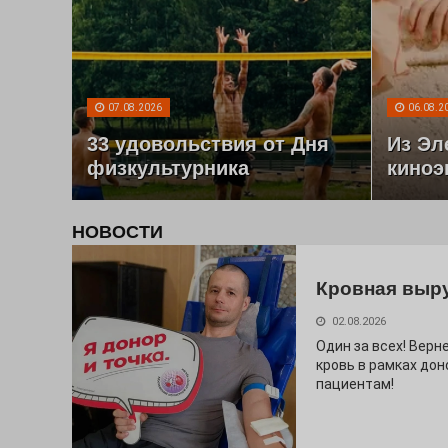
07.08.2026
06.08.2
33 удовольствия от Дня
Из Эл
физкультурника
киноэ
НОВОСТИ
Кровная выр
02.08.2026
Один за всех! Верне
кровь в рамках дон
пациентам!