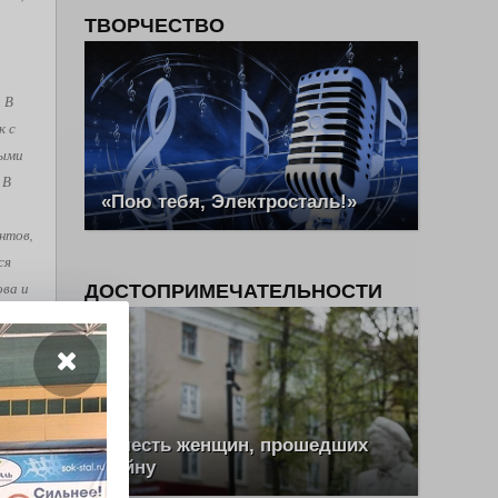
ТВОРЧЕСТВО
. В
к с
рыми
 В
«Пою тебя, Электросталь!»
нтов,
ся
ова и
ДОСТОПРИМЕЧАТЕЛЬНОСТИ
е
, как
ш Эль
В честь женщин, прошедших
войну