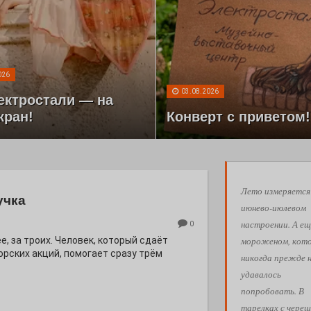
026
03.08.2026
ектростали — на
кран!
Конверт с приветом!
Лето измеряется
учка
июнево-июлевом
настроении. А ещ
0
мороженом, кот
е, за троих. Человек, который сдаёт
орских акций, помогает сразу трём
никогда прежде 
удавалось
попробовать. В
тарелках с череш