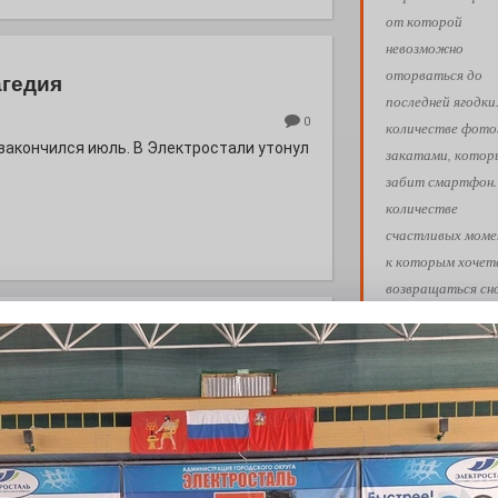
от которой
невозможно
оторваться до
агедия
последней ягодки
0
количестве фото
 закончился июль. В Электростали утонул
закатами, кото
забит смартфон.
количестве
счастливых моме
к которым хочет
возвращаться сн
снова. Пусть ваш
лето пройдёт так
асфальта: платье для
вам хочется!
Обнимашки!
0
евого подсолнуха рождается народная
Ва
АФИША