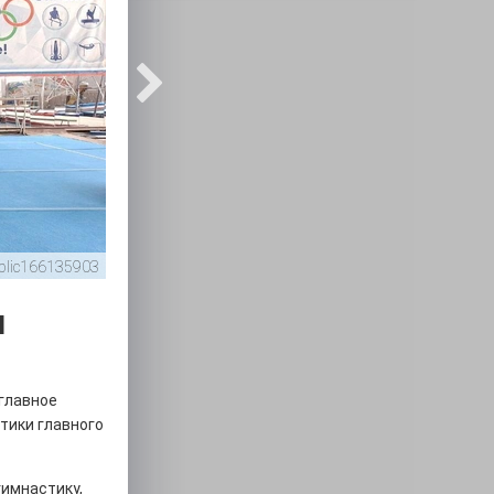
blic166135903
и
главное
тики главного
гимнастику,