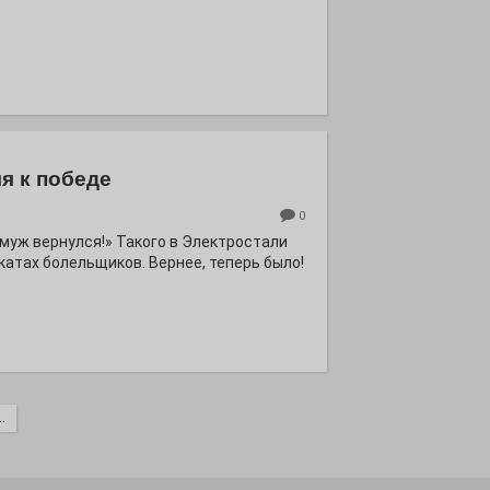
я к победе
0
ё муж вернулся!» Такого в Электростали
катах болельщиков. Вернее, теперь было!
.