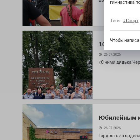
дважды порадует п
гимнастика по
Теги:
#Спорт
Чтобы написа
100 футов по
26.07.2026
«С ними дядька Че
Юбилейным 
26.07.2026
Гордость за ордена