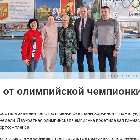
летения
0
поделиться
 Э в разрезе истории города?
с, правда?
Фото:
vk.com/pu
 от олимпийской чемпионк
истории, литературе и детям
тросталь знаменитой спортсменки Светланы Хоркиной — пожалуй, 
0
 недели. Двукратная олимпийская чемпионка посетила зал гимнас
но зарекомендовала себя флагманом
порткомплекса.
ередной раз этот статус подтвердили
го помоста не забывают про города, где развивают спортивную 