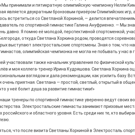
 «Мы принимали и пятикратную олимпийскую чемпионку Нелли Ким,
рая является двукратным бронзовым призёром Олимпийских игр, 
ось встретиться со Светланой Хоркиной, — делится впечатления
даватель по спортивной гимнастике Галина Ануфриенко. — Мы зна
нь давно. Я помню её молодой, перспективной спортсменкой, уча
ны — одно на всех
Белгороде, откуда Светлана Хоркина родом, проводятся соревнова
орых выступают электростальские спортсмены. Зная о том, что н
0
гимнастов, олимпийская чемпионка не могла не побывать у нас в г
 героизма» — новый масштабный проект,
остальцев приглашает к себе
ней участвовали также начальник управления по физической куль
м. Олега Коняшина.
лёв и моя коллега-тренер Ирина Кудряшова. Светлана Хоркина оц
сиональным взглядом и дала рекомендации, как усилить базу. Вс
и очень приятная. Светлана — простой, светлый, открытый в обще
что у неё болит душа за развитие гимнастики!»
 наши тренеры по спортивной гимнастике уверенно ведут своих в
рталы» путешествуют по
астерства. Электростальские гимнасты занимают призовые мест
 российского и областного уровня. Есть среди них те, кто выбира
тезю.
0
е! На этой неделе электростальцев
яться, что после визита Светланы Хоркиной в Электросталь спор