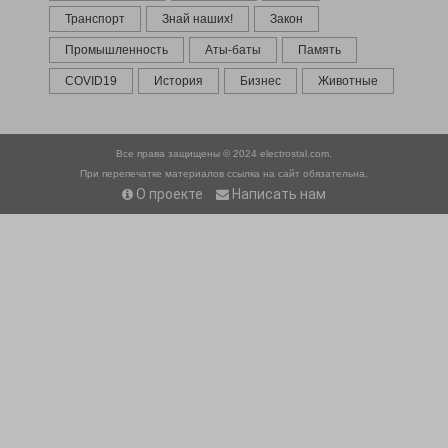
Транспорт
Знай наших!
Закон
Промышленность
Аты-баты
Память
COVID19
История
Бизнес
Животные
Все права защищены © 2024
electrostal.com.
При перепечатке материалов ссылка на сайт обязательна.
О проекте
Написать нам