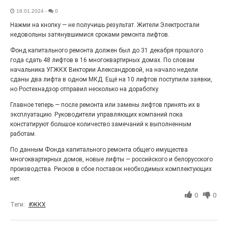
Выставка «Палитра героизма» — новый масштабный
18.01.2024
-
0
проект, на который электростальцев приглашает к
Нажми на кнопку — не получишь результат. Жители Электростали
себе Выставочный зал им. Олега Коняшина.
недовольны затянувшимися сроками ремонта лифтов.
Фонд капитального ремонта должен был до 31 декабря прошлого
года сдать 48 лифтов в 16 многоквартирных домах. По словам
начальника УГЖКХ Виктории Александровой, на начало недели
сданы два лифта в одном МКД. Ещё на 10 лифтов поступили заявки,
но Ростехнадзор отправил несколько на доработку.
Главное теперь — после ремонта или замены лифтов принять их в
эксплуатацию. Руководители управляющих компаний пока
констатируют большое количество замечаний к выполненным
работам.
По данным Фонда капитального ремонта общего имущества
«Районы-кварталы»
многоквартирных домов, новые лифты — российского и белорусского
путешествуют по городу
производства. Рисков в сбое поставок необходимых комплектующих
нет.
27.07.2026
0
0
0
Радость в квадрате! На этой неделе электростальцев
дважды порадует проект «Районы-кварталы».
Теги:
#ЖКХ