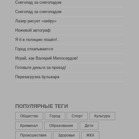
Снегопад за снегопадом
Снегопад за снегопадом
Лазер рисует «зебру»
Ножевой автограф
Я б в полицию пошёл!..
Город откапывается
Играй, как Валерий Милосердов!
Готовьте деньги за проезд!
Перезагрузка бульвара
ПОПУЛЯРНЫЕ ТЕГИ
Общество
Город
Спорт
Культура
Криминал
Образование
Дети
Происшествия
Здоровье
ЖКХ