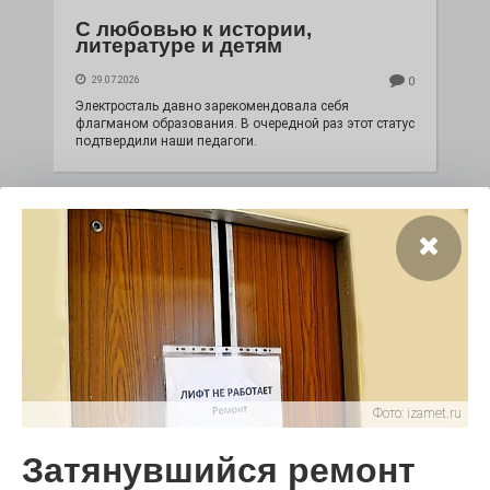
С любовью к истории,
литературе и детям
29.07.2026
0
Электросталь давно зарекомендовала себя
флагманом образования. В очередной раз этот статус
подтвердили наши педагоги.
Фото:
izamet.ru
Чувство Родины — одно на
всех
Затянувшийся ремонт
28.07.2026
0