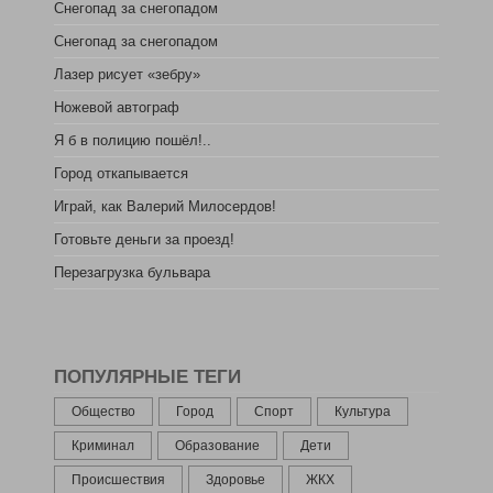
Снегопад за снегопадом
Снегопад за снегопадом
Лазер рисует «зебру»
Ножевой автограф
Я б в полицию пошёл!..
Город откапывается
Играй, как Валерий Милосердов!
Готовьте деньги за проезд!
Перезагрузка бульвара
ПОПУЛЯРНЫЕ ТЕГИ
Общество
Город
Спорт
Культура
Криминал
Образование
Дети
Происшествия
Здоровье
ЖКХ