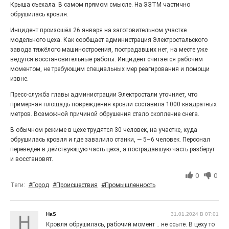
Крыша съехала. В самом прямом смысле. На ЭЗТМ частично
27.07.2026
0
обрушилась кровля.
Радость в квадрате! На этой неделе электростальцев
дважды порадует проект «Районы-кварталы».
Инцидент произошёл 26 января на заготовительном участке
модельного цеха. Как сообщает администрация Электростальского
завода тяжёлого машиностроения, пострадавших нет, на месте уже
ведутся восстановительные работы. Инцидент считается рабочим
моментом, не требующим специальных мер реагирования и помощи
извне.
Пресс-служба главы администрации Электростали уточняет, что
примерная площадь повреждения кровли составила 1000 квадратных
метров. Возможной причиной обрушения стало скопление снега.
В обычном режиме в цехе трудятся 30 человек, на участке, куда
обрушилась кровля и где завалило станки, — 5–6 человек. Персонал
переведён в действующую часть цеха, а пострадавшую часть разберут
100 футов под килем!
и восстановят.
0
0
26.07.2026
0
Теги:
#Город
#Происшествия
#Промышленность
«С ними дядька Черномор»
HaS
31.01.2024 В 07:01
H
Кровля обрушилась, рабочий момент .. не ссыте. В цеху то