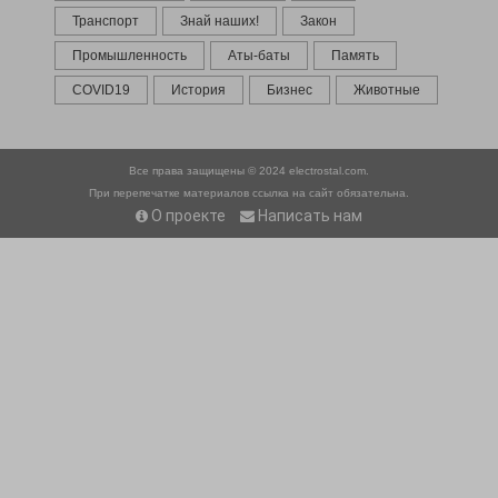
Транспорт
Знай наших!
Закон
Промышленность
Аты-баты
Память
COVID19
История
Бизнес
Животные
Все права защищены © 2024
electrostal.com.
При перепечатке материалов ссылка на сайт обязательна.
О проекте
Написать нам