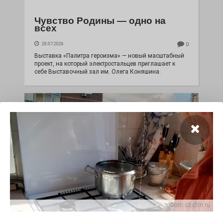
Чувство Родины — одно на
всех
28.07.2026
0
Выставка «Палитра героизма» — новый масштабный
проект, на который электростальцев приглашает к
себе Выставочный зал им. Олега Коняшина.
«Районы-кварталы»
Фото:
s3.dtln.ru
путешествуют по городу