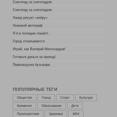
Снегопад за снегопадом
Снегопад за снегопадом
Лазер рисует «зебру»
Ножевой автограф
Я б в полицию пошёл!..
Город откапывается
Играй, как Валерий Милосердов!
Готовьте деньги за проезд!
Перезагрузка бульвара
ПОПУЛЯРНЫЕ ТЕГИ
Общество
Город
Спорт
Культура
Криминал
Образование
Дети
Происшествия
Здоровье
ЖКХ