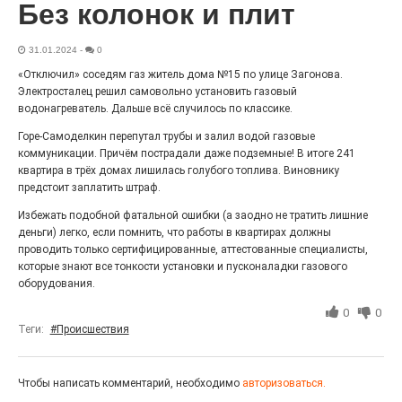
Без колонок и плит
27.07.2026
0
Радость в квадрате! На этой неделе электростальцев
дважды порадует проект «Районы-кварталы».
31.01.2024
-
0
«Отключил» соседям газ житель дома №15 по улице Загонова.
Электросталец решил самовольно установить газовый
водонагреватель. Дальше всё случилось по классике.
Горе-Самоделкин перепутал трубы и залил водой газовые
коммуникации. Причём пострадали даже подземные! В итоге 241
квартира в трёх домах лишилась голубого топлива. Виновнику
предстоит заплатить штраф.
Избежать подобной фатальной ошибки (а заодно не тратить лишние
деньги) легко, если помнить, что работы в квартирах должны
проводить только сертифицированные, аттестованные специалисты,
которые знают все тонкости установки и пусконаладки газового
100 футов под килем!
оборудования.
26.07.2026
0
0
0
Теги:
#Происшествия
«С ними дядька Черномор»
Чтобы написать комментарий, необходимо
авторизоваться.