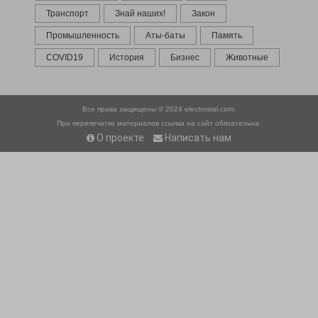
Транспорт
Знай наших!
Закон
Промышленность
Аты-баты
Память
COVID19
История
Бизнес
Животные
Все права защищены © 2024
electrostal.com.
При перепечатке материалов ссылка на сайт обязательна.
О проекте
Написать нам