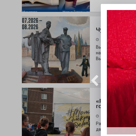
Чувство Роди
28.07.2026
Выставка «Палитра
на который электр
Выставочный зал и
«Районы-ква
городу
27.07.2026
Радость в квадрат
дважды порадует п