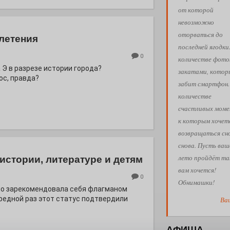
от которой
невозможно
оторваться до
летения
последней ягодки
0
количестве фото
 Э в разрезе истории города?
закатами, кото
с, правда?
забит смартфон.
количестве
счастливых моме
к которым хочет
возвращаться сн
снова. Пусть ваш
лето пройдёт так
истории, литературе и детям
вам хочется!
0
Обнимашки!
но зарекомендовала себя флагманом
ередной раз этот статус подтвердили
Ва
АФИША