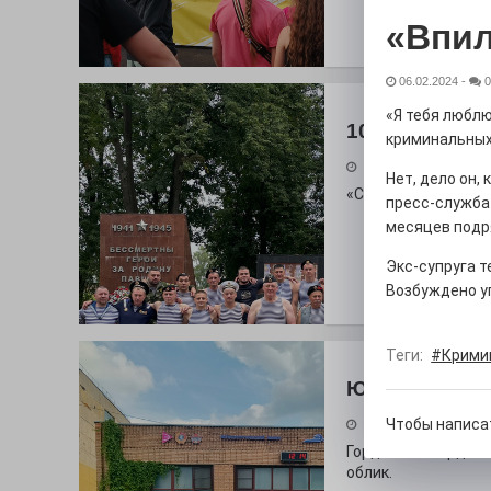
«Впил
06.02.2024
-
0
«Я тебя люблю
100 футов по
криминальных
26.07.2026
Нет, дело он,
«С ними дядька Че
пресс-служба
месяцев подря
Экс-супруга т
Возбуждено у
Теги:
#Крими
Юбилейным 
Чтобы написа
26.07.2026
Гордость за ордена
облик.