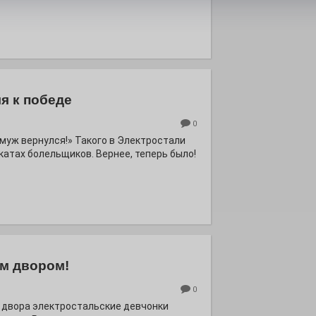
я к победе
0
ё муж вернулся!» Такого в Электростали
катах болельщиков. Вернее, теперь было!
м двором!
0
 двора электростальские девчонки