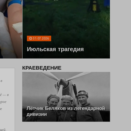
31.07.2026
Июльская трагедия
КРАЕВЕДЕНИЕ
 в
ё — в
орое
Лётчик Беляков из легендарной
не
дивизии
ней,