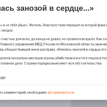
ась занозой в сердце...»
» и «я тебя убью». Житель Электростали перешёл ко второй фазе 
д килем!
 сводок.
0
 к счастью для всех, до конца не довёл, но грозился всерьёз. Как 
рномор»
 Главного управления МВД России по Московской области, мужчи
д обещал бывшей жене расправу. «Впилась занозой в сердце его..
ерпела несколько месяцев угрозы убийством и в итоге пошла в по
головное дело. Стражи порядка выясняют все обстоятельства.
нал
курсом
ть комментарий, необходимо
авторизоваться.
0
! Заводская улица Горького меняет