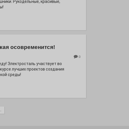
шники. Рукодельные, красивые,
ы!
кая осовременится!
0
еду! Электросталь участвует во
курсе лучших проектов создания
кой среды!
.