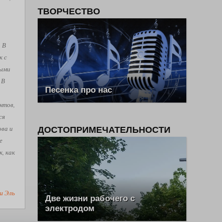
ТВОРЧЕСТВО
. В
к с
рыми
 В
Песенка про нас
нтов,
ся
ова и
ДОСТОПРИМЕЧАТЕЛЬНОСТИ
е
, как
ш Эль
Две жизни рабочего с
электродом