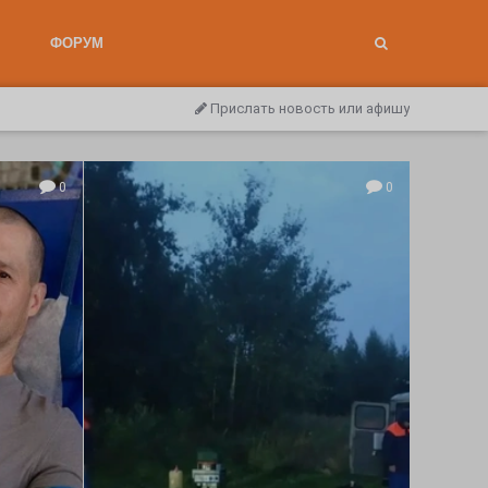
ФОРУМ
Прислать новость или афишу
0
0