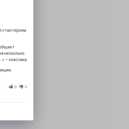
и стал героем
сообщает
на несколько
.» — классика.
лицию.
0
0