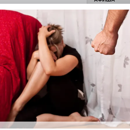
ны — одно на всех
0
поделиться
 героизма» — новый масштабный проект,
остальцев приглашает к себе
м. Олега Коняшина.
рталы» путешествуют по
0
е! На этой неделе электростальцев
роект «Районы-кварталы».