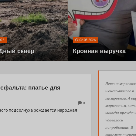
026
02.08.2026
Дный сквер
Кровная выручка
Лето измеряется
асфальта: платье для
июнево-июлевом
настроении. А ещ
0
мороженом, кот
евого подсолнуха рождается народная
никогда прежде 
удавалось
попробовать. В
тарелках с череш