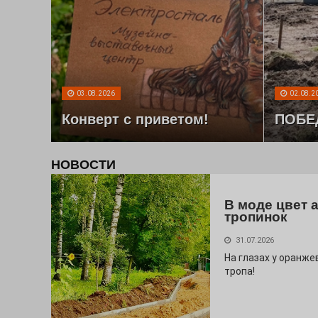
03.08.2026
02.08.2
Конверт с приветом!
ПОБЕ
НОВОСТИ
В моде цвет 
тропинок
31.07.2026
На глазах у оранж
тропа!