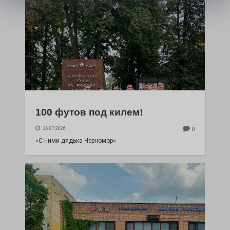
100 футов под килем!
26.07.2026
0
«С ними дядька Черномор»