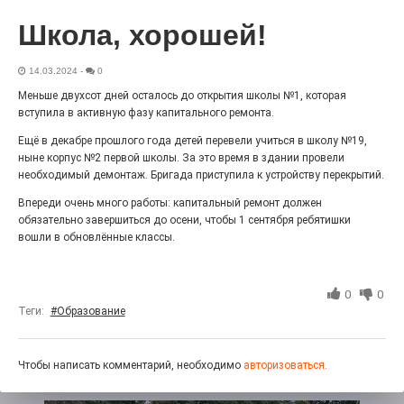
Выставка «Палитра героизма» — новый масштабный
Школа, хорошей!
проект, на который электростальцев приглашает к
себе Выставочный зал им. Олега Коняшина.
14.03.2024
-
0
Меньше двухсот дней осталось до открытия школы №1, которая
вступила в активную фазу капитального ремонта.
Ещё в декабре прошлого года детей перевели учиться в школу №19,
ныне корпус №2 первой школы. За это время в здании провели
необходимый демонтаж. Бригада приступила к устройству перекрытий.
Впереди очень много работы: капитальный ремонт должен
обязательно завершиться до осени, чтобы 1 сентября ребятишки
вошли в обновлённые классы.
«Районы-кварталы»
путешествуют по городу
0
0
Теги:
#Образование
27.07.2026
0
Радость в квадрате! На этой неделе электростальцев
дважды порадует проект «Районы-кварталы».
Чтобы написать комментарий, необходимо
авторизоваться.