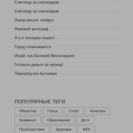
Снегопад за снегопадом
Снегопад за снегопадом
Лазер рисует «зебру»
Ножевой автограф
Я б в полицию пошёл!..
Город откапывается
Играй, как Валерий Милосердов!
Готовьте деньги за проезд!
Перезагрузка бульвара
ПОПУЛЯРНЫЕ ТЕГИ
Общество
Город
Спорт
Культура
Криминал
Образование
Дети
Происшествия
Здоровье
ЖКХ