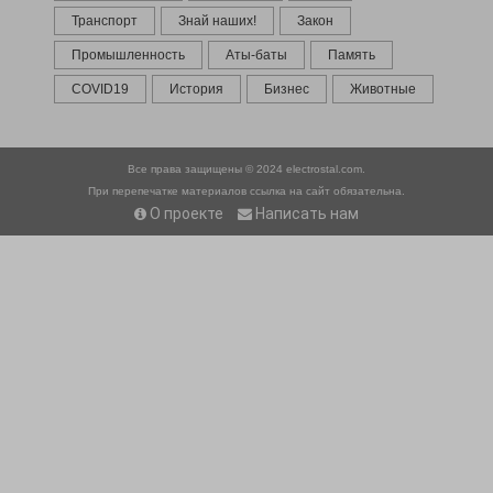
Транспорт
Знай наших!
Закон
Промышленность
Аты-баты
Память
COVID19
История
Бизнес
Животные
Все права защищены © 2024
electrostal.com.
При перепечатке материалов ссылка на сайт обязательна.
О проекте
Написать нам