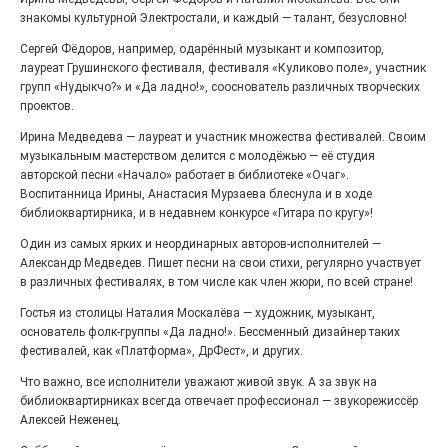
27.07.2026
0
знакомы культурной Электростали, и каждый — талант, безусловно!
Радость в квадрате! На этой неделе электростальцев
дважды порадует проект «Районы-кварталы».
Сергей Фёдоров, например, одарённый музыкант и композитор,
лауреат Грушинского фестиваля, фестиваля «Куликово поле», участник
групп «Нудыкчо?» и «Да ладно!», сооснователь различных творческих
проектов.
Ирина Медведева — лауреат и участник множества фестивалей. Своим
музыкальным мастерством делится с молодёжью — её студия
авторской песни «Начало» работает в библиотеке «Очаг».
Воспитанница Ирины, Анастасия Мурзаева блеснула и в ходе
библиоквартирника, и в недавнем конкурсе «Гитара по кругу»!
Один из самых ярких и неординарных авторов-исполнителей —
Александр Медведев. Пишет песни на свои стихи, регулярно участвует
в различных фестивалях, в том числе как член жюри, по всей стране!
100 футов под килем!
Гостья из столицы Наталия Москалёва — художник, музыкант,
основатель фолк-группы «Да ладно!». Бессменный дизайнер таких
26.07.2026
0
фестивалей, как «Платформа», ДрФест», и других.
«С ними дядька Черномор»
Что важно, все исполнители уважают живой звук. А за звук на
библиоквартирниках всегда отвечает профессионал — звукорежиссёр
Алексей Неженец.