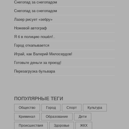
Снегопад за снегопадом
Снегопад за снегопадом
Лазер рисует «зебру»
Ножевой автограф
Я б в полицию пошёл!..
Город откапывается
Играй, как Валерий Милосердов!
Готовьте деньги за проезд!
Перезагрузка бульвара
ПОПУЛЯРНЫЕ ТЕГИ
Общество
Город
Спорт
Культура
Криминал
Образование
Дети
Происшествия
Здоровье
ЖКХ