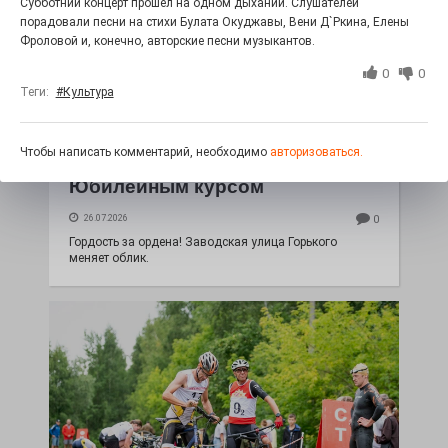
Субботний концерт прошёл на одном дыхании. Слушателей
порадовали песни на стихи Булата Окуджавы, Вени Д`Ркина, Елены
Фроловой и, конечно, авторские песни музыкантов.
0
0
Теги:
#Культура
Чтобы написать комментарий, необходимо
авторизоваться.
Юбилейным курсом
26.07.2026
0
Гордость за ордена! Заводская улица Горького
меняет облик.