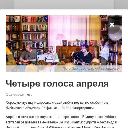
Чувство Родины — одно на
всех
28.07.2026
0
Выставка «Палитра героизма» — новый масштабный
проект, на который электростальцев приглашает к
себе Выставочный зал им. Олега Коняшина.
Фото:
Электростальский калейдоскоп
Четыре голоса апреля
16.04.2024
-
0
Хорошую музыку и хороших людей любят везде, но особенно в
библиотеке «Радуга». Её фишка — библиоквартирники.
«Районы-кварталы»
Апрель в этих стенах звучал на четыре голоса. В минувшую субботу
путешествуют по городу
зрителей радовали замечательные музыканты: супруги Александр и
Ирина Медведевы, Сергей Фёдоров и Наталия Москалёва. Все они