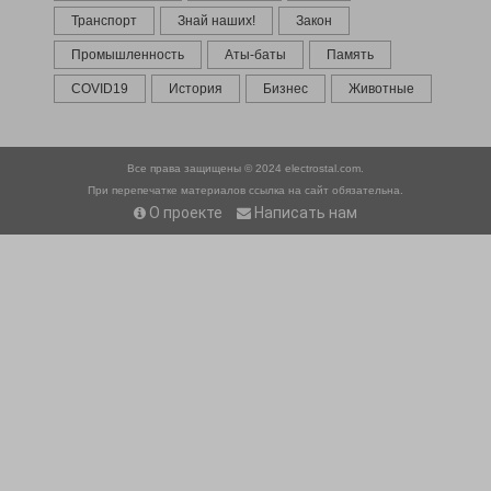
Транспорт
Знай наших!
Закон
Промышленность
Аты-баты
Память
COVID19
История
Бизнес
Животные
Все права защищены © 2024
electrostal.com.
При перепечатке материалов ссылка на сайт обязательна.
О проекте
Написать нам