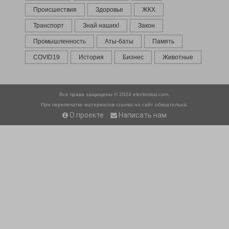
Происшествия
Здоровье
ЖКХ
Транспорт
Знай наших!
Закон
Промышленность
Аты-баты
Память
COVID19
История
Бизнес
Животные
Все права защищены © 2024
electrostal.com.
При перепечатке материалов ссылка на сайт обязательна.
О проекте
Написать нам