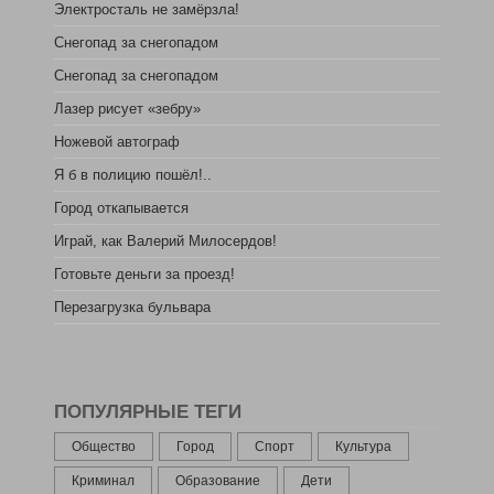
Электросталь не замёрзла!
Снегопад за снегопадом
Снегопад за снегопадом
Лазер рисует «зебру»
Ножевой автограф
Я б в полицию пошёл!..
Город откапывается
Играй, как Валерий Милосердов!
Готовьте деньги за проезд!
Перезагрузка бульвара
ПОПУЛЯРНЫЕ ТЕГИ
Общество
Город
Спорт
Культура
Криминал
Образование
Дети