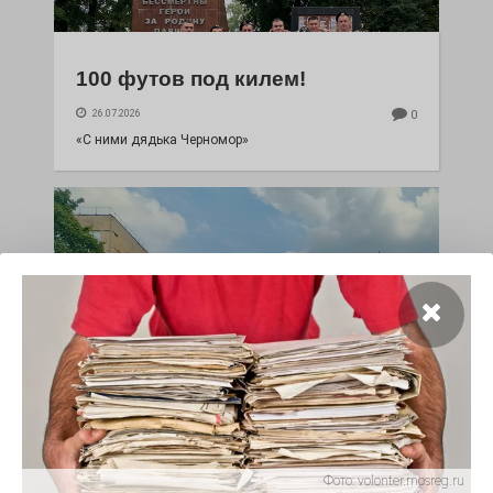
100 футов под килем!
26.07.2026
0
«С ними дядька Черномор»
Юбилейным курсом
26.07.2026
0
Фото:
volonter.mosreg.ru