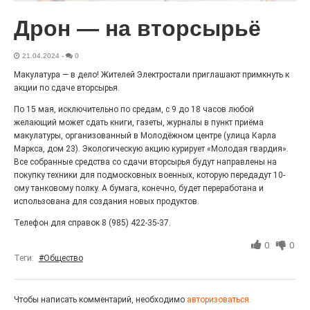
Гордость за ордена! Заводская улица Горького
меняет облик.
Дрон — на вторсырьё
21.04.2024
-
0
Макулатура — в дело! Жителей Электростали приглашают примкнуть к
акции по сдаче вторсырья.
По 15 мая, исключительно по средам, с 9 до 18 часов любой
желающий может сдать книги, газеты, журналы в пункт приёма
макулатуры, организованный в Молодёжном центре (улица Карла
Маркса, дом 23). Экологическую акцию курирует «Молодая гвардия».
Все собранные средства со сдачи вторсырья будут направлены на
покупку техники для подмосковных военных, которую передадут 10-
ому танковому полку. А бумага, конечно, будет переработана и
Железная воля к победе
использована для создания новых продуктов.
25.07.2026
0
Телефон для справок 8 (985) 422-35-37.
«Беги, как будто её муж вернулся!» Такого в
Электростали ещё не было на плакатах болельщиков.
0
0
Вернее, теперь было!
Теги:
#Общество
Чтобы написать комментарий, необходимо
авторизоваться.