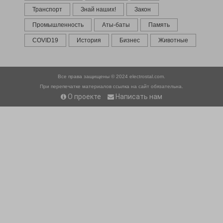
Транспорт
Знай наших!
Закон
Промышленность
Аты-баты
Память
COVID19
История
Бизнес
Животные
Все права защищены © 2024
electrostal.com.
При перепечатке материалов ссылка на сайт обязательна.
О проекте
Написать нам