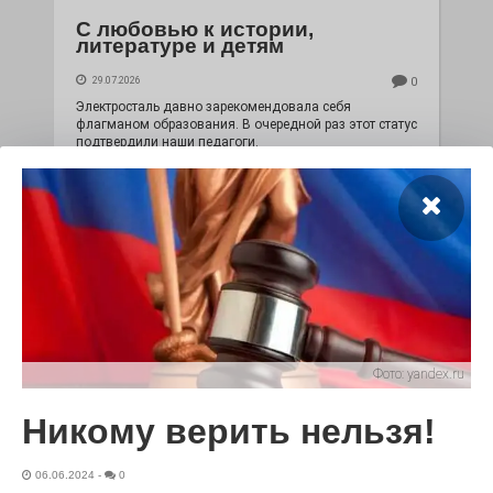
С любовью к истории,
литературе и детям
29.07.2026
0
Электросталь давно зарекомендовала себя
флагманом образования. В очередной раз этот статус
подтвердили наши педагоги.
Фото:
yandex.ru
Никому верить нельзя!
Чувство Родины — одно на
всех
06.06.2024
-
0
28.07.2026
0