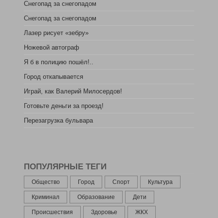
Снегопад за снегопадом
Снегопад за снегопадом
Лазер рисует «зебру»
Ножевой автограф
Я б в полицию пошёл!..
Город откапывается
Играй, как Валерий Милосердов!
Готовьте деньги за проезд!
Перезагрузка бульвара
ПОПУЛЯРНЫЕ ТЕГИ
Общество
Город
Спорт
Культура
Криминал
Образование
Дети
Происшествия
Здоровье
ЖКХ