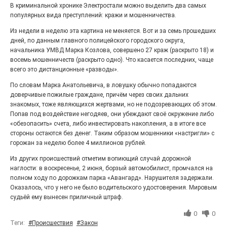
В криминальной хронике Электростали можно выделить два самых
Выставка «Палитра героизма» — новый масштабный
популярных вида преступлений: кражи и мошенничества.
проект, на который электростальцев приглашает к
себе Выставочный зал им. Олега Коняшина.
Из недели в неделю эта картина не меняется. Вот и за семь прошедших
дней, по данным главного полицейского городского округа,
начальника УМВД Марка Козлова, совершено 27 краж (раскрыто 18) и
восемь мошенничеств (раскрыто одно). Что касается последних, чаще
всего это дистанционные «разводы».
По словам Марка Анатольевича, в ловушку обычно попадаются
доверчивые пожилые граждане, причём через своих дальних
знакомых, тоже являющихся жертвами, но не подозревающих об этом.
Попав под воздействие негодяев, они убеждают своё окружение либо
«обезопасить» счета, либо инвестировать накопления, а в итоге все
стороны остаются без денег. Таким образом мошенники «настригли» с
горожан за неделю более 4 миллионов рублей.
«Районы-кварталы»
Из других происшествий отметим вопиющий случай дорожной
путешествуют по городу
наглости: в воскресенье, 2 июня, борзый автомобилист, промчался на
полном ходу по дорожкам парка «Авангард». Нарушителя задержали.
27.07.2026
0
Оказалось, что у него не было водительского удостоверения. Мировым
Радость в квадрате! На этой неделе электростальцев
судьёй ему вынесен приличный штраф.
дважды порадует проект «Районы-кварталы».
0
0
Теги:
#Происшествия
#Закон