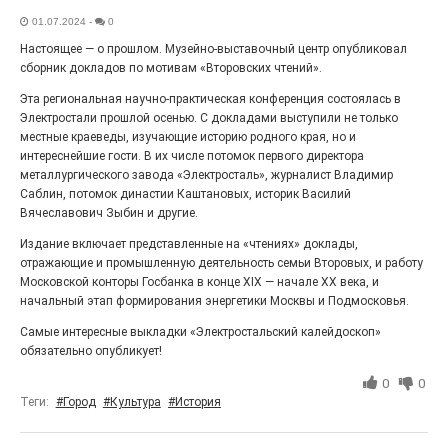
Выставка «Палитра героизма» — новый масштабный
01.07.2024
-
0
проект, на который электростальцев приглашает к
Настоящее — о прошлом. Музейно-выставочный центр опубликовал
себе Выставочный зал им. Олега Коняшина.
сборник докладов по мотивам «Второвских чтений».
Эта региональная научно-практическая конференция состоялась в
Электростали прошлой осенью. С докладами выступили не только
местные краеведы, изучающие историю родного края, но и
интереснейшие гости. В их числе потомок первого директора
металлургического завода «Электросталь», журналист Владимир
Саблин, потомок династии Каштановых, историк Василий
Вячеславович Зыбин и другие.
Издание включает представленные на «чтениях» доклады,
отражающие и промышленную деятельность семьи Второвых, и работу
Московской конторы Госбанка в конце XIX — начале XX века, и
начальный этап формирования энергетики Москвы и Подмосковья.
«Районы-кварталы»
путешествуют по городу
Самые интересные выкладки «Электростальский калейдоскоп»
обязательно опубликует!
27.07.2026
0
0
0
Радость в квадрате! На этой неделе электростальцев
дважды порадует проект «Районы-кварталы».
Теги:
#Город
#Культура
#История