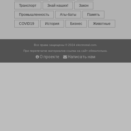
Транспорт
Знай наших!
Закон
Промышленность
Аты-баты
Память
COVID19
История
Бизнес
Животные
Все права защищены © 2024
electrostal.com.
При перепечатке материалов ссылка на сайт обязательна.
О проекте
Написать нам