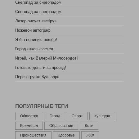
Снегопад за снегопадом
Снегопад за снегопадом
Лазер рисует «зебру»
Ножевой автограф
Я б в полицию пошёл!..
Город откапывается
Играй, как Валерий Милосердов!
Готовьте деньги за проезд!
Перезагрузка бульвара
ПОПУЛЯРНЫЕ ТЕГИ
Общество
Город
Спорт
Культура
Криминал
Образование
Дети
Происшествия
Здоровье
ЖКХ