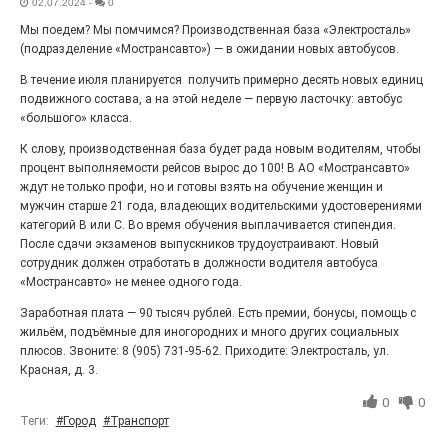
02.07.2024
-
0
Выставка «Палитра героизма» — новый масштабный
Мы поедем? Мы помчимся? Производственная база «Электросталь»
проект, на который электростальцев приглашает к
(подразделение «Мострансавто») — в ожидании новых автобусов.
себе Выставочный зал им. Олега Коняшина.
В течение июля планируется получить примерно десять новых единиц
подвижного состава, а на этой неделе — первую ласточку: автобус
«большого» класса.
К слову, производственная база будет рада новым водителям, чтобы
процент выполняемости рейсов вырос до 100! В АО «Мострансавто»
ждут не только профи, но и готовы взять на обучение женщин и
мужчин старше 21 года, владеющих водительскими удостоверениями
категорий В или С. Во время обучения выплачивается стипендия.
После сдачи экзаменов выпускников трудоустраивают. Новый
сотрудник должен отработать в должности водителя автобуса
«Мострансавто» не менее одного года.
«Районы-кварталы»
Заработная плата — 90 тысяч рублей. Есть премии, бонусы, помощь с
путешествуют по городу
жильём, подъёмные для иногородних и много других социальных
плюсов. Звоните: 8 (905) 731-95-62. Приходите: Электросталь, ул.
27.07.2026
0
Красная, д. 3.
Радость в квадрате! На этой неделе электростальцев
дважды порадует проект «Районы-кварталы».
0
0
Теги:
#Город
#Транспорт