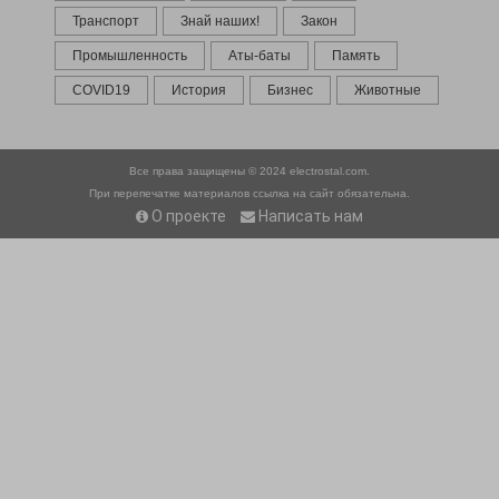
Транспорт
Знай наших!
Закон
Промышленность
Аты-баты
Память
COVID19
История
Бизнес
Животные
Все права защищены © 2024
electrostal.com.
При перепечатке материалов ссылка на сайт обязательна.
О проекте
Написать нам