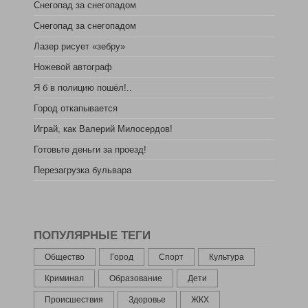
Снегопад за снегопадом
Снегопад за снегопадом
Лазер рисует «зебру»
Ножевой автограф
Я б в полицию пошёл!..
Город откапывается
Играй, как Валерий Милосердов!
Готовьте деньги за проезд!
Перезагрузка бульвара
ПОПУЛЯРНЫЕ ТЕГИ
Общество
Город
Спорт
Культура
Криминал
Образование
Дети
Происшествия
Здоровье
ЖКХ