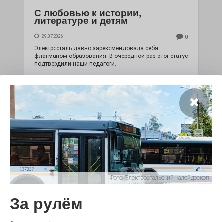
С любовью к истории,
литературе и детям
29.07.2026
0
Электросталь давно зарекомендовала себя
флагманом образования. В очередной раз этот статус
подтвердили наши педагоги.
Фото:
Электростальский калейдоскоп
Чувство Родины — одно на
За рулём
всех
28.07.2026
0