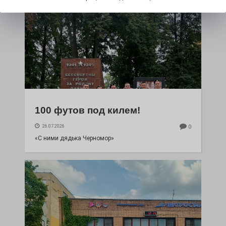
100 футов под килем!
26.07.2026
0
«С ними дядька Черномор»