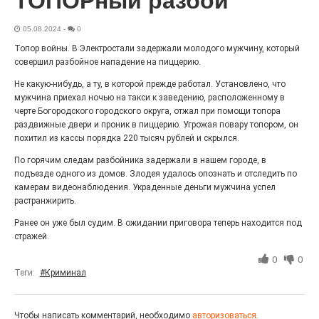
ТОПОРный разбой
Выставка «Палитра героизма» — новый масштабный
проект, на который электростальцев приглашает к
05.08.2024
-
0
себе Выставочный зал им. Олега Коняшина.
Топор войны. В Электростали задержали молодого мужчину, который
совершил разбойное нападение на пиццерию.
Не какую-нибудь, а ту, в которой прежде работал. Установлено, что
мужчина приехал ночью на такси к заведению, расположенному в
черте Богородского городского округа, отжал при помощи топора
раздвижные двери и проник в пиццерию. Угрожая повару топором, он
похитил из кассы порядка 220 тысяч рублей и скрылся.
По горячим следам разбойника задержали в нашем городе, в
подъезде одного из домов. Злодея удалось опознать и отследить по
камерам видеонаблюдения. Украденные деньги мужчина успел
растранжирить.
«Районы-кварталы»
Ранее он уже был судим. В ожидании приговора теперь находится под
путешествуют по городу
стражей.
27.07.2026
0
0
0
Теги:
#Криминал
Радость в квадрате! На этой неделе электростальцев
дважды порадует проект «Районы-кварталы».
Чтобы написать комментарий, необходимо
авторизоваться.