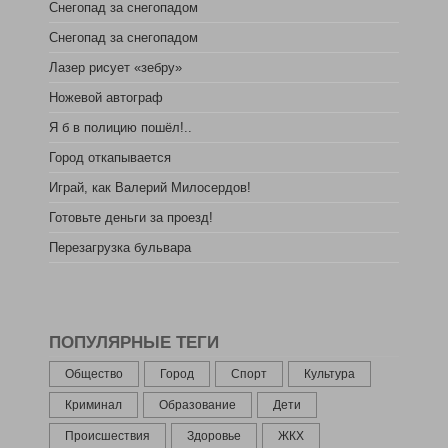
Снегопад за снегопадом
Снегопад за снегопадом
Лазер рисует «зебру»
Ножевой автограф
Я б в полицию пошёл!..
Город откапывается
Играй, как Валерий Милосердов!
Готовьте деньги за проезд!
Перезагрузка бульвара
ПОПУЛЯРНЫЕ ТЕГИ
Общество
Город
Спорт
Культура
Криминал
Образование
Дети
Происшествия
Здоровье
ЖКХ