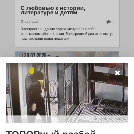
С любовью к истории,
литературе и детям
29.07.2026
0
Электросталь давно зарекомендовала себя
флагманом образования. В очередной раз этот статус
подтвердили наши педагоги.
Чувство Родины — одно на
Фото:
vk.com/ormvd
всех
28.07.2026
0