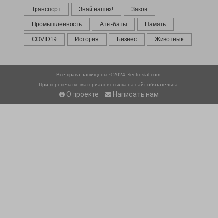
Транспорт
Знай наших!
Закон
Промышленность
Аты-баты
Память
COVID19
История
Бизнес
Животные
Все права защищены © 2024
electrostal.com.
При перепечатке материалов ссылка на сайт обязательна.
О проекте
Написать нам