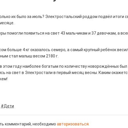
колько их было за июль? Электростальский роддом подвёл итоги с
месяце.
ры помогли появиться на свет 43 мальчикам и 37 девочкам, а все
ны — одно на всех
0
ом больше 4 кг оказалось семеро, а самый крупный ребёнок весил 
 героизма» — новый масштабный проект,
остальцев приглашает к себе
ным стал малыш весом 2180 г.
м. Олега Коняшина.
в этом году наиболее богатым по количеству новорождённых был 
сь на свет в Электростали в первый месяц весны. Каким окажетс
жем!
рталы» путешествуют по
#Дети
0
е! На этой неделе электростальцев
ть комментарий, необходимо
авторизоваться.