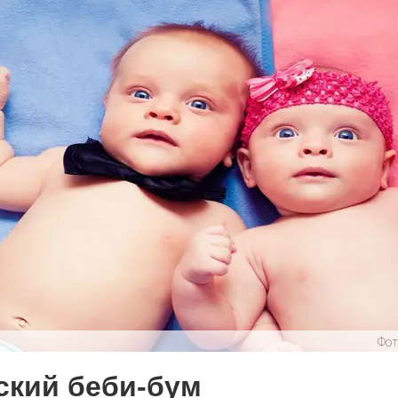
летения
0
поделиться
 Э в разрезе истории города?
с, правда?
истории, литературе и детям
0
Фот
но зарекомендовала себя флагманом
ередной раз этот статус подтвердили
кий беби-бум