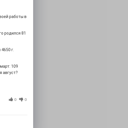
воей работы в
го родился 81
4650 г.
март: 109
я август?
0
0