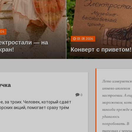
026
03.08.2026
ектростали — на
кран!
Конверт с приветом!
Лето измеряется
учка
июнево-июлевом
настроении. А ещ
0
мороженом, кот
е, за троих. Человек, который сдаёт
орских акций, помогает сразу трём
никогда прежде 
удавалось
попробовать. В
тарелках с череш