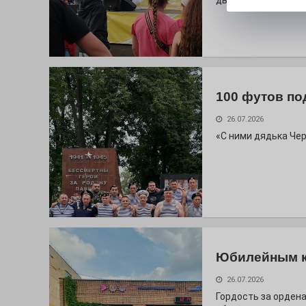
дважды порадует п
100 футов по
26.07.2026
«С ними дядька Че
Юбилейным 
26.07.2026
Гордость за ордена