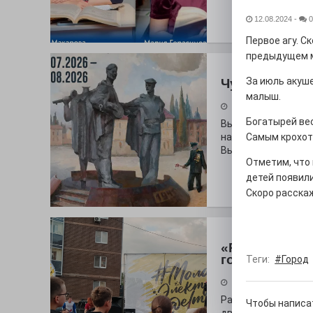
12.08.2024
-
0
Первое агу. С
предыдущем 
За июль акуше
Чувство Роди
малыш.
28.07.2026
Богатырей вес
Выставка «Палитра
на который электр
Самым крохот
Выставочный зал и
Отметим, что 
детей появили
Скоро расска
«Районы-ква
городу
Теги:
#Город
27.07.2026
Радость в квадрат
Чтобы написа