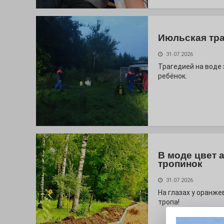
Июльская тр
31.07.2026
Трагедией на воде
ребёнок.
В моде цвет 
тропинок
31.07.2026
На глазах у оранж
тропа!