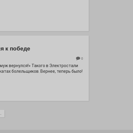
я к победе
0
ё муж вернулся!» Такого в Электростали
катах болельщиков. Вернее, теперь было!
.