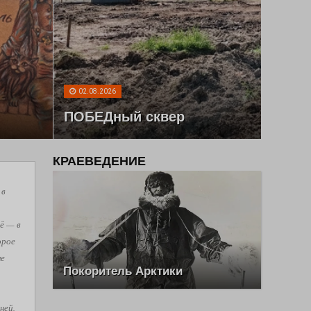
02.08.2026
ПОБЕДный сквер
КРАЕВЕДЕНИЕ
 в
ё — в
орое
не
Покоритель Арктики
ней,