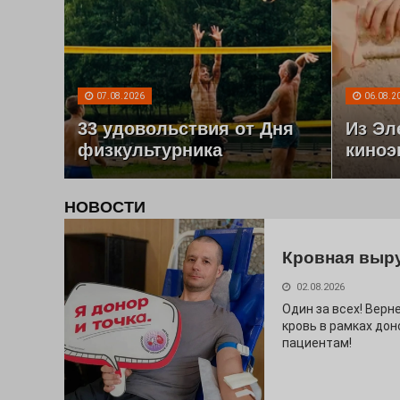
07.08.2026
06.08.2
33 удовольствия от Дня
Из Эл
физкультурника
киноэ
НОВОСТИ
Кровная выр
02.08.2026
Один за всех! Верне
кровь в рамках дон
пациентам!