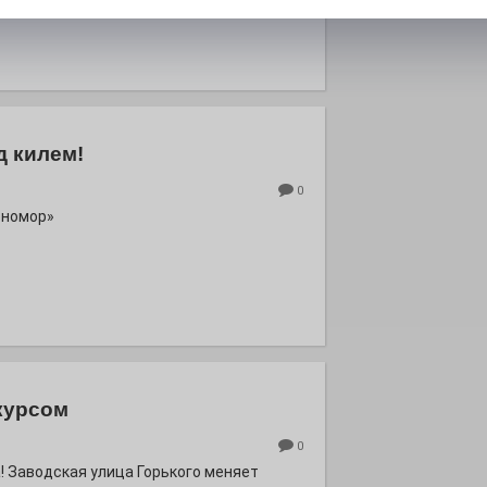
роект «Районы-кварталы».
д килем!
0
рномор»
курсом
0
! Заводская улица Горького меняет