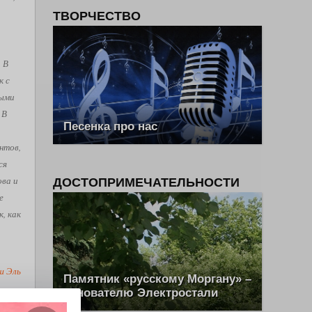
ТВОРЧЕСТВО
. В
к с
рыми
 В
Песенка про нас
нтов,
ся
ова и
ДОСТОПРИМЕЧАТЕЛЬНОСТИ
е
, как
ш Эль
Памятник «русскому Моргану» –
основателю Электростали