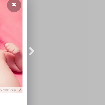
о:
detki.guru