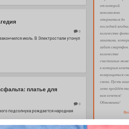
от которой
невозможно
оторваться до
агедия
последней ягодки
0
количестве фото
 закончился июль. В Электростали утонул
закатами, кото
забит смартфон.
количестве
счастливых моме
к которым хочет
возвращаться сн
снова. Пусть ваш
лето пройдёт так
асфальта: платье для
вам хочется!
Обнимашки!
0
евого подсолнуха рождается народная
Ва
АФИША