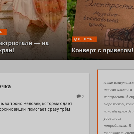
026
03.08.2026
ектростали — на
кран!
Конверт с приветом!
Лето измеряется
учка
июнево-июлевом
настроении. А ещ
0
мороженом, кот
е, за троих. Человек, который сдаёт
орских акций, помогает сразу трём
никогда прежде 
удавалось
попробовать. В
тарелках с череш