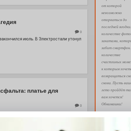
от которой
невозможно
оторваться до
агедия
последней ягодки
0
количестве фото
 закончился июль. В Электростали утонул
закатами, кото
забит смартфон.
количестве
счастливых моме
к которым хочет
возвращаться сн
снова. Пусть ваш
лето пройдёт так
асфальта: платье для
вам хочется!
Обнимашки!
0
евого подсолнуха рождается народная
Ва
АФИША