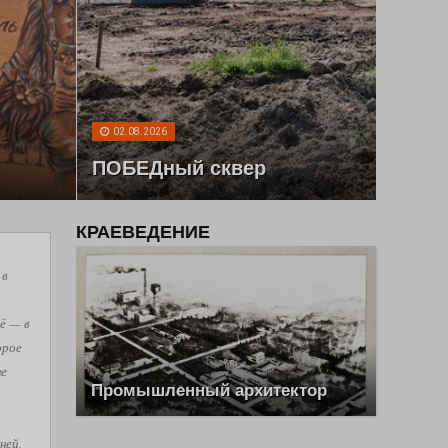
02.08.2026
ПОБЕДный сквер
КРАЕВЕДЕНИЕ
 в
ё — в
орое
не
Промышленный архитектор
ней,