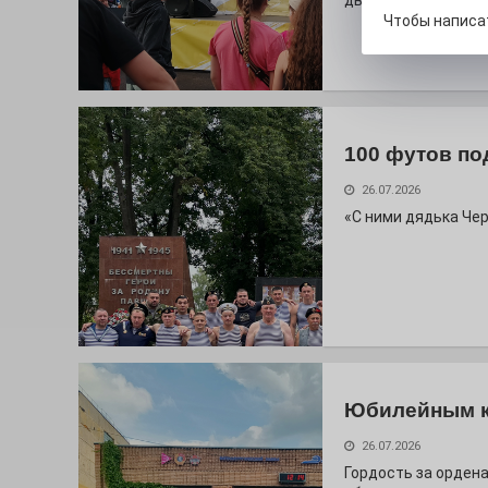
дважды порадует п
Чтобы написа
100 футов по
26.07.2026
«С ними дядька Че
Юбилейным 
26.07.2026
Гордость за ордена