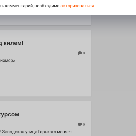
роект «Районы-кварталы».
ть комментарий, необходимо
авторизоваться.
д килем!
0
рномор»
курсом
0
! Заводская улица Горького меняет