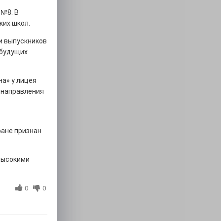
 №8. В
ких школ.
и выпускников
 будущих
а» у лицея
е направления
ране признан
высокими
0
0