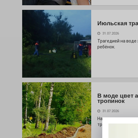
Июльская тр
31.07.2026
Трагедией на воде
ребёнок.
В моде цвет 
тропинок
31.07.2026
На глазах у оранж
тропа!