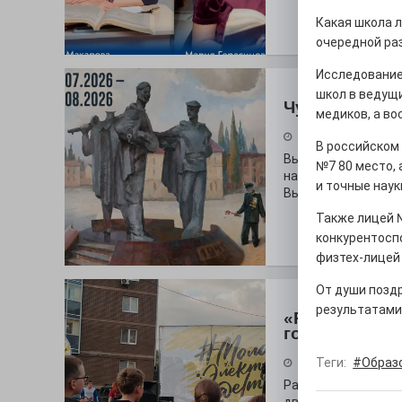
Какая школа л
очередной ра
Исследование
школ в ведущ
Чувство Роди
медиков, а во
28.07.2026
В российском
Выставка «Палитра
№7 80 место, 
на который электр
и точные наук
Выставочный зал и
Также лицей 
конкурентоспо
физтех-лицей 
От души позд
результатами.
«Районы-ква
городу
Теги:
#Образ
27.07.2026
Радость в квадрат