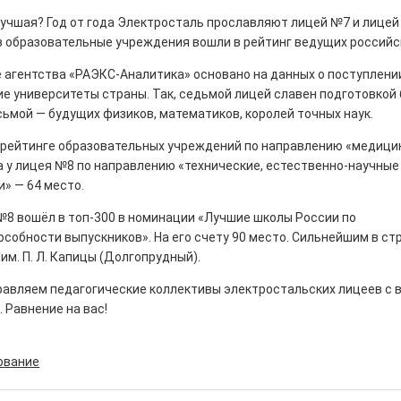
учшая? Год от года Электросталь прославляют лицей №7 и лицей
з образовательные учреждения вошли в рейтинг ведущих российс
 агентства «РАЭКС-Аналитика» основано на данных о поступлени
ие университеты страны. Так, седьмой лицей славен подготовкой
ны — одно на всех
сьмой — будущих физиков, математиков, королей точных наук.
0
 рейтинге образовательных учреждений по направлению «медицин
 героизма» — новый масштабный проект,
а у лицея №8 по направлению «технические, естественно-научны
остальцев приглашает к себе
и» — 64 место.
м. Олега Коняшина.
№8 вошёл в топ-300 в номинации «Лучшие школы России по
собности выпускников». На его счету 90 место. Сильнейшим в ст
им. П. Л. Капицы (Долгопрудный).
равляем педагогические коллективы электростальских лицеев с 
 Равнение на вас!
рталы» путешествуют по
ование
0
е! На этой неделе электростальцев