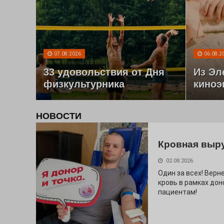
07.08.2026
06.08.2
33 удовольствия от Дня
Из Эл
физкультурника
киноэ
НОВОСТИ
Кровная выр
02.08.2026
Один за всех! Верне
кровь в рамках дон
пациентам!