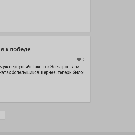
я к победе
0
ё муж вернулся!» Такого в Электростали
катах болельщиков. Вернее, теперь было!
.