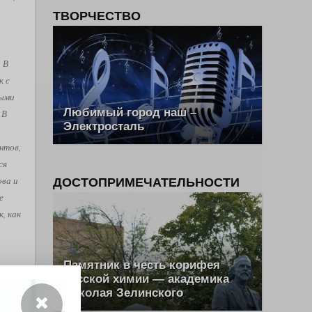
ТВОРЧЕСТВО
. В
к с
рыми
Любимый город наш –
 В
Электросталь
нтов,
ся
ова и
ДОСТОПРИМЕЧАТЕЛЬНОСТИ
е
, как
Памятник в честь корифея
ш Эль
русской химии — академика
Николая Зелинского