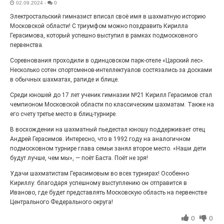
02.09.2024
-
0
Выставка «Палитра героизма» — новый масштабный
Электростальский гимназист вписал своё имя в шахматную историю
проект, на который электростальцев приглашает к
себе Выставочный зал им. Олега Коняшина.
Московской области! С триумфом можно поздравить Кирилла
Герасимова, который успешно выступил в рамках подмосковного
первенства.
Соревнования проходили в одинцовском парк-отеле «Царский лес».
Несколько сотен спортсменов-интеллектуалов состязались за досками
в обычных шахматах, рапиде и блице.
Среди юношей до 17 лет ученик гимназии №21 Кирилл Герасимов стал
чемпионом Московской области по классическим шахматам. Также на
его счету третье место в блиц-турнире.
В восхождении на шахматный пьедестал юношу поддерживает отец
Андрей Герасимов. Интересно, что в 1992 году на аналогичном
подмосковном турнире глава семьи занял второе место. «Наши дети
«Районы-кварталы»
будут лучше, чем мы», — поёт Баста. Поёт не зря!
путешествуют по городу
Удачи шахматистам Герасимовым во всех турнирах! Особенно
27.07.2026
0
Кириллу: благодаря успешному выступлению он отправится в
Иваново, где будет представлять Московскую область на первенстве
Радость в квадрате! На этой неделе электростальцев
дважды порадует проект «Районы-кварталы».
Центрального Федерального округа!
0
0