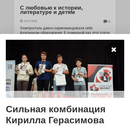
С любовью к истории,
литературе и детям
29.07.2026
0
Электросталь давно зарекомендовала себя
флагманом образования. В очередной раз этот статус
подтвердили наши педагоги.
Фото:
vk.com/id57378261
Сильная комбинация
Чувство Родины — одно на
Кирилла Герасимова
всех
28.07.2026
0