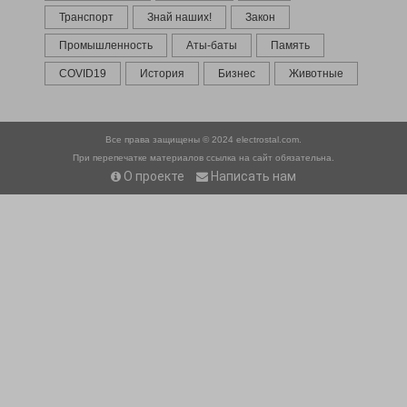
Транспорт
Знай наших!
Закон
Промышленность
Аты-баты
Память
COVID19
История
Бизнес
Животные
Все права защищены © 2024
electrostal.com.
При перепечатке материалов ссылка на сайт обязательна.
О проекте
Написать нам