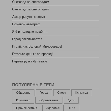
Снегопад за снегопадом
Снегопад за снегопадом
Лазер рисует «зебру»
Ножевой автограф
Я б в полицию пошёл!..
Город откапывается
Играй, как Валерий Милосердов!
Готовьте деньги за проезд!
Перезагрузка бульвара
ПОПУЛЯРНЫЕ ТЕГИ
Общество
Город
Спорт
Культура
Криминал
Образование
Дети
Происшествия
Здоровье
ЖКХ