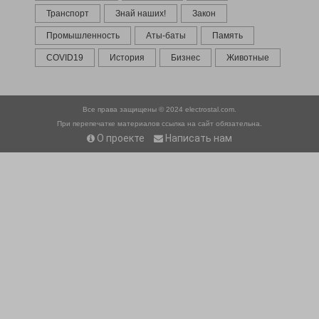
Транспорт
Знай наших!
Закон
Промышленность
Аты-баты
Память
COVID19
История
Бизнес
Животные
Все права защищены © 2024
electrostal.com.
При перепечатке материалов ссылка на сайт обязательна.
О проекте
Написать нам