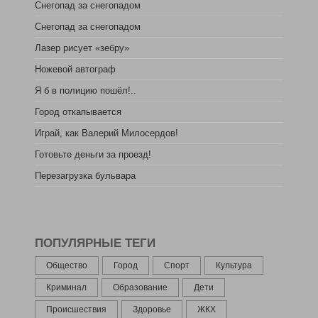
Снегопад за снегопадом
Снегопад за снегопадом
Лазер рисует «зебру»
Ножевой автограф
Я б в полицию пошёл!..
Город откапывается
Играй, как Валерий Милосердов!
Готовьте деньги за проезд!
Перезагрузка бульвара
ПОПУЛЯРНЫЕ ТЕГИ
Общество
Город
Спорт
Культура
Криминал
Образование
Дети
Происшествия
Здоровье
ЖКХ