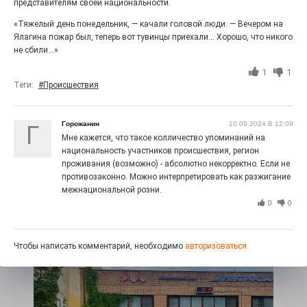
представителям своей национальности.
«Тяжелый день понедельник, — качали головой люди. — Вечером на
Ялагина пожар был, теперь вот тувинцы приехали... Хорошо, что никого
не сбили...»
1
1
Теги:
#Происшествия
Горожанин
10.09.2024 В 12:09
Г
Мне кажется, что такое колличество упоминаний на
100 футов под килем!
национальность участников происшествия, регион
проживания (возможно) - абсолютно некорректно. Если не
26.07.2026
0
противозаконно. Можно интерпретировать как разжигание
«С ними дядька Черномор»
межнациональной розни.
0
0
Чтобы написать комментарий, необходимо
авторизоваться.