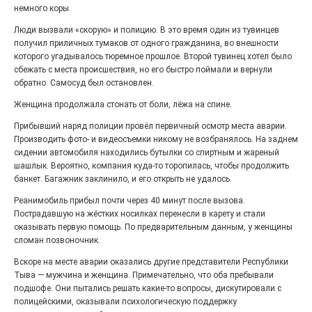
немного коры.
Выставка «Палитра героизма» — новый масштабный
проект, на который электростальцев приглашает к
Люди вызвали «скорую» и полицию. В это время один из тувинцев
себе Выставочный зал им. Олега Коняшина.
получил приличных тумаков от одного гражданина, во внешности
которого угадывалось тюремное прошлое. Второй тувинец хотел было
сбежать с места происшествия, но его быстро поймали и вернули
обратно. Самосуд был остановлен.
Женщина продолжала стонать от боли, лёжа на спине.
Прибывший наряд полиции провёл первичный осмотр места аварии.
Производить фото- и видеосъемки никому не возбранялось. На заднем
сидении автомобиля находились бутылки со спиртным и жареный
шашлык. Вероятно, компания куда-то торопилась, чтобы продолжить
банкет. Багажник заклинило, и его открыть не удалось.
Реанимобиль прибыл почти через 40 минут после вызова.
Пострадавшую на жёстких носилках перенесли в карету и стали
«Районы-кварталы»
оказывать первую помощь. По предварительным данным, у женщины
путешествуют по городу
сломан позвоночник.
27.07.2026
0
Вскоре на месте аварии оказались другие представители Республики
Радость в квадрате! На этой неделе электростальцев
Тыва — мужчина и женщина. Примечательно, что оба пребывали
дважды порадует проект «Районы-кварталы».
подшофе. Они пытались решать какие-то вопросы, дискутировали с
полицейскими, оказывали психологическую поддержку