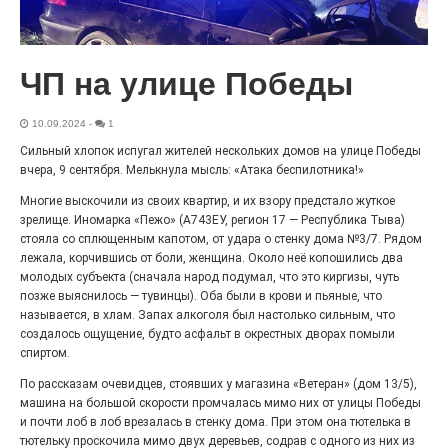
С любовью к истории,
литературе и детям
ЧП на улице Победы
29.07.2026
0
Электросталь давно зарекомендовала себя
флагманом образования. В очередной раз этот статус
10.09.2024
-
1
подтвердили наши педагоги.
Сильный хлопок испугал жителей нескольких домов на улице Победы
вчера, 9 сентября. Мелькнула мысль: «Атака беспилотника!»
Многие выскочили из своих квартир, и их взору предстало жуткое
зрелище. Иномарка «Пежо» (А743ЕУ, регион 17 — Республика Тыва)
стояла со сплющенным капотом, от удара о стенку дома №3/7. Рядом
лежала, корчившись от боли, женщина. Около неё копошились два
молодых субъекта (сначала народ подумал, что это киргизы, чуть
позже выяснилось — тувинцы). Оба были в крови и пьяные, что
называется, в хлам. Запах алкоголя был настолько сильным, что
создалось ощущение, будто асфальт в окрестных дворах помыли
спиртом.
По рассказам очевидцев, стоявших у магазина «Ветеран» (дом 13/5),
Чувство Родины — одно на
машина на большой скорости промчалась мимо них от улицы Победы
всех
и почти лоб в лоб врезалась в стенку дома. При этом она тютелька в
тютельку проскочила мимо двух деревьев, содрав с одного из них из
28.07.2026
0