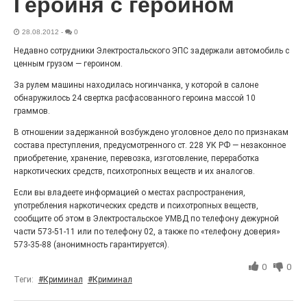
Героиня с героином
Гордость за ордена! Заводская улица Горького
меняет облик.
28.08.2012
-
0
Недавно сотрудники Электростальского ЭПС задержали автомобиль с
ценным грузом — героином.
За рулем машины находилась ногинчанка, у которой в салоне
обнаружилось 24 свертка расфасованного героина массой 10
граммов.
В отношении задержанной возбуждено уголовное дело по признакам
состава преступления, предусмотренного ст. 228 УК РФ — незаконное
приобретение, хранение, перевозка, изготовление, переработка
наркотических средств, психотропных веществ и их аналогов.
Железная воля к победе
Если вы владеете информацией о местах распространения,
употребления наркотических средств и психотропных веществ,
25.07.2026
0
сообщите об этом в Электростальское УМВД по телефону дежурной
«Беги, как будто её муж вернулся!» Такого в
части 573-51-11 или по телефону 02, а также по «телефону доверия»
Электростали ещё не было на плакатах болельщиков.
573-35-88 (анонимность гарантируется).
Вернее, теперь было!
0
0
Теги:
#Криминал
#Криминал