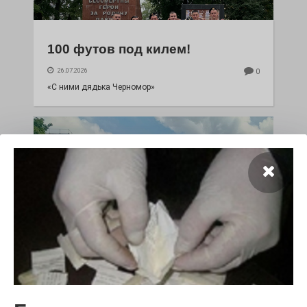
100 футов под килем!
26.07.2026
0
«С ними дядька Черномор»
Юбилейным курсом
26.07.2026
0