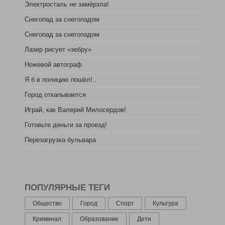
Электросталь не замёрзла!
Снегопад за снегопадом
Снегопад за снегопадом
Лазер рисует «зебру»
Ножевой автограф
Я б в полицию пошёл!..
Город откапывается
Играй, как Валерий Милосердов!
Готовьте деньги за проезд!
Перезагрузка бульвара
ПОПУЛЯРНЫЕ ТЕГИ
Общество
Город
Спорт
Культура
Криминал
Образование
Дети