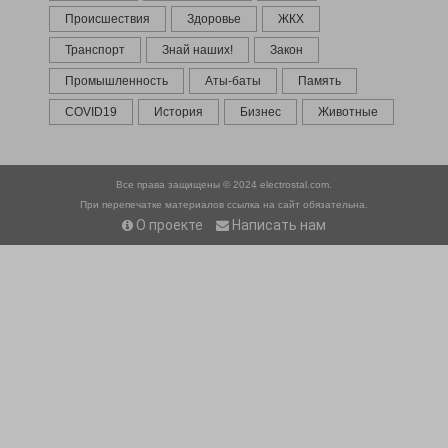
Происшествия
Здоровье
ЖКХ
Транспорт
Знай наших!
Закон
Промышленность
Аты-баты
Память
COVID19
История
Бизнес
Животные
Все права защищены © 2024
electrostal.com.
При перепечатке материалов ссылка на сайт обязательна.
О проекте
Написать нам